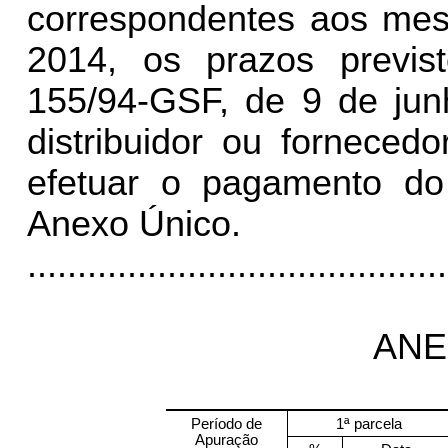
correspondentes aos me
2014, os prazos previs
155/94-GSF, de 9 de junh
distribuidor ou forneced
efetuar o pagamento do
Anexo Único.
..........................................
ANE
Período de
1ª parcela
Apuração