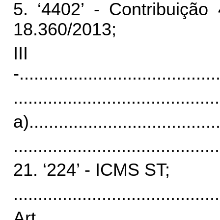
5. ‘4402’ - Contribuição
18.360/2013;
III
-
........................................
..........................................
a)
......................................
..........................................
21. ‘224’ - ICMS ST;
..........................................
Art.