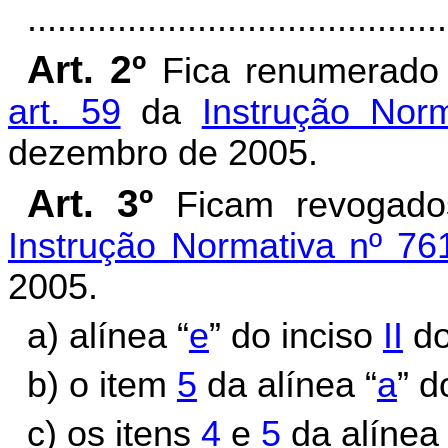
..........................................
Art. 2º
Fica renumerado
art. 59
da
Instrução Nor
dezembro de 2005.
Art. 3º
Ficam revogados
Instrução Normativa nº 7
2005.
a) alínea “
e
” do inciso
II
d
b) o item
5
da alínea “
a
” 
c) os itens
4
e
5
da alínea 