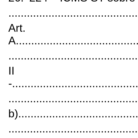
..........................................
Art
A.
......................................
..........................................
II
-
........................................
..........................................
b)
......................................
..........................................