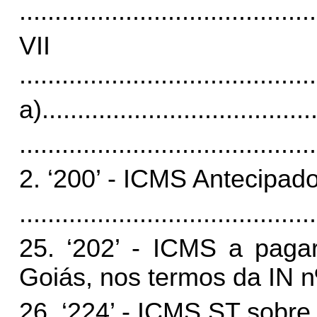
..........................................
VI
..........................................
a)
......................................
..........................................
2. ‘200’ - ICMS Antecipado
..........................................
25. ‘202’ - ICMS a paga
Goiás, nos termos da IN 
26. ‘224’ - ICMS ST sobre