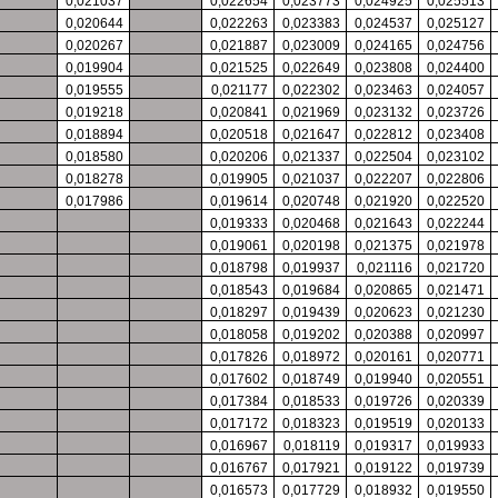
0,021037
0,022654
0,023773
0,024925
0,025513
0,020644
0,022263
0,023383
0,024537
0,025127
0,020267
0,021887
0,023009
0,024165
0,024756
0,019904
0,021525
0,022649
0,023808
0,024400
0,019555
0,021177
0,022302
0,023463
0,024057
0,019218
0,020841
0,021969
0,023132
0,023726
0,018894
0,020518
0,021647
0,022812
0,023408
0,018580
0,020206
0,021337
0,022504
0,023102
0,018278
0,019905
0,021037
0,022207
0,022806
0,017986
0,019614
0,020748
0,021920
0,022520
0,019333
0,020468
0,021643
0,022244
0,019061
0,020198
0,021375
0,021978
0,018798
0,019937
0,021116
0,021720
0,018543
0,019684
0,020865
0,021471
0,018297
0,019439
0,020623
0,021230
0,018058
0,019202
0,020388
0,020997
0,017826
0,018972
0,020161
0,020771
0,017602
0,018749
0,019940
0,020551
0,017384
0,018533
0,019726
0,020339
0,017172
0,018323
0,019519
0,020133
0,016967
0,018119
0,019317
0,019933
0,016767
0,017921
0,019122
0,019739
0,016573
0,017729
0,018932
0,019550