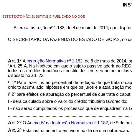
INS
ESTE TEXTO NÃO SUBSTITUI O PUBLICADO NO DOE
Altera a Instrução nº 1.182, de 9 de maio de 2014, que dis
O SECRETÁRIO DA FAZENDA DO ESTADO DE GOIÁS, no uso de suas 
Art. 1º
A
Instrução Normativa nº 1.182
, de 9 de maio de 2014, p
“Art. 25-A. Na hipótese em que o sujeito passivo aderir ao RE
todos os créditos tributários constituídos em seu nome, inclu
disposto no art. 22.
§ 1º Para fazer jus ao percentual de redução de que trata o ca
crédito acumulado, hipótese em que os juros e a atualização mo
§ 2º para efeitos de apuração do percentual de que trata o caput:
I - será calculado sobre o valor do crédito tributário favorecido;
I - não serão computados os processos que se enquadrem na Le
........................................................................................................
Art. 2º
O
Anexo IV
da
Instrução Normativa nº 1.182
, de 9 de ma
Art. 3º
Esta instrução entra em vigor no dia da sua publicação.