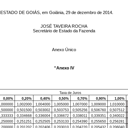
DO DE GOIÁS, em Goiânia, 29 de dezembro de 2014.
JOSÉ TAVEIRA ROCHA
Secretário de Estado da Fazenda
Anexo Único
“
Anexo IV
Taxa de Juros
0,00%
0,20%
0,40%
0,50%
0,70%
0,90%
1,00%
1,000000
1,002000
1,004000
1,005000
1,007000
1,009000
1,010000
0,500000
0,501500
0,503002
0,503753
0,505256
0,506760
0,507512
0,333333
0,334668
0,336004
0,336672
0,338011
0,339351
0,340022
0,250000
0,251251
0,252505
0,253133
0,254390
0,255650
0,256281
0,200000
0,201202
0,202406
0,203010
0,204220
0,205432
0,206040