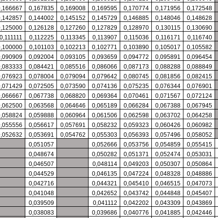
0,166667
0,167835
0,169008
0,169595
0,170774
0,171956
0,172548
0,142857
0,144002
0,145152
0,145729
0,146885
0,148046
0,148628
0,125000
0,126128
0,127260
0,127829
0,128970
0,130115
0,130690
0,111111
0,112225
0,113345
0,113907
0,115036
0,116171
0,116740
0,100000
0,101103
0,102213
0,102771
0,103890
0,105017
0,105582
0,090909
0,092004
0,093105
0,093659
0,094772
0,095891
0,096454
0,083333
0,084421
0,085516
0,086066
0,087173
0,088288
0,088849
0,076923
0,078004
0,079094
0,079642
0,080745
0,081856
0,082415
0,071429
0,072505
0,073590
0,074136
0,075235
0,076344
0,076901
0,066667
0,067738
0,068820
0,069364
0,070461
0,071567
0,072124
0,062500
0,063568
0,064646
0,065189
0,066284
0,067388
0,067945
0,058824
0,059888
0,060964
0,061506
0,062598
0,063702
0,064258
0,055556
0,056617
0,057691
0,058232
0,059323
0,060426
0,060982
0,052632
0,053691
0,054762
0,055303
0,056393
0,057496
0,058052
0,051057
0,052666
0,053756
0,054859
0,055415
0,048674
0,050282
0,051371
0,052474
0,053031
0,046507
0,048114
0,049203
0,050307
0,050864
0,044529
0,046135
0,047224
0,048328
0,048886
0,042716
0,044321
0,045410
0,046515
0,047073
0,041048
0,042652
0,043742
0,044848
0,045407
0,039509
0,041112
0,042202
0,043309
0,043869
0,038083
0,039686
0,040776
0,041885
0,042446