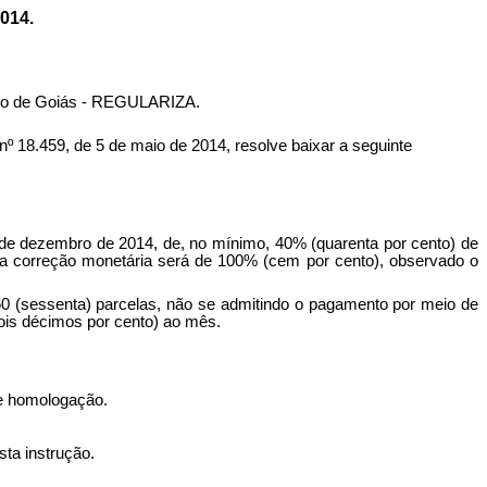
014.
tado de Goiás - REGULARIZA.
8.459, de 5 de maio de 2014, resolve baixar a seguinte
 de dezembro de 2014, de, no mínimo, 40% (quarenta por cento) de
e da correção monetária será de 100% (cem por cento), observado o
 60 (sessenta) parcelas, não se admitindo o pagamento por meio de
dois décimos por cento) ao mês.
de homologação.
ta instrução.