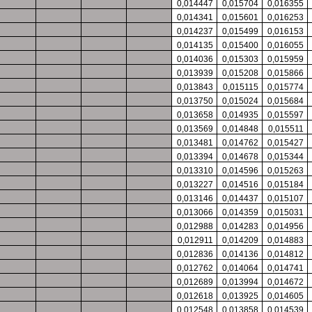
0,014447
0,015704
0,016355
0,014341
0,015601
0,016253
0,014237
0,015499
0,016153
0,014135
0,015400
0,016055
0,014036
0,015303
0,015959
0,013939
0,015208
0,015866
0,013843
0,015115
0,015774
0,013750
0,015024
0,015684
0,013658
0,014935
0,015597
0,013569
0,014848
0,015511
0,013481
0,014762
0,015427
0,013394
0,014678
0,015344
0,013310
0,014596
0,015263
0,013227
0,014516
0,015184
0,013146
0,014437
0,015107
0,013066
0,014359
0,015031
0,012988
0,014283
0,014956
0,012911
0,014209
0,014883
0,012836
0,014136
0,014812
0,012762
0,014064
0,014741
0,012689
0,013994
0,014672
0,012618
0,013925
0,014605
0,012548
0,013858
0,014539