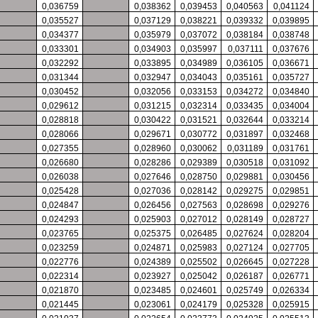
0,036759
0,038362
0,039453
0,040563
0,041124
0,035527
0,037129
0,038221
0,039332
0,039895
0,034377
0,035979
0,037072
0,038184
0,038748
0,033301
0,034903
0,035997
0,037111
0,037676
0,032292
0,033895
0,034989
0,036105
0,036671
0,031344
0,032947
0,034043
0,035161
0,035727
0,030452
0,032056
0,033153
0,034272
0,034840
0,029612
0,031215
0,032314
0,033435
0,034004
0,028818
0,030422
0,031521
0,032644
0,033214
0,028066
0,029671
0,030772
0,031897
0,032468
0,027355
0,028960
0,030062
0,031189
0,031761
0,026680
0,028286
0,029389
0,030518
0,031092
0,026038
0,027646
0,028750
0,029881
0,030456
0,025428
0,027036
0,028142
0,029275
0,029851
0,024847
0,026456
0,027563
0,028698
0,029276
0,024293
0,025903
0,027012
0,028149
0,028727
0,023765
0,025375
0,026485
0,027624
0,028204
0,023259
0,024871
0,025983
0,027124
0,027705
0,022776
0,024389
0,025502
0,026645
0,027228
0,022314
0,023927
0,025042
0,026187
0,026771
0,021870
0,023485
0,024601
0,025749
0,026334
0,021445
0,023061
0,024179
0,025328
0,025915