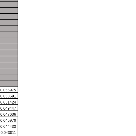
0,055975
0,053591
0,051424
0,049447
0,047636
0,045970
0,044433
0,043011