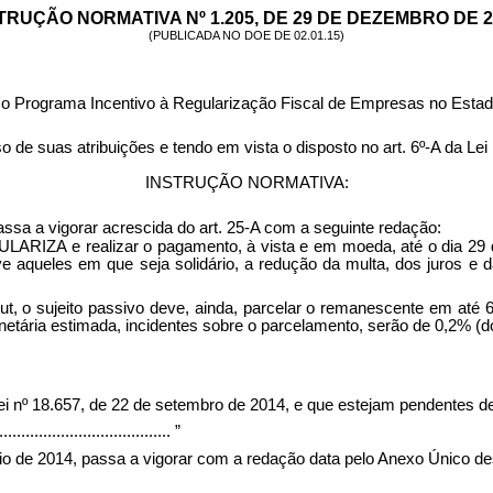
TRUÇÃO NORMATIVA Nº 1.205, DE 29 DE DEZEMBRO DE 2
(PUBLICADA NO DOE DE 02.01.15)
põe o Programa Incentivo à Regularização Fiscal de Empresas no Es
atribuições e tendo em vista o disposto no art. 6º-A da Lei nº 1
INSTRUÇÃO NORMATIVA:
assa a vigorar acrescida do art. 25-A com a seguinte redação:
GULARIZA e realizar o pagamento, à vista e em moeda, até o dia 29
sive aqueles em que seja solidário, a redução da multa, dos juros 
put, o sujeito passivo deve, ainda, parcelar o remanescente em até
netária estimada, incidentes sobre o parcelamento, serão de 0,2% (
i nº 18.657, de 22 de setembro de 2014, e que estejam pendentes 
........................................
”
io de 2014, passa a vigorar com a redação data pelo Anexo Único des