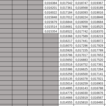
0,016384
0,017542
0,018747
0,019367
0,016201
0,017361
0,018568
0,019189
0,016022
0,017184
0,018393
0,019016
0,015848
0,017012
0,018224
0,018848
0,015679
0,016844
0,018059
0,018684
0,015514
0,016681
0,017898
0,018525
0,015354
0,016522
0,017742
0,018370
0,016368
0,017589
0,018219
0,016217
0,017441
0,018072
0,016070
0,017296
0,017929
0,015926
0,017155
0,017789
0,015786
0,017017
0,017653
0,015650
0,016883
0,017520
0,015516
0,016752
0,017391
0,015386
0,016625
0,017264
0,015259
0,016500
0,017141
0,015135
0,016378
0,017021
0,015014
0,016259
0,016903
0,014895
0,016143
0,016788
0,014779
0,016030
0,016676
0,014666
0,015919
0,016567
0,014555
0,015810
0,016460