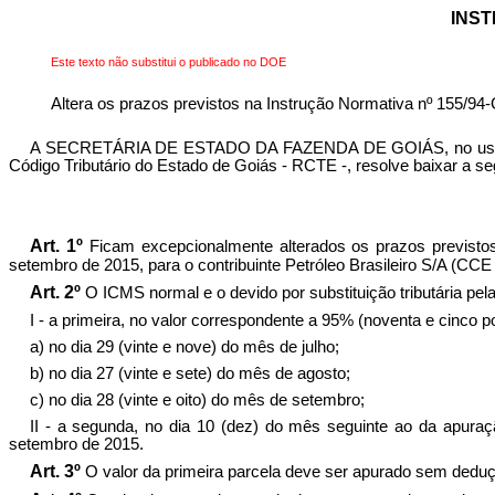
INST
Este texto não substitui o publicado no DOE
Altera os prazos previstos na Instrução Normativa nº 155/94
A SECRETÁRIA DE ESTADO DA FAZENDA DE GOIÁS, no uso de sua
Código Tributário do Estado de Goiás - RCTE -, resolve baixar a se
Art. 1º
Ficam excepcionalmente alterados os prazos previst
setembro de 2015, para o contribuinte Petróleo Brasileiro S/A (CCE
Art. 2º
O ICMS normal e o devido por substituição tributária pe
I - a primeira, no valor correspondente a 95% (noventa e cinco p
a) no dia 29 (vinte e nove) do mês de julho;
b) no dia 27 (vinte e sete) do mês de agosto;
c) no dia 28 (vinte e oito) do mês de setembro;
II - a segunda, no dia 10 (dez) do mês seguinte ao da apura
setembro de 2015.
Art. 3º
O valor da primeira parcela deve ser apurado sem deduç