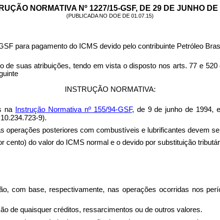
RUÇÃO NORMATIVA Nº 1227/15-GSF, DE 29 DE JUNHO DE 
(PUBLICADA NO DOE DE 01.07.15)
-GSF para pagamento do ICMS devido pelo contribuinte Petróleo Brasi
s atribuições, tendo em vista o disposto nos arts. 77 e 520 d
guinte
INSTRUÇÃO NORMATIVA:
os na
Instrução Normativa nº 155/94-GSF
, de 9 de junho de 1994, 
 10.234.723-9).
las operações posteriores com combustíveis e lubrificantes devem se
or cento) do valor do ICMS normal e o devido por substituição tributá
ção, com base, respectivamente, nas operações ocorridas nos per
ão de quaisquer créditos, ressarcimentos ou de outros valores.