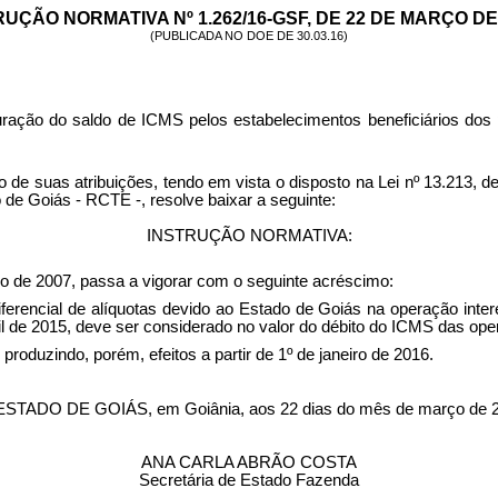
RUÇÃO NORMATIVA Nº 1.262/16-GSF, DE 22 DE MARÇO DE 
(PUBLICADA NO DOE DE 30.03.16)
ração do saldo de ICMS pelos estabelecimentos beneficiários dos 
 de suas atribuições, tendo em vista o disposto na Lei nº 13.213, d
 de Goiás - RCTE -, resolve baixar a seguinte
:
INSTRUÇÃO NORMATIVA:
o de 2007, passa a vigorar com o seguinte acréscimo:
ferencial de alíquotas devido ao Estado de Goiás na operação inter
il de 2015, deve ser considerado no valor do débito do ICMS das ope
produzindo, porém, efeitos a partir de 1º de janeiro de 2016.
O DE GOIÁS, em Goiânia, aos 22 dias do mês de março de 2
ANA CARLA ABRÃO COSTA
Secretária de Estado Fazenda