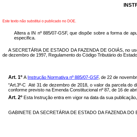
INST
Este texto não substitui o publicado no DOE.
Altera a
IN nº 885/07-GSF, que d
ispõe sobre a forma de apu
especifica.
A SECRETÁRIA DE ESTADO DA FAZENDA DE GOIÁS,
no uso
de dezembro de 1997
, Regulamento do Código Tributário do Estado
Art. 1º
A
Instrução Normativa nº 885/07-GSF
, de 22 de novembr
“Art.3º-C
Até 31 de dezembro de 2018, o valor da parcela do di
conforme previsto na Emenda Constitucional nº 87, de 16 de abr
Art. 2º
Esta Instrução entra em vigor na data da sua publicação, 
GABINETE DA SECRETÁRIA DE ESTADO DA FAZENDA DO ESTAD