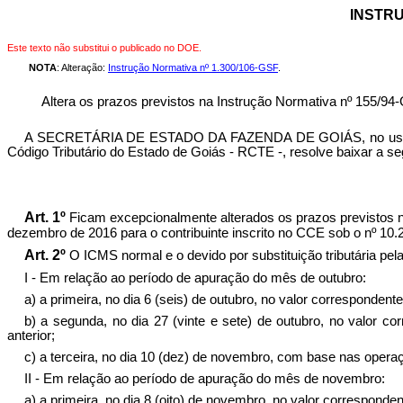
INSTRU
Este texto não substitui o publicado no DOE.
NOTA
: Alteração:
Instrução Normativa nº 1.300/106-GSF
.
Altera os prazos previstos na Instrução Normativa nº 155/94-
A SECRETÁRIA DE ESTADO DA FAZENDA DE GOIÁS, no uso de sua
Código Tributário do Estado de Goiás - RCTE -, resolve baixar a se
Art. 1º
Ficam excepcionalmente alterados os prazos previstos 
dezembro de 2016 para o contribuinte inscrito no CCE sob o nº 10.
Art. 2º
O ICMS normal e o devido por substituição tributária pe
I - Em relação ao período de apuração do mês de outubro:
a) a primeira, no dia 6 (seis) de outubro, no valor correspondent
b) a segunda, no dia 27 (vinte e sete) de outubro, no valor c
anterior;
c) a terceira, no dia 10 (dez) de novembro, com base nas oper
II - Em relação ao período de apuração do mês de novembro:
a) a primeira, no dia 8 (oito) de novembro, no valor corresponden