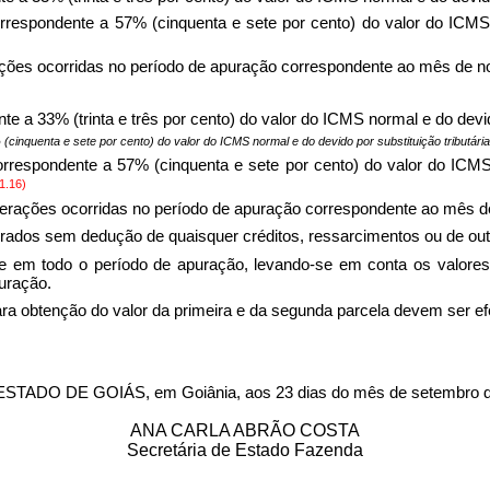
correspondente a 57% (cinquenta e sete por cento) do valor do ICMS
rações ocorridas no período de apuração correspondente ao mês de 
nte a 33% (trinta e três por cento) do valor do ICMS normal e do devi
 (cinquenta e sete por cento) do valor do ICMS normal e do devido por substituição tributár
correspondente a 57% (cinquenta e sete por cento) do valor do ICMS
1.16)
 operações ocorridas no período de apuração correspondente ao mês 
rados sem dedução de quaisquer créditos, ressarcimentos ou de out
e em todo o período de apuração, levando-se em conta os valores
uração.
ra obtenção do valor da primeira e da segunda parcela devem ser efe
O DE GOIÁS, em Goiânia, aos 23 dias do mês de setembro d
ANA CARLA ABRÃO COSTA
Secretária de Estado Fazenda