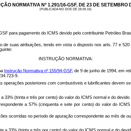
ÇÃO NORMATIVA Nº 1.291/16-GSF, DE 23 DE SETEMBRO D
(PUBLICADA NO DOE DE 28.09.16)
GSF para pagamento do ICMS devido pelo contribuinte Petróleo Brasil
s atribuições, tendo em vista o disposto nos arts. 77 e 520 d
guinte:
INSTRUÇÃO NORMATIVA:
na
Instrução Normativa nº 155/94-GSF
, de 9 de junho de 1994, em r
234.723-9.
las operações posteriores com combustíveis e lubrificantes devem se
e a 33% (trinta e três por cento) do valor do ICMS normal e do devido 
orrespondente a 57% (cinquenta e sete por cento) do valor do ICMS
ações ocorridas no período de apuração correspondente ao mês de ou
te a 33% (trinta e três por cento) do valor do ICMS normal e do devid