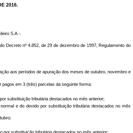
E 2016.
eiro S.A -.
o Decreto nº 4.852, de 29 de dezembro de 1997, Regulamento do
elação aos períodos de apuração dos meses de outubro, novembro e
r pagos em 3 (três) parcelas da seguinte forma:
por substituição tributária destacados no mês anterior;
 normal e do devido por substituição tributária destacados no mês
tubro;
o por substituição tributária destacados no mês anterior;