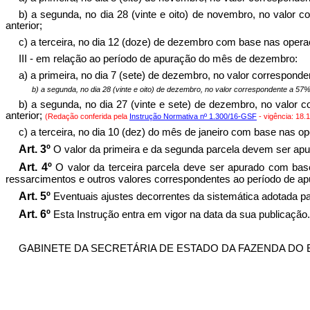
b) a segunda, no dia 28 (vinte e oito) de novembro, no valor 
anterior;
c) a terceira, no dia 12 (doze) de dezembro com base nas ope
III - em relação ao período de apuração do mês de dezembro:
a) a primeira, no dia 7 (sete) de dezembro, no valor corresponde
b) a segunda, no dia 28 (vinte e oito) de dezembro, no valor correspondente a 57%
b) a segunda, no dia 27 (vinte e sete) de dezembro, no valor 
anterior;
(Redação conferida pela
Instrução Normativa nº 1.300/16-GSF
- vigência: 18.1
c) a terceira, no dia 10 (dez) do mês de janeiro com base nas
Art. 3º
O valor da primeira e da segunda parcela devem ser apu
Art. 4º
O valor da terceira parcela deve ser apurado com bas
ressarcimentos e outros valores correspondentes ao período de ap
Art. 5º
Eventuais ajustes decorrentes da sistemática adotada pa
Art. 6º
Esta Instrução entra em vigor na data da sua publicação.
GABINETE DA SECRETÁRIA DE ESTADO DA FAZENDA DO ESTAD