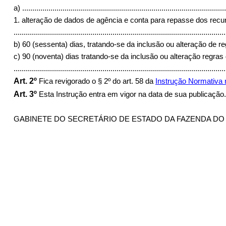
a)
.....................................................................................................
1. alteração de dados de agência e conta para repasse dos re
.........................................................................................................
b) 60 (sessenta) dias, tratando-se da inclusão ou alteração de
c) 90 (noventa) dias tratando-se da inclusão ou alteração regr
........................................................................................................
Art.
2º
Fica revigorado o § 2º do art. 58 da
Instrução Normativa
Art.
3º
Esta Instrução entra em vigor na data de sua publicação.
GABINETE DO SECRETÁRIO DE ESTADO DA FAZENDA DO ESTAD