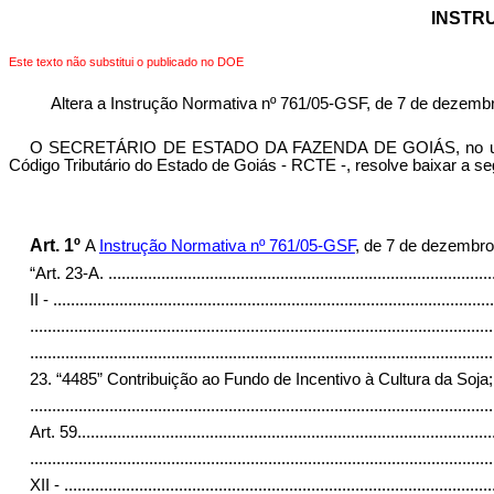
INSTRU
Este texto não substitui o publicado no DOE
Altera a Instrução Normativa nº 761/05-GSF, de 7 de dezemb
O SECRETÁRIO DE ESTADO DA FAZENDA DE GOIÁS, no uso de su
Código Tributário do Estado de Goiás - RCTE -, resolve baixar a se
Art. 1º
A
Instrução Normativa nº 761/05-GSF
, de 7 de dezembro
“Art. 23-A.
.......................................................................................
II -
....................................................................................................
.........................................................................................................
.........................................................................................................
23. “4485” Contribuição ao Fundo de Incentivo à Cultura da Soja;
.........................................................................................................
Art. 59.
.............................................................................................
.........................................................................................................
XII -
.................................................................................................