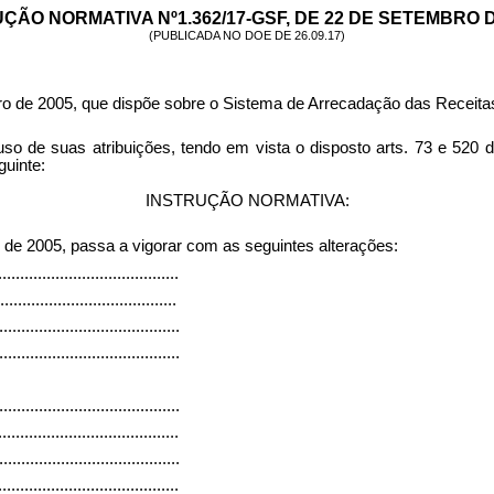
ÇÃO NORMATIVA Nº1.362/17-GSF, DE 22 DE SETEMBRO D
(PUBLICADA NO DOE DE 26.09.17)
ro de 2005, que
dispõe sobre o Sistema de Arrecadação das Receitas
as atribuições, tendo em vista o disposto arts. 73 e 520 do 
guinte:
INSTRUÇÃO NORMATIVA:
 de 2005, passa a vigorar com as seguintes alterações:
.........................................
........................................
.........................................
.........................................
.........................................
.........................................
.........................................
.........................................