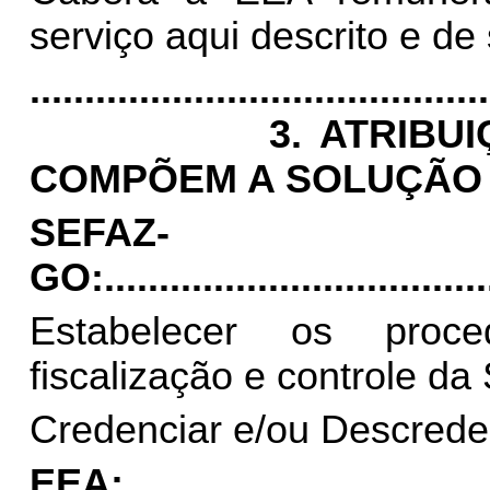
serviço aqui descrito e de
..........................................
3. ATRIB
COMPÕEM A SOLUÇÃO 
SEFAZ-
GO:
...................................
Estabelecer os proce
fiscalização e controle da
Credenciar e/ou Descrede
EEA: