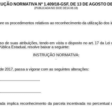
UÇÃO NORMATIVA Nº 1.409/18-GSF, DE 13 DE AGOSTO DE
(PUBLICADA NO DOE DE14.08.18)
sobre os procedimentos relativos ao reconhecimento da utilizaçã
atribuições, tendo em vista o disposto no art. 17 da Lei nº 19.
blica Estadual, resolve baixar a seguinte:
INSTRUÇÃO NORMATIVA:
 de 2017, passa a vigorar com as seguintes alterações:
........................................
.........................................
vada
implica reconhecimento da parcela incentivada n
o percentual