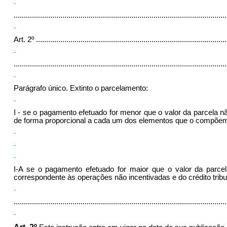
.........................................................................................................
Art. 2º
..............................................................................................
.........................................................................................................
Parágrafo único. Extinto o parcelamento:
I
-
se o pagamento efetuado for menor que o valor da parcela n
de forma proporcional a cada um dos elementos que o compõe
I-A se o pagamento efetuado for maior que o valor da parcel
correspondente às operações não incentivada
s
e
do
crédito tri
........................................................................................................