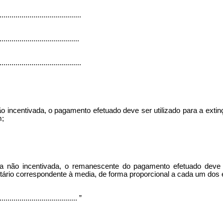
.........................................
........................................
.........................................
ão incentivada,
o pagamento efetuado deve ser utilizado para a extinç
m
;
a não incentivada, o
remanescente do
pagamento efetuado deve s
butário correspondente à media, de forma proporcional a cada um d
........................................
”