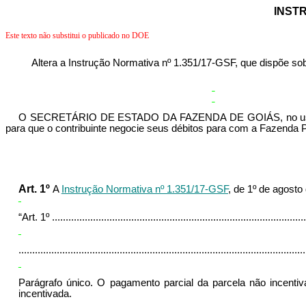
INSTR
Este texto não substitui o publicado no DOE
Altera a Instrução Normativa nº 1.351/17-GSF, que dispõe 
O
SECRETÁRIO DE ESTADO DA FAZENDA DE GOIÁS, no uso de suas 
para que o contribuinte negocie seus débitos para com a Fazenda Pú
Art. 1º
A
Instrução Normativa nº 1.351/17-GSF
, de 1º de agosto
“
Art.
1
º
.............................................................................................
.........................................................................................................
Parágrafo único. O
pagamento parcial da parcela não incenti
incentivada.