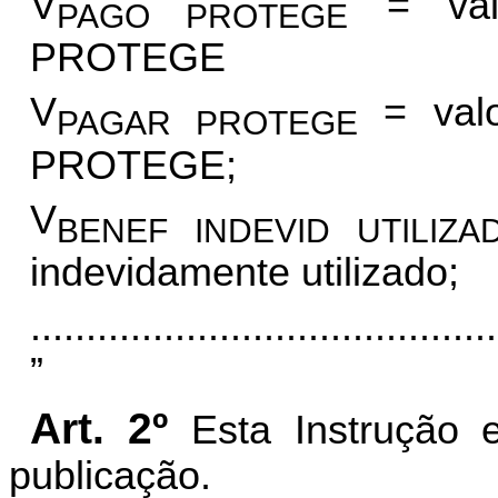
V
= valo
PAGO PROTEGE
PROTEGE
V
= valo
PAGAR PROTEGE
PROTEGE;
V
BENEF INDEVID UTILIZ
indevidamente utilizado;
..........................................
”
Art. 2
º
Esta Instrução 
publicação.