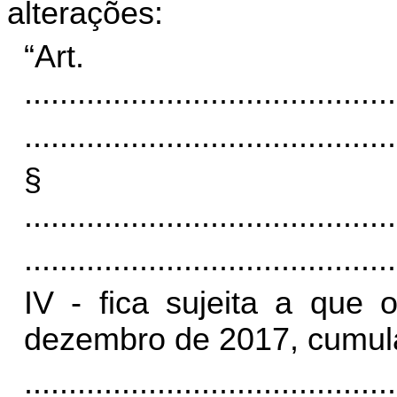
alterações:
“Ar
..........................................
..........................................
§
..........................................
..........................................
IV - fica sujeita a que 
dezembro de 2017, cumul
..........................................