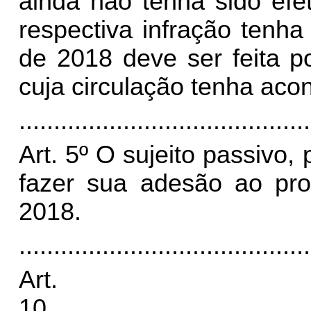
ainda não tenha sido ef
respectiva infração tenha
de 2018 deve ser feita p
cuja circulação tenha acon
..........................................
Art.
5º O sujeito passivo, 
fazer sua adesão ao pr
2018.
..........................................
Art.
10
......................................