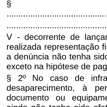
§
..........................................
..........................................
V - decorrente de lança
realizada representação f
a denúncia não tenha sido
exceto na hipótese de pag
§ 2º No caso de infraç
desaparecimento, à pe
documento ou equipamen