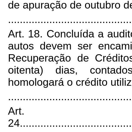
de apuração de outubro d
..........................................
Art. 18. Concluída a audit
autos devem ser encami
Recuperação de Crédito
oitenta) dias, conta
homologará o crédito utili
..........................................
Art.
24
......................................