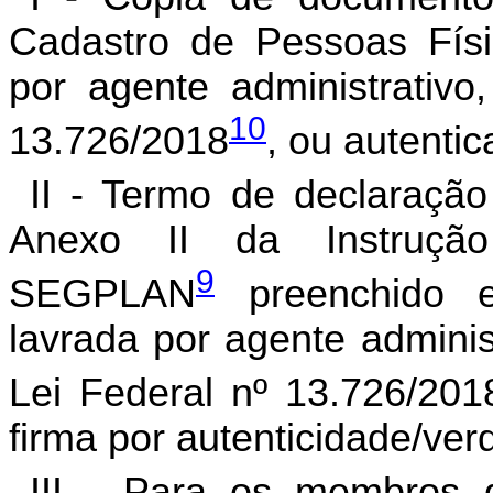
Cadastro de Pessoas Físi
por agente administrativo
10
13.726/2018
, ou autenti
II - Termo de declaração
Anexo II da Instruçã
9
SEGPLAN
preenchido e
lavrada por agente adminis
Lei Federal nº 13.726/201
firma por autenticidade/ver
III - Para os membros d