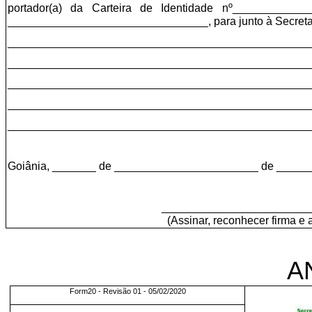
portador(a) da Carteira de Identidade nº___________
________________________________, para junto à Secret
________________________________________________
________________________________________________
________________________________________________
________________________________________________
________________________________________________
Goiânia, _______ de _______________________ de _____
________________________
(Assinar, reconhecer firma e
A
Form20 - Revisão 01 - 05/02/2020