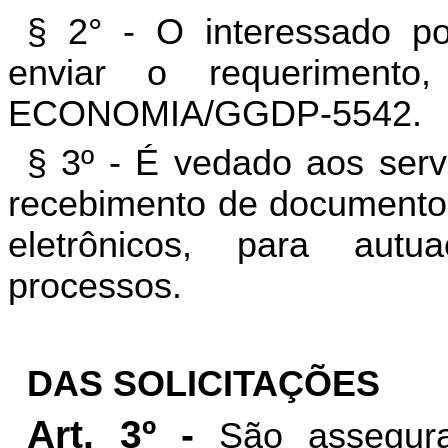
§ 2° - O interessado po
enviar o requeriment
ECONOMIA/GGDP-5542.
§ 3º - É vedado aos se
recebimento de documentos
eletrônicos, para au
processos.
DAS SOLICITAÇÕES
Art. 3º -
São assegurad