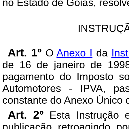
no Estado de Goiás, resolv
INSTRUÇÃ
Art. 1º
O
Anexo I
da
Ins
de 16 de janeiro de 1998
pagamento do Imposto so
Automotores - IPVA, pa
constante do Anexo Único d
Art. 2º
Esta Instrução 
publicação, retroagindo, p