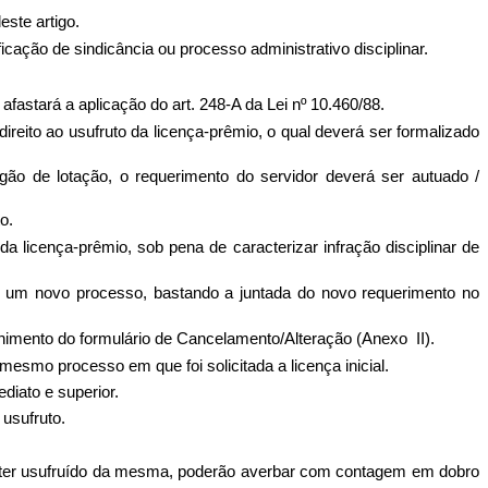
ste artigo.
cação de sindicância ou processo administrativo disciplinar.
fastará a aplicação do art. 248-A da Lei nº 10.460/88.
reito ao usufruto da licença-prêmio, o qual deverá ser formalizado
órgão de lotação, o requerimento do servidor deverá ser autuado /
o.
 licença-prêmio, sob pena de caracterizar infração disciplinar de
e um novo processo, bastando a juntada do novo requerimento no
himento do formulário de Cancelamento/Alteração (Anexo II).
smo processo em que foi solicitada a licença inicial.
diato e superior.
 usufruto.
.
em ter usufruído da mesma, poderão averbar com contagem em dobro