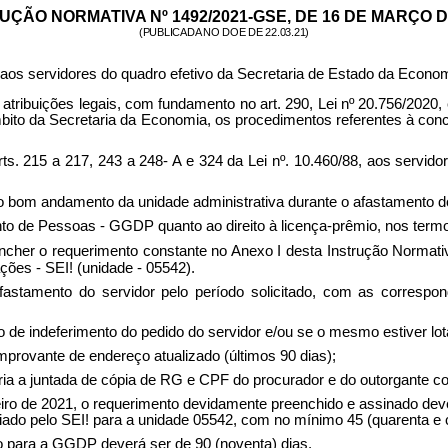
UÇÃO NORMATIVA Nº 1492/2021-GSE
, DE 16 DE MARÇO D
(PUBLICADA NO DOE DE 22.03.21)
aos servidores do quadro efetivo da Secretaria de Estado da Econom
ções legais, com fundamento no art. 290, Lei nº 20.756/2020, e
bito da Secretaria da Economia, os procedimentos referentes à con
ts. 215 a 217, 243 a 248- A e 324 da Lei nº. 10.460/88, aos servid
 ao bom andamento da unidade administrativa durante o afastamento d
to de Pessoas - GGDP quanto ao direito à licença-prêmio, nos termos
eencher o requerimento constante no Anexo I desta Instrução Norma
ções - SEI! (unidade - 05542).
fastamento do servidor pelo período solicitado, com as correspo
aso de indeferimento do pedido do servidor e/ou se o mesmo estiver l
omprovante de endereço atualizado (últimos 90 dias);
sária a juntada de cópia de RG e CPF do procurador e do outorgante 
neiro de 2021, o requerimento devidamente preenchido e assinado de
o pelo SEI! para a unidade 05542, com no mínimo 45 (quarenta e cin
o para a GGDP deverá ser de 90 (noventa) dias.