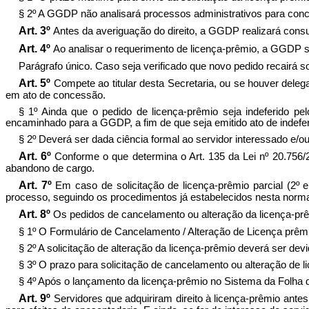
§ 2º A GGDP não analisará processos administrativos para conce
Art. 3º
Antes da averiguação do direito, a GGDP realizará consul
Art. 4º
Ao analisar o requerimento de licença-prêmio, a GGDP s
Parágrafo único. Caso seja verificado que novo pedido recairá so
Art. 5º
Compete ao titular desta Secretaria, ou se houver deleg
em ato de concessão.
§ 1º Ainda que o pedido de licença-prêmio seja indeferido pel
encaminhado para a GGDP, a fim de que seja emitido ato de indefe
§ 2º Deverá ser dada ciência formal ao servidor interessado e/ou
Art. 6º
Conforme o que determina o Art. 135 da Lei nº 20.756/2
abandono de cargo.
Art. 7º
Em caso de solicitação de licença-prêmio parcial (2
processo, seguindo os procedimentos já estabelecidos nesta norma
Art. 8º
Os pedidos de cancelamento ou alteração da licença-prê
§ 1º O Formulário de Cancelamento / Alteração de Licença prêmi
§ 2º A solicitação de alteração da licença-prêmio deverá ser dev
§ 3º O prazo para solicitação de cancelamento ou alteração de l
§ 4º Após o lançamento da licença-prêmio no Sistema da Folha
Art. 9º
Servidores que adquiriram direito à licença-prêmio an