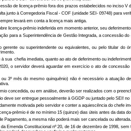
ssão de licença-prêmio fora dos prazos estabelecidos no inciso V de
ta junto à Corregedoria Fiscal - COF (unidade SEI- 09748) para verifi
empre levará em conta a licença mais antiga.
bre licença-prêmio indeferida em momento anterior, seu deferimento a
ação para a Superintendência de Gestão Integrada, a concessão do di
o gerente ou superintendente ou equivalentes, ou pelo titular do 
rimento.
 à sua chefia imediata, quanto ao ato de deferimento ou indeferiment
020, o servidor deverá aguardar em exercício o ato de concessão da
º e ou 3º mês do mesmo quinquênio) não é necessário a atuação d
tiva.
mio concedida, ou em análise, deverão ser realizados com o preenc
o deve ser entregue pessoalmente à GGDP ou juntado pelo SEI! no me
idamente motivada pelo servidor e conter a aquiescência do chefe ime
icença-prêmio é de no mínimo 15 (quinze) dias úteis antes da data do
 de Pagamento, a mesma não poderá mais ser cancelada ou alterada
tes da Emenda Constitucional nº 20, de 16 de dezembro de 1998, s