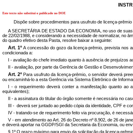
INSTR
Este texto não substitui o publicado no DOE
Dispõe sobre procedimentos para usufruto de licença-prêmio 
A SECRETÁRIA DE ESTADO DA ECONOMIA, no uso de suas atribui
de 22/02/1988, e considerando a necessidade de normatizar, no âm
do quadro efetivo desta Pasta, resolve baixar a seguinte:
Art. 1º
A concessão do gozo da licença-prêmio, prevista nos ar
condicionada a:
I - avaliação do chefe imediato quanto à ausência de prejuízos
II - avaliação, por parte da Gerência de Gestão e Desenvolvimen
Art. 2º
Para usufruto da licença-prêmio, o servidor deverá pr
ou encaminhá-lo a esta Gerência via Sistema Eletrônico de Informa
I - o requerimento deverá conter a manifestação quanto ao a
equivalentes);
II - a assinatura do titular do órgão somente é necessária no c
III - deverá ser juntado ao pedido cópia da identidade, CPF e c
IV - tratando-se de requerimento feito via procuração, é neces
V - em atendimento ao Art. 26 do Decreto nº 8.902, de 26 de ja
e deverá aportar na GGDP/SGI da Secretaria da Economia, ou enviad
§ 1º O prazo máximo para envio da solicitação da licença-prêmi