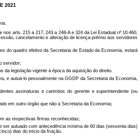
E 2021
ia.
 nos arts.
215 a 217, 243 a 248-A e 324 da Lei Estadual nº 10.460,
cessão, cancelamento e alteração de licença-prêmio aos servidores
ores do quadro efetivo da Secretaria de Estado da Economia, estará
o servidor;
 da legislação vigente à época da aquisição do direito.
tiva, e autuá-lo pessoalmente na GGDP da Secretaria da Economia,
ndentes assinaturas e carimbos do gerente e superintendente (ou
otado em outro órgão que não a Secretaria da Economia;
com as respectivas firmas reconhecidas;
ve ser autuado com antecedência mínima de 60 dias (sessenta dias)
co) dias do início da fruição.