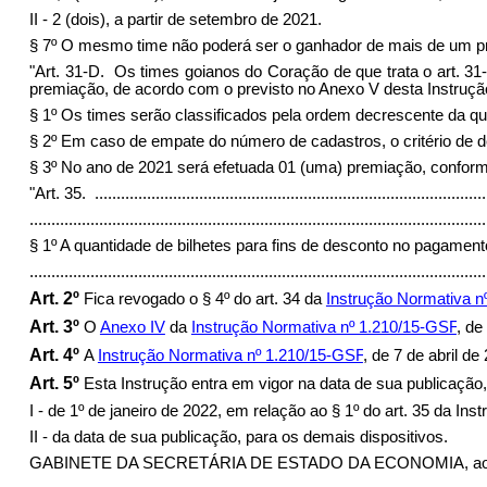
II - 2 (dois), a partir de setembro de 2021.
§ 7º O mesmo time não poderá ser o ganhador de mais de um p
"Art. 31-D. Os times goianos do Coração de que trata o art. 
premiação, de acordo com o previsto no Anexo V desta Instruçã
§ 1º Os times serão classificados pela ordem decrescente da q
§ 2º Em caso de empate do número de cadastros, o critério de de
§ 3º No ano de 2021 será efetuada 01 (uma) premiação, conform
"Art. 35.
..........................................................................................
.........................................................................................................
§ 1º A quantidade de bilhetes para fins de desconto no pagament
........................................................................................................
Art. 2º
Fica revogado o § 4º do art. 34 da
Instrução Normativa n
Art. 3º
O
Anexo IV
da
Instrução Normativa nº 1.210/15-GSF
, de
Art. 4º
A
Instrução Normativa nº 1.210/15-GSF
, de 7 de abril de
Art. 5º
Esta Instrução entra em vigor na data de sua publicação, 
I - de 1º de janeiro de 2022, em relação ao § 1º do art. 35 da In
II - da data de sua publicação, para os demais dispositivos.
GABINETE DA SECRETÁRIA DE ESTADO DA ECONOMIA, aos 29