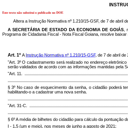
INSTRUÇ
Este texto não substitui o publicado no DOE
Altera a Instrução Normativa nº 1.210/15-GSF, de 7 de abril 
A SECRETÁRIA DE ESTADO DA ECONOMIA DE GOIÁS
, 
Programa de Cidadania Fiscal - Nota Fiscal Goiana, resolve baixar 
Art. 1º
A
Instrução Normativa nº 1.210/15-GSF
, de 7 de abril d
"Art. 3º O cadastramento será realizado no endereço eletrônico
serão validados de acordo com as informações mantidas pela Se
"Art. 11.
..........................................................................................
.........................................................................................................
§ 3º No caso de esquecimento da senha, o cidadão poderá ter
habilitando-o a cadastrar uma nova senha.
........................................................................................................
"Art. 31-C.
......................................................................................
.........................................................................................................
§ 6º A média de bilhetes do cidadão para cálculo da pontuação d
I - 1,5 (um e meio), nos meses de junho a agosto de 2021;