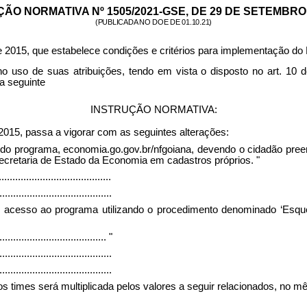
ÃO NORMATIVA Nº 1505/2021-GSE, DE 29 DE SETEMBRO
(PUBLICADA NO DOE DE 01.10.21)
de 2015, que estabelece condições e critérios para implementação do
no uso de suas atribuições, tendo em vista o disposto no art. 10 
a seguinte
INSTRUÇÃO NORMATIVA:
e 2015, passa a vigorar com as seguintes alterações:
 do programa, economia.go.gov.br/nfgoiana, devendo o cidadão preen
cretaria de Estado da Economia em cadastros próprios. "
.........................................
.........................................
 acesso ao programa utilizando o procedimento denominado ‘Esque
........................................
"
.........................................
.........................................
os times será multiplicada pelos valores a seguir relacionados, no 