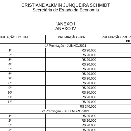
CRISTIANE ALKMIN JUNQUEIRA SCHMIDT
Secretária de Estado da Economia
"
ANEXO I
ANEXO IV
IFICAÇÃO DO TIME
PREMIAÇÃO FIXA
PREMIAÇÃO PROP
BI
1ª Premiação - JUNHO/2021
1º
R$ 20.000
2º
R$ 20.000
3º
R$ 20.000
4º
R$ 20.000
5º
R$ 20.000
6º
R$ 20.000
7º
R$ 20.000
8º
R$ 20.000
9º
R$ 20.000
10º
R$ 20.000
11º
R$ 20.000
12º
R$ 20.000
R$ 240.000
2ª Premiação - SETEMBRO/2021
1º
R$ 20.000
2º
R$ 20.000
3º
R$ 20.000
4º
R$ 20.000