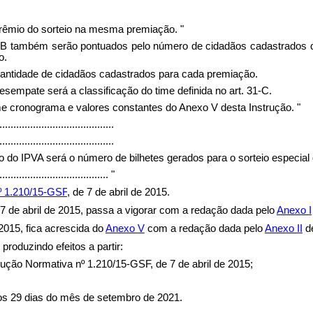
rêmio do sorteio na mesma premiação. "
31-B também serão pontuados pelo número de cidadãos cadastrados 
o.
uantidade de cidadãos cadastrados para cada premiação.
sempate será a classificação do time definida no art. 31-C.
e cronograma e valores constantes do Anexo V desta Instrução. "
.........................................
.........................................
o do IPVA será o número de bilhetes gerados para o sorteio especial
........................................
"
º 1.210/15-GSF
, de 7 de abril de 2015.
 7 de abril de 2015, passa a vigorar com a redação dada pelo
Anexo I
 2015, fica acrescida do
Anexo V
com a redação dada pelo
Anexo II
de
produzindo efeitos a partir:
strução Normativa nº 1.210/15-GSF, de 7 de abril de 2015;
 dias do mês de setembro de 2021.