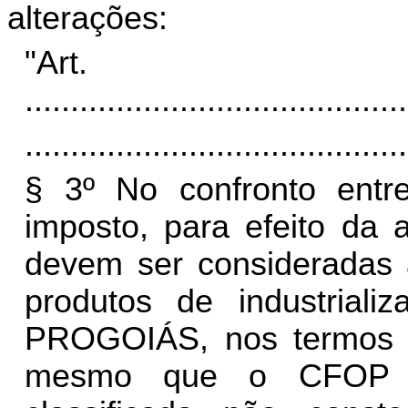
alterações:
"Ar
..........................................
..........................................
§ 3º No confronto entr
imposto, para efeito da 
devem ser consideradas 
produtos de industrializ
PROGOIÁS, nos termos do
mesmo que o CFOP n