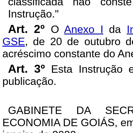
classificada não cons
Instrução."
Art. 2º
O
Anexo I
da
I
GSE
, de 20 de outubro d
acréscimo constante do Ane
Art. 3º
Esta Instrução 
publicação.
GABINETE DA SEC
ECONOMIA DE GOIÁS, em G