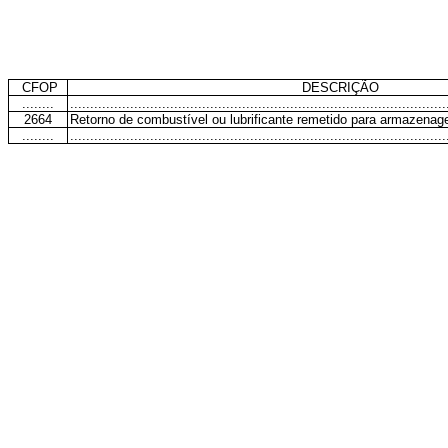
CFOP
DESCRIÇÃO
........
..............................................................................................
2664
Retorno de combustível ou lubrificante remetido para armazena
........
..............................................................................................