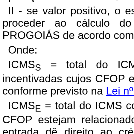
II - se valor positivo, o 
proceder ao cálculo do
PROGOIÁS de acordo com 
Onde:
ICMS
= total do ICM
S
incentivadas cujos CFOP e
conforme previsto na
Lei n
ICMS
= total do ICMS c
E
CFOP estejam relacionado
entrada dê direito ao cré