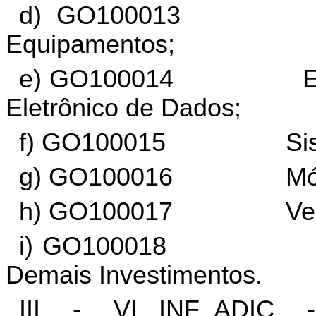
d) GO100013 Má
Equipamentos;
e) GO100014 Equipa
Eletrônico de Dados;
f) GO100015 Sistemas
g) GO100016 Móveis 
h) GO100017 Veíc
i) GO100018 Marcas,
Demais Investimentos.
III - VL_INF_ADIC -