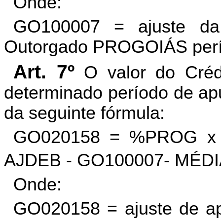
Onde:
GO100007 = ajuste da
Outorgado PROGOIÁS perío
Art. 7º
O valor do Cré
determinado período de apu
da seguinte fórmula:
GO020158 = %PROG x
AJDEB - GO100007- MÉDI
Onde:
GO020158 = ajuste de a