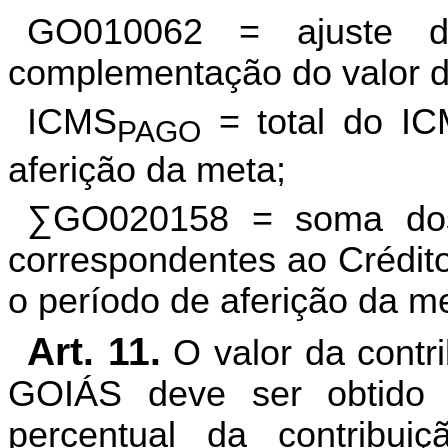
GO010062 = ajuste de
complementação do valor da
ICMS
= total do IC
PAGO
aferição da meta;
∑GO020158 = soma dos
correspondentes ao Crédi
o período de aferição da m
Art. 11.
O valor da cont
GOIÁS deve ser obtido 
percentual da contribui