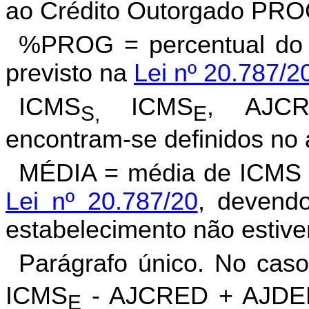
ao Crédito Outorgado PR
%PROG = percentual do
previsto na
Lei nº 20.787/2
ICMS
ICMS
, AJC
S,
E
encontram-se definidos
no 
MÉDIA = média de ICMS a
Lei nº 20.787/20
, devendo
estabelecimento não estiver
Parágrafo único. No ca
ICMS
- AJCRED + AJDEB 
E