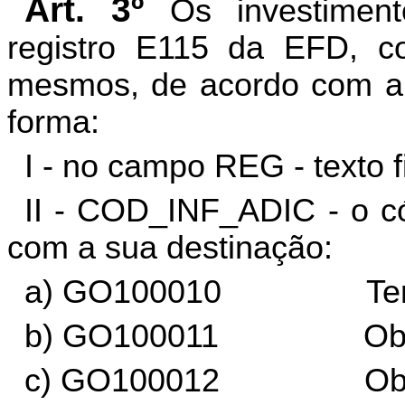
Art. 3º
Os investiment
registro E115 da EFD, c
mesmos, de acordo com a 
forma:
I - no campo REG - texto 
II - COD_INF_ADIC - o có
com a sua destinação:
a) GO100010 Terr
b) GO100011 Obras 
c) GO100012 Obras Civ