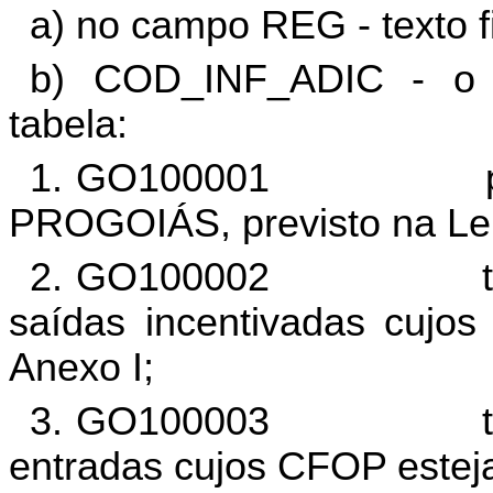
a) no campo REG - texto 
b) COD_INF_ADIC - o c
tabela:
1. GO100001 percent
PROGOIÁS, previsto na Lei
2. GO100002 total d
saídas incentivadas cujo
Anexo I;
3. GO100003 total d
entradas cujos CFOP estej