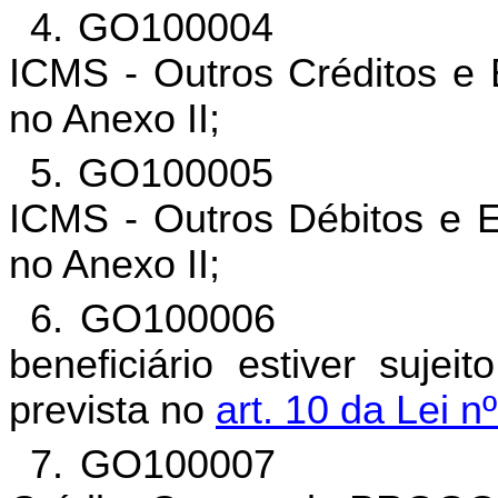
4. GO100004 total d
ICMS - Outros Créditos e 
no Anexo II;
5. GO100005 total d
ICMS - Outros Débitos e E
no Anexo II;
6. GO100006 Média
beneficiário estiver suje
prevista no
art. 10 da Lei n
7. GO100007 Ajust