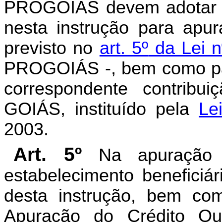
PROGOIÁS devem adotar o
nesta instrução para apur
previsto no
art. 5º
da Lei n
PROGOIÁS -, bem como para
correspondente contri
GOIÁS, instituído pela
Le
2003.
Art. 5º
Na apuração
estabelecimento
beneficiár
desta instrução, bem co
Apuração do Crédito O