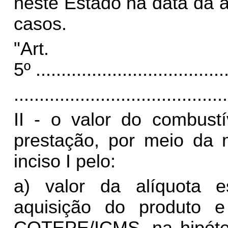
neste Estado na data da 
casos.
"Art.
5º
.....................................
..........................................
II - o valor do combust
prestação, por meio da m
inciso I pelo:
a) valor da alíquota e
aquisição do produto 