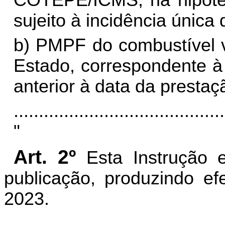
COTEPE/ICMS, na hipótes
sujeito à incidência única
b) PMPF do combustível v
Estado, correspondente à
anterior à data da presta
..........................................
"
Art. 2º
Esta Instrução 
publicação, produzindo ef
2023.