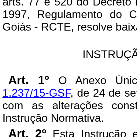
arts. 77 e 520 do Decreto
1997, Regulamento do Có
Goiás - RCTE, resolve baix
INSTRUÇÃ
Art. 1º
O Anexo Ún
1.237/15-GSF
, de 24 de s
com as alterações cons
Instrução Normativa.
Art. 2º
Esta Instrução 