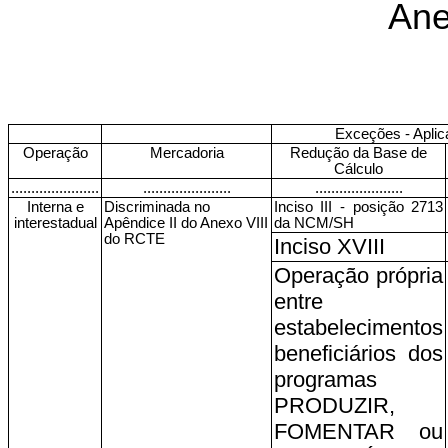
Ane
Exceções - Aplic
Operação
Mercadoria
Redução da Base de
Cálculo
......................
......................
......................
Interna e
Discriminada no
Inciso III - posição 2713
interestadual
Apêndice II do Anexo VIII
da NCM/SH
do RCTE
Inciso XVIII
Operação própria
entre
estabelecimentos
beneficiários dos
programas
PRODUZIR,
FOMENTAR ou