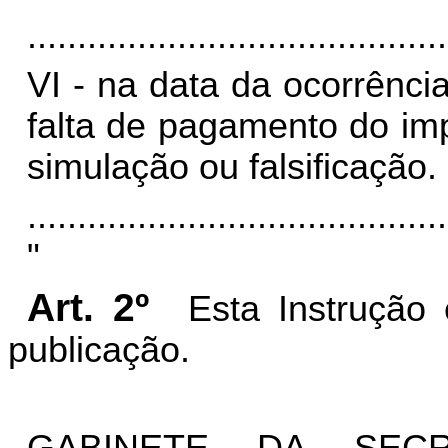
..........................................
VI - na data da ocorrênci
falta de pagamento do imp
simulação ou falsificação.
..........................................
"
Art. 2º
Esta Instrução
publicação.