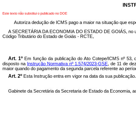
INST
Este texto não substitui o publicado no DOE
Autoriza dedução de ICMS pago a maior na situação que espe
A SECRETÁRIA DA ECONOMIA DO ESTADO DE GOIÁS, no uso de su
Código Tributário do Estado de Goiás - RCTE,
Art. 1º
Em função da publicação do Ato Cotepe/ICMS nº 53, de 
disposto na
Instrução Normativa nº 1.574/2023-GSE
, de 11 de de
maior quando do pagamento da segunda parcela referente ao perí
Art. 2º
Esta Instrução entra em vigor na data da sua publicação.
Gabinete da Secretária da Secretaria de Estado da Economia, ao