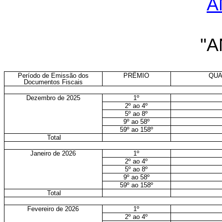
A
"A
Período de Emissão dos
PRÊMIO
QUA
Documentos Fiscais
Dezembro de 2025
1º
2º ao 4º
5º ao 8º
9º ao 58º
59º ao 158º
Total
Janeiro de 2026
1º
2º ao 4º
5º ao 8º
9º ao 58º
59º ao 158º
Total
Fevereiro de 2026
1º
2º ao 4º