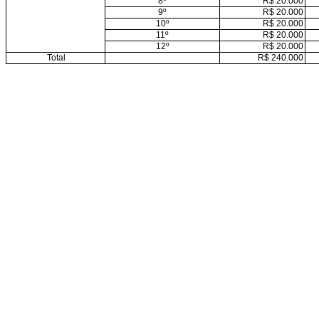
8º
R$ 20.000
9º
R$ 20.000
10º
R$ 20.000
11º
R$ 20.000
12º
R$ 20.000
Total
R$ 240.000