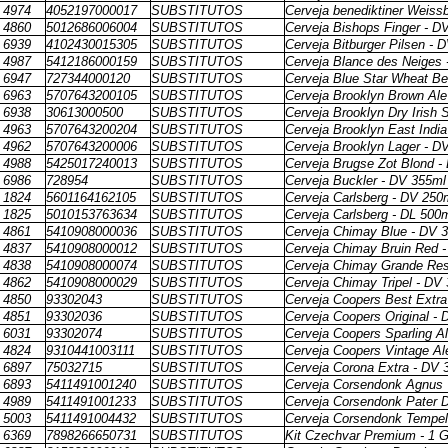
4974
4052197000017
SUBSTITUTOS
Cerveja benediktiner Weiss
4860
5012686006004
SUBSTITUTOS
Cerveja Bishops Finger - D
6939
4102430015305
SUBSTITUTOS
Cerveja Bitburger Pilsen - 
4987
5412186000159
SUBSTITUTOS
Cerveja Blance des Neiges
6947
727344000120
SUBSTITUTOS
Cerveja Blue Star Wheat Be
6963
5707643200105
SUBSTITUTOS
Cerveja Brooklyn Brown Ale
6938
30613000500
SUBSTITUTOS
Cerveja Brooklyn Dry Irish 
4963
5707643200204
SUBSTITUTOS
Cerveja Brooklyn East Indi
4962
5707643200006
SUBSTITUTOS
Cerveja Brooklyn Lager - D
4988
5425017240013
SUBSTITUTOS
Cerveja Brugse Zot Blond -
6986
728954
SUBSTITUTOS
Cerveja Buckler - DV 355ml
1824
5601164162105
SUBSTITUTOS
Cerveja Carlsberg - DV 250
1825
5010153763634
SUBSTITUTOS
Cerveja Carlsberg - DL 500
4861
5410908000036
SUBSTITUTOS
Cerveja Chimay Blue - DV 
4837
5410908000012
SUBSTITUTOS
Cerveja Chimay Bruin Red 
4838
5410908000074
SUBSTITUTOS
Cerveja Chimay Grande Res
4862
5410908000029
SUBSTITUTOS
Cerveja Chimay Tripel - DV
4850
93302043
SUBSTITUTOS
Cerveja Coopers Best Extra
4851
93302036
SUBSTITUTOS
Cerveja Coopers Original -
6031
93302074
SUBSTITUTOS
Cerveja Coopers Sparling A
4824
9310441003111
SUBSTITUTOS
Cerveja Coopers Vintage Al
6897
75032715
SUBSTITUTOS
Cerveja Corona Extra - DV 
6893
5411491001240
SUBSTITUTOS
Cerveja Corsendonk Agnus T
4989
5411491001233
SUBSTITUTOS
Cerveja Corsendonk Pater 
5003
5411491004432
SUBSTITUTOS
Cerveja Corsendonk Tempel
6369
7898266650731
SUBSTITUTOS
Kit Czechvar Premium - 1 