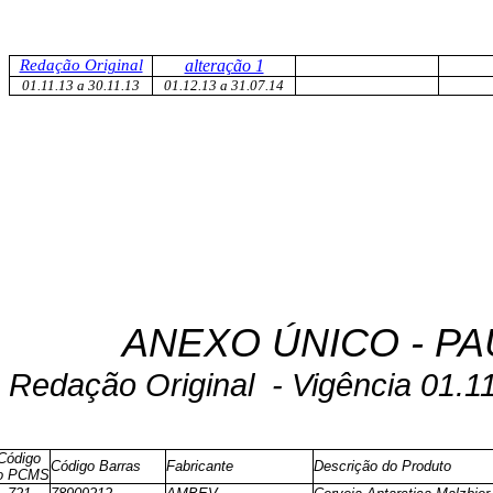
Redação Original
alteração 1
01.11.13 a 30.11.13
01.12.13 a 31.07.14
ANEXO ÚNICO - PA
Redação Original
- Vigência 01.1
Código
Código Barras
Fabricante
Descrição do Produto
o PCMS