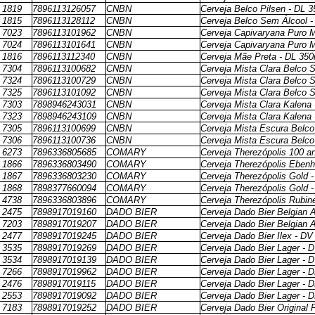
1819
7896113126057
CNBN
Cerveja Belco Pilsen - DL 
1815
7896113128112
CNBN
Cerveja Belco Sem Álcool -
7023
7896113101962
CNBN
Cerveja Capivaryana Puro M
7024
7896113101641
CNBN
Cerveja Capivaryana Puro M
1816
7896113112340
CNBN
Cerveja Mãe Preta - DL 350
7304
7896113100682
CNBN
Cerveja Mista Clara Belco 
7324
7896113100729
CNBN
Cerveja Mista Clara Belco 
7325
7896113101092
CNBN
Cerveja Mista Clara Belco 
7303
7898946243031
CNBN
Cerveja Mista Clara Kalena
7323
7898946243109
CNBN
Cerveja Mista Clara Kalena
7305
7896113100699
CNBN
Cerveja Mista Escura Belc
7306
7896113100736
CNBN
Cerveja Mista Escura Belc
6273
7896336805685
COMARY
Cerveja Therezópolis 100 a
1866
7896336803490
COMARY
Cerveja Therezópolis Ebenh
1867
7896336803230
COMARY
Cerveja Therezópolis Gold 
1868
7898377660094
COMARY
Cerveja Therezópolis Gold 
4738
7896336803896
COMARY
Cerveja Therezópolis Rubin
2475
7898917019160
DADO BIER
Cerveja Dado Bier Belgian 
7203
7898917019207
DADO BIER
Cerveja Dado Bier Belgian 
2477
7898917019245
DADO BIER
Cerveja Dado Bier Ilex - DV
3535
7898917019269
DADO BIER
Cerveja Dado Bier Lager - 
3534
7898917019139
DADO BIER
Cerveja Dado Bier Lager - 
7266
7898917019962
DADO BIER
Cerveja Dado Bier Lager - 
2476
7898917019115
DADO BIER
Cerveja Dado Bier Lager - 
2553
7898917019092
DADO BIER
Cerveja Dado Bier Lager - 
7183
7898917019252
DADO BIER
Cerveja Dado Bier Original 