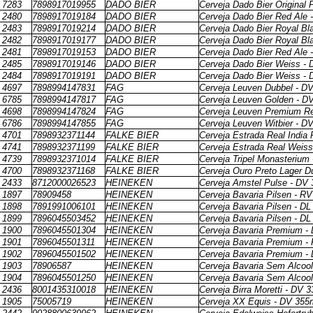
7283
7898917019955
DADO BIER
Cerveja Dado Bier Original 
2480
7898917019184
DADO BIER
Cerveja Dado Bier Red Ale 
2483
7898917019214
DADO BIER
Cerveja Dado Bier Royal Bl
2482
7898917019177
DADO BIER
Cerveja Dado Bier Royal Bl
2481
7898917019153
DADO BIER
Cerveja Dado Bier Red Ale 
2485
7898917019146
DADO BIER
Cerveja Dado Bier Weiss -
2484
7898917019191
DADO BIER
Cerveja Dado Bier Weiss - 
4697
7898994147831
FAG
Cerveja Leuven Dubbel - D
6785
7898994147817
FAG
Cerveja Leuven Golden - D
4698
7898994147824
FAG
Cerveja Leuven Premium Re
6786
7898994147855
FAG
Cerveja Leuven Witbier - D
4701
7898932371144
FALKE BIER
Cerveja Estrada Real India 
4741
7898932371199
FALKE BIER
Cerveja Estrada Real Weis
4739
7898932371014
FALKE BIER
Cerveja Tripel Monasterium
4700
7898932371168
FALKE BIER
Cerveja Ouro Preto Lager D
2433
8712000026523
HEINEKEN
Cerveja Amstel Pulse - DV
1897
78909458
HEINEKEN
Cerveja Bavaria Pilsen - R
1898
7891991006101
HEINEKEN
Cerveja Bavaria Pilsen - DL
1899
7896045503452
HEINEKEN
Cerveja Bavaria Pilsen - DL
1900
7896045501304
HEINEKEN
Cerveja Bavaria Premium -
1901
7896045501311
HEINEKEN
Cerveja Bavaria Premium -
1902
7896045501502
HEINEKEN
Cerveja Bavaria Premium -
1903
78906587
HEINEKEN
Cerveja Bavaria Sem Alcoo
1904
7896045501250
HEINEKEN
Cerveja Bavaria Sem Alcool
2436
8001435310018
HEINEKEN
Cerveja Birra Moretti - DV 
1905
75005719
HEINEKEN
Cerveja XX Equis - DV 355