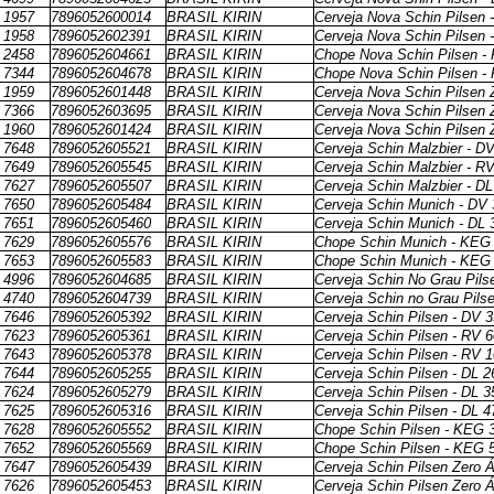
1957
7896052600014
BRASIL KIRIN
Cerveja Nova Schin Pilsen 
1958
7896052602391
BRASIL KIRIN
Cerveja Nova Schin Pilsen 
2458
7896052604661
BRASIL KIRIN
Chope Nova Schin Pilsen - 
7344
7896052604678
BRASIL KIRIN
Chope Nova Schin Pilsen - K
1959
7896052601448
BRASIL KIRIN
Cerveja Nova Schin Pilsen 
7366
7896052603695
BRASIL KIRIN
Cerveja Nova Schin Pilsen 
1960
7896052601424
BRASIL KIRIN
Cerveja Nova Schin Pilsen 
7648
7896052605521
BRASIL KIRIN
Cerveja Schin Malzbier - D
7649
7896052605545
BRASIL KIRIN
Cerveja Schin Malzbier - R
7627
7896052605507
BRASIL KIRIN
Cerveja Schin Malzbier - D
7650
7896052605484
BRASIL KIRIN
Cerveja Schin Munich - DV
7651
7896052605460
BRASIL KIRIN
Cerveja Schin Munich - DL 
7629
7896052605576
BRASIL KIRIN
Chope Schin Munich - KEG 3
7653
7896052605583
BRASIL KIRIN
Chope Schin Munich - KEG 5
4996
7896052604685
BRASIL KIRIN
Cerveja Schin No Grau Pils
4740
7896052604739
BRASIL KIRIN
Cerveja Schin no Grau Pils
7646
7896052605392
BRASIL KIRIN
Cerveja Schin Pilsen - DV 
7623
7896052605361
BRASIL KIRIN
Cerveja Schin Pilsen - RV 
7643
7896052605378
BRASIL KIRIN
Cerveja Schin Pilsen - RV 
7644
7896052605255
BRASIL KIRIN
Cerveja Schin Pilsen - DL 
7624
7896052605279
BRASIL KIRIN
Cerveja Schin Pilsen - DL 
7625
7896052605316
BRASIL KIRIN
Cerveja Schin Pilsen - DL 
7628
7896052605552
BRASIL KIRIN
Chope Schin Pilsen - KEG 3
7652
7896052605569
BRASIL KIRIN
Chope Schin Pilsen - KEG 5
7647
7896052605439
BRASIL KIRIN
Cerveja Schin Pilsen Zero 
7626
7896052605453
BRASIL KIRIN
Cerveja Schin Pilsen Zero 