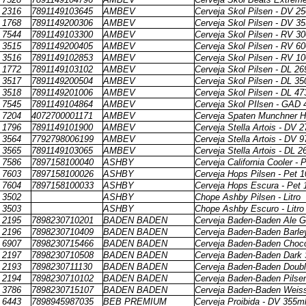
2316
7891149103645
AMBEV
Cerveja Skol Pilsen - DV 2
1768
7891149200306
AMBEV
Cerveja Skol Pilsen - DV 3
7544
7891149103300
AMBEV
Cerveja Skol Pilsen - RV 3
3515
7891149200405
AMBEV
Cerveja Skol Pilsen - RV 6
3516
7891149102853
AMBEV
Cerveja Skol Pilsen - RV 1
1772
7891149103102
AMBEV
Cerveja Skol Pilsen - DL 26
3517
7891149200504
AMBEV
Cerveja Skol Pilsen - DL 35
3518
7891149201006
AMBEV
Cerveja Skol Pilsen - DL 47
7545
7891149104864
AMBEV
Cerveja Skol PIlsen - GAD 
7204
4072700001171
AMBEV
Cerveja Spaten Munchner He
1796
7891149101900
AMBEV
Cerveja Stella Artois - DV 
3564
7792798006199
AMBEV
Cerveja Stella Artois - DV 
3565
7891149103065
AMBEV
Cerveja Stella Artois - DL 2
7586
7897158100040
ASHBY
Cerveja California Cooler - 
7603
7897158100026
ASHBY
Cerveja Hops Pilsen - Pet 
7604
7897158100033
ASHBY
Cerveja Hops Escura - Pet
3502
ASHBY
Chope Ashby Pilsen - Litro
3503
ASHBY
Chope Ashby Escuro - Litro
2195
7898230710201
BADEN BADEN
Cerveja Baden-Baden Ale G
2196
7898230710409
BADEN BADEN
Cerveja Baden-Baden Barle
6907
7898230715466
BADEN BADEN
Cerveja Baden-Baden Choco
2197
7898230710508
BADEN BADEN
Cerveja Baden-Baden Dark 
2193
7898230711130
BADEN BADEN
Cerveja Baden-Baden Doubl
2194
7898230710102
BADEN BADEN
Cerveja Baden-Baden Pilsen
3786
7898230715107
BADEN BADEN
Cerveja Baden-Baden Weis
6443
7898945987035
BEB PREMIUM
Cerveja Proibida - DV 355m