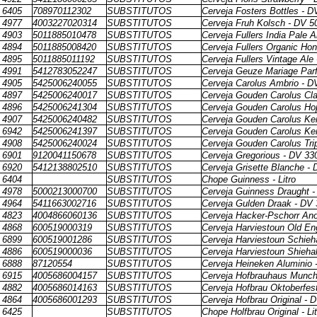
6405
708970112302
SUBSTITUTOS
Cerveja Fosters Bottles - 
4977
4003227020314
SUBSTITUTOS
Cerveja Fruh Kolsch - DV 5
4903
5011885010478
SUBSTITUTOS
Cerveja Fullers India Pale 
4894
5011885008420
SUBSTITUTOS
Cerveja Fullers Organic Ho
4895
5011885011192
SUBSTITUTOS
Cerveja Fullers Vintage Ale
4991
5412783052247
SUBSTITUTOS
Cerveja Geuze Mariage Parf
4905
5425006240055
SUBSTITUTOS
Cerveja Carolus Ambrio - D
4897
5425006240017
SUBSTITUTOS
Cerveja Gouden Carolus Cl
4896
5425006241304
SUBSTITUTOS
Cerveja Gouden Carolus Ho
4907
5425006240482
SUBSTITUTOS
Cerveja Gouden Carolus Ke
6942
5425006241397
SUBSTITUTOS
Cerveja Gouden Carolus Ke
4908
5425006240024
SUBSTITUTOS
Cerveja Gouden Carolus Tri
6901
9120041150678
SUBSTITUTOS
Cerveja Gregorious - DV 33
6920
5412138802510
SUBSTITUTOS
Cerveja Grisette Blanche -
6404
SUBSTITUTOS
Chope Guinness - Litro
4978
5000213000700
SUBSTITUTOS
Cerveja Guinness Draught -
4964
5411663002716
SUBSTITUTOS
Cerveja Gulden Draak - DV
4823
4004866060136
SUBSTITUTOS
Cerveja Hacker-Pschorr An
4868
600519000319
SUBSTITUTOS
Cerveja Harviestoun Old En
6899
600519001286
SUBSTITUTOS
Cerveja Harviestoun Schieh
4886
600519000036
SUBSTITUTOS
Cerveja Harviestoun Shiehal
6888
87120554
SUBSTITUTOS
Cerveja Heineken Aluminio
6915
4005686004157
SUBSTITUTOS
Cerveja Hofbrauhaus Munch
4882
4005686014163
SUBSTITUTOS
Cerveja Hofbrau Oktoberfes
4864
4005686001293
SUBSTITUTOS
Cerveja Hofbrau Original - 
6425
SUBSTITUTOS
Chope Holfbrau Original - Lit