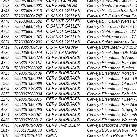
CERV PREMIUM
7207
7896975600849
Cerveja Santa Fé Export - 
CERV PREMIUM
7208
7896975600900
Cerveja Santa Fé Export - 
4746
7896336803919
C SANKT GALLEN
Cerveja ST Gallen Irish Re
C SANKT GALLEN
6928
7896336804787
Cerveja ST Gallen Stout Po
C SANKT GALLEN
4770
7896336803582
Cerveja ST Gallen Weiss B
C SANKT GALLEN
4767
7896336804763
Cerveja ST Gallen Weiss Bi
C SANKT GALLEN
4769
7896336804954
Cerveja SulAmericana - DV
C SANKT GALLEN
4768
7896336802240
Cerveja SulAmericana - DV
C SANKT GALLEN
5851
7896336804930
Cerveja SulAmericana - DL
4719
7899389700419
C STA CATARINA
Cerveja Duff Beer - DV 355
4720
7899389700044
C STA CATARINA
Cerveja Saint Bier - DV 600
5802
7898367980874
CERV SUDBRACK
Cerveja Eisenbahn 5 Anos 
CERV SUDBRACK
4722
7898367980157
Cerveja Eisenbahn Bier Lik
CERV SUDBRACK
2274
7898367980027
Cerveja Eisenbahn Dunkel 
CERV SUDBRACK
4723
7898367980409
Cerveja Eisenbahn Kolsch 
CERV SUDBRACK
4725
7898367980904
Cerveja Eisenbahn Lust - 
CERV SUDBRACK
7365
7898367982069
Cerveja Eisenbahn Oktoberf
CERV SUDBRACK
6724
7898367980836
Cerveja Eisenbahn Orgânic
CERV SUDBRACK
2275
7898367980034
Cerveja Eisenbahn Pale Ale
CERV SUDBRACK
2276
7898367980010
Cerveja Eisenbahn Pilsen -
CERV SUDBRACK
4726
7898367980706
Cerveja Eisenbahn Rauchbi
CERV SUDBRACK
4724
7898367980898
Cerveja Eisenbahn Strong G
CERV SUDBRACK
4721
7898367980041
Cerveja Eisenbahn Weizenb
CERV SUDBRACK
6406
7898367980812
Cerveja Eisenbahn Weizenb
4745
7898949794028
CERV WAY BEER
Cerveja Diabolica India Pal
1817
7896113128099
CNBN
Cerveja Belco Malzbier - R
1818
7896113126163
CNBN
Cerveja Belco Pilsen - RV 