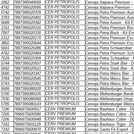
CER PETRÓPOLIS
1862
7897395040659
Cerveja Itaipava Premium -
CER PETRÓPOLIS
4742
7897395020095
Cerveja Itaipava Premium 
CER PETRÓPOLIS
5742
7897395020378
Cerveja Petra Premium Aur
CER PETRÓPOLIS
3783
7897395020491
Cerveja Petra Premium Aur
CER PETRÓPOLIS
5689
7897395020392
Cerveja Petra Aurum - Kit 
CER PETRÓPOLIS
2311
7897395020316
Cerveja Petra Premium Boc
CER PETRÓPOLIS
7007
7897395020330
Cerveja Petra Bock - Kit E
CER PETRÓPOLIS
2312
7897395020170
Cerveja Petra Premium Esc
CER PETRÓPOLIS
3802
7897395020644
Cerveja Petra Premium Esc
CER PETRÓPOLIS
5691
7897395020286
Cerveja Petra Schwarzibier
CER PETRÓPOLIS
4762
7897395020484
Cerveja Petra Premium Sch
CER PETRÓPOLIS
7029
7897395020309
Cerveja Petra Schwarbier - 
CER PETRÓPOLIS
5744
7897395020507
Cerveja Petra Stark Bier - 
CER PETRÓPOLIS
5692
7897395020521
Cerveja Petra Stark Bier - 
CER PETRÓPOLIS
5690
7897395020347
Cerveja Petra Weiss Bier -
CER PETRÓPOLIS
3784
7897395020545
Cerveja Petra Weiss Bier -
CER PETRÓPOLIS
5743
7897395020361
Cerveja Petra Weiss Bier -
CER PETRÓPOLIS
5699
7897395080020
Cerveja Weltenburger Anno
CER PETRÓPOLIS
5700
7897395080105
Cerveja Weltenburger Barok
CER PETRÓPOLIS
7030
7897395080068
Cerveja Weltenburger Urtup
CER PETRÓPOLIS
5785
7897395080143
Cerveja Weltenburger Weis
7190
7896975600917
CERV PREMIUM
Cerveja Bauhaus Cobre - D
CERV PREMIUM
7205
7896975600580
Cerveja Bauhaus Cobre - D
CERV PREMIUM
7206
7896975600948
Cerveja Bauhaus Cobre - D
CERV PREMIUM
7191
7896975601129
Cerveja Bauhaus Trigor - D
CERV PREMIUM
7192
7896975600870
Cerveja Santa Fé Export - 