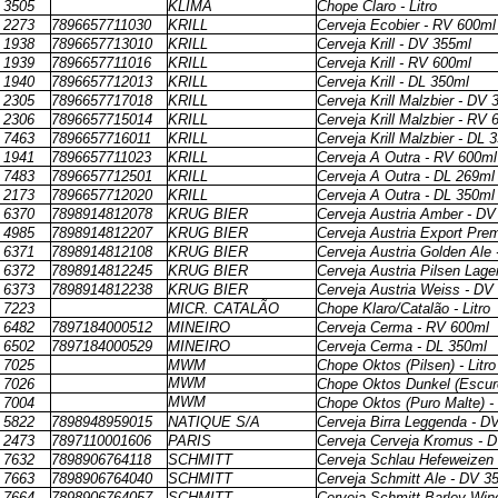
3505
KLIMA
Chope Claro - Litro
2273
7896657711030
KRILL
Cerveja Ecobier - RV 600ml
1938
7896657713010
KRILL
Cerveja Krill - DV 355ml
1939
7896657711016
KRILL
Cerveja Krill - RV 600ml
1940
7896657712013
KRILL
Cerveja Krill - DL 350ml
2305
7896657717018
KRILL
Cerveja Krill Malzbier - DV 
2306
7896657715014
KRILL
Cerveja Krill Malzbier - RV 
7463
7896657716011
KRILL
Cerveja Krill Malzbier - DL 
1941
7896657711023
KRILL
Cerveja A Outra - RV 600ml
7483
7896657712501
KRILL
Cerveja A Outra - DL 269ml
2173
7896657712020
KRILL
Cerveja A Outra - DL 350ml
6370
7898914812078
KRUG BIER
Cerveja Austria Amber - DV
4985
7898914812207
KRUG BIER
Cerveja Austria Export Pre
6371
7898914812108
KRUG BIER
Cerveja Austria Golden Ale
6372
7898914812245
KRUG BIER
Cerveja Austria Pilsen Lage
6373
7898914812238
KRUG BIER
Cerveja Austria Weiss - DV
7223
MICR. CATALÃO
Chope Klaro/Catalão - Litro
6482
7897184000512
MINEIRO
Cerveja Cerma - RV 600ml
6502
7897184000529
MINEIRO
Cerveja Cerma - DL 350ml
7025
MWM
Chope Oktos (Pilsen) - Litro
MWM
7026
Chope Oktos Dunkel (Escuro)
MWM
7004
Chope Oktos (Puro Malte) - 
5822
7898948959015
NATIQUE S/A
Cerveja Birra Leggenda - D
2473
7897110001606
PARIS
Cerveja Cerveja Kromus - 
7632
7898906764118
SCHMITT
Cerveja Schlau Hefeweizen
7663
7898906764040
SCHMITT
Cerveja Schmitt Ale - DV 3
7664
7898906764057
SCHMITT
Cerveja Schmitt Barley Win