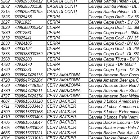
5262
7898295300812
CASA DI CONTI
Cerveja Samba Pilsen - DL
1872
7898295301130
CASA DI CONTI
Cerveja Samba Pilsen - DL
2315
7898295300195
CASA DI CONTI
Cerveja Samba Pilsen - DL
1826
78925458
CERPA
Cerveja Cerpa Draft - DV 3
1827
78911925
CERPA
Cerveja Cerpa Draft - DV 6
1829
7896388000342
CERPA
Cerveja Cerpa Draft - DL 35
1830
78912861
CERPA
Cerveja Cerpa Export - 350
1832
78925441
CERPA
Cerveja Cerpa Gold - DV 3
1833
78924185
CERPA
Cerveja Cerpa Gold - DV 6
4800
78933194
CERPA
Cerveja Cerpa Gold - DL 26
1835
7896388000359
CERPA
Cerveja Cerpa Gold - DL 35
3568
78929203
CERPA
Cerveja Cerpa Tijuca - DV 
4798
78932470
CERPA
Cerveja Tijuca - DV 600ml
4799
78933231
CERPA
Cerveja Cerpa Tijuca - DL 
4689
7898947426136
CERV AMAZONIA
Cerveja Amazon Beer Fores
CERV AMAZONIA
4728
7898947426204
Cerveja Amazon Beer Ipa 
CERV AMAZONIA
4729
7898947426198
Cerveja Amazon Beer Red A
CERV AMAZONIA
4730
7898947426211
Cerveja Amazon Beer Stout
CERV AMAZONIA
4727
7898947426174
Cerveja Amazon Beer Witbi
4687
7898915633320
CERV BACKER
Cerveja 3 Lobos American P
4711
7898915633443
CERV BACKER
Cerveja 3 Lobos American I
CERV BACKER
4709
7898915633368
Cerveja 3 Lobos Exter-mina
4710
7898915633405
CERV BACKER
Cerveja 3 Lobos Pele Verm
CERV BACKER
4706
7898915633047
Cerveja Backer Escura - D
CERV BACKER
4705
7898915633023
Cerveja Backer Forte Pale 
CERV BACKER
4685
7898915633221
Cerveja Backer Pale Ale - 
CERV BACKER
4704
7898915633016
Cerveja Backer Pilsen - DV