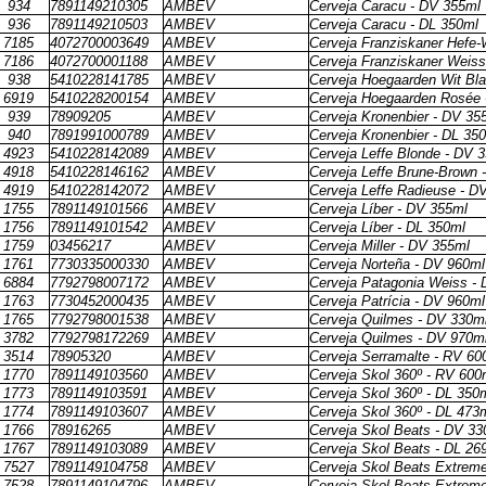
934
7891149210305
AMBEV
Cerveja Caracu - DV 355ml
936
7891149210503
AMBEV
Cerveja Caracu - DL 350ml
7185
4072700003649
AMBEV
Cerveja Franziskaner Hefe-
7186
4072700001188
AMBEV
Cerveja Franziskaner Weiss
938
5410228141785
AMBEV
Cerveja Hoegaarden Wit Bl
6919
5410228200154
AMBEV
Cerveja Hoegaarden Rosée 
939
78909205
AMBEV
Cerveja Kronenbier - DV 35
940
7891991000789
AMBEV
Cerveja Kronenbier - DL 35
4923
5410228142089
AMBEV
Cerveja Leffe Blonde - DV 
4918
5410228146162
AMBEV
Cerveja Leffe Brune-Brown 
4919
5410228142072
AMBEV
Cerveja Leffe Radieuse - D
1755
7891149101566
AMBEV
Cerveja Líber - DV 355ml
1756
7891149101542
AMBEV
Cerveja Líber - DL 350ml
1759
03456217
AMBEV
Cerveja Miller - DV 355ml
1761
7730335000330
AMBEV
Cerveja Norteña - DV 960ml
6884
7792798007172
AMBEV
Cerveja Patagonia Weiss -
1763
7730452000435
AMBEV
Cerveja Patrícia - DV 960ml
1765
7792798001538
AMBEV
Cerveja Quilmes - DV 330m
3782
7792798172269
AMBEV
Cerveja Quilmes - DV 970m
3514
78905320
AMBEV
Cerveja Serramalte - RV 60
1770
7891149103560
AMBEV
Cerveja Skol 360º - RV 600
1773
7891149103591
AMBEV
Cerveja Skol 360º - DL 350
1774
7891149103607
AMBEV
Cerveja Skol 360º - DL 473
1766
78916265
AMBEV
Cerveja Skol Beats - DV 33
1767
7891149103089
AMBEV
Cerveja Skol Beats - DL 26
7527
7891149104758
AMBEV
Cerveja Skol Beats Extrem
7528
7891149104796
AMBEV
Cerveja Skol Beats Extrem