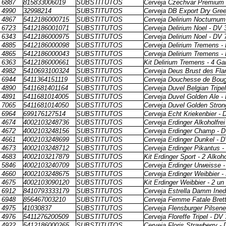
6887
815833006019
SUBSTITUTOS
Cerveja Czechvar Premium 
4990
32998214
SUBSTITUTOS
Cerveja DB Export Dry Gre
4867
5412186000715
SUBSTITUTOS
Cerveja Delirium Nocturnum
6723
5412186001071
SUBSTITUTOS
Cerveja Delirium Noel - DV
6343
5412186000975
SUBSTITUTOS
Cerveja Delirium Noel - DV
4885
5412186000098
SUBSTITUTOS
Cerveja Delirium Tremens -
4865
5412186000043
SUBSTITUTOS
Cerveja Delirium Tremens -
6363
5412186000661
SUBSTITUTOS
Kit Delirium Tremens - 4 G
4982
5410693100324
SUBSTITUTOS
Cerveja Deus Brust des Fla
6944
5411364151119
SUBSTITUTOS
Cerveja Douchesse de Bou
4890
5411681401164
SUBSTITUTOS
Cerveja Duvel Belgian Tripe
4891
5411681014005
SUBSTITUTOS
Cerveja Duvel Golden Ale -
7065
5411681014050
SUBSTITUTOS
Cerveja Duvel Golden Stron
6964
699176127514
SUBSTITUTOS
Cerveja Echt Kriekenbier -
4674
4002103248736
SUBSTITUTOS
Cerveja Erdinger Alkoholfre
4672
4002103248156
SUBSTITUTOS
Cerveja Erdinger Champ - 
4661
4002103248699
SUBSTITUTOS
Cerveja Erdinger Dunkel - 
4673
4002103248712
SUBSTITUTOS
Cerveja Erdinger Pikantus 
4683
4002103217879
SUBSTITUTOS
Kit Erdinger Sport - 2 Alko
5846
4002103240709
SUBSTITUTOS
Cerveja Erdinger Urweisse 
4660
4002103248675
SUBSTITUTOS
Cerveja Erdinger Weibbier 
4675
4002103090120
SUBSTITUTOS
Kit Erdinger Weibbier - 2 u
6912
8410793333179
SUBSTITUTOS
Cerveja Estrella Damm Ined
6948
856467003210
SUBSTITUTOS
Cerveja Femme Fatale Bret
4975
41030837
SUBSTITUTOS
Cerveja Flensburger Pilsen
4976
5411276200509
SUBSTITUTOS
Cerveja Floreffe Tripel - DV
4922
5412186000265
SUBSTITUTOS
Cerveja Floris Strawberry -