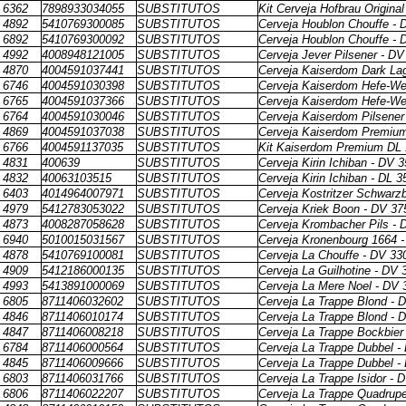
6362
7898933034055
SUBSTITUTOS
Kit Cerveja Hofbrau Origina
4892
5410769300085
SUBSTITUTOS
Cerveja Houblon Chouffe - 
6892
5410769300092
SUBSTITUTOS
Cerveja Houblon Chouffe - 
4992
4008948121005
SUBSTITUTOS
Cerveja Jever Pilsener - D
4870
4004591037441
SUBSTITUTOS
Cerveja Kaiserdom Dark Lag
6746
4004591030398
SUBSTITUTOS
Cerveja Kaiserdom Hefe-We
6765
4004591037366
SUBSTITUTOS
Cerveja Kaiserdom Hefe-Wei
6764
4004591030046
SUBSTITUTOS
Cerveja Kaiserdom Pilsener
4869
4004591037038
SUBSTITUTOS
Cerveja Kaiserdom Premiu
6766
4004591137035
SUBSTITUTOS
Kit Kaiserdom Premium DL
4831
400639
SUBSTITUTOS
Cerveja Kirin Ichiban - DV 
4832
40063103515
SUBSTITUTOS
Cerveja Kirin Ichiban - DL 
6403
4014964007971
SUBSTITUTOS
Cerveja Kostritzer Schwarz
4979
5412783053022
SUBSTITUTOS
Cerveja Kriek Boon - DV 37
4873
4008287058628
SUBSTITUTOS
Cerveja Krombacher Pils - 
6940
5010015031567
SUBSTITUTOS
Cerveja Kronenbourg 1664 
4878
5410769100081
SUBSTITUTOS
Cerveja La Chouffe - DV 33
4909
5412186000135
SUBSTITUTOS
Cerveja La Guilhotine - DV 
4993
5413891000069
SUBSTITUTOS
Cerveja La Mere Noel - DV 
6805
8711406032602
SUBSTITUTOS
Cerveja La Trappe Blond - 
4846
8711406010174
SUBSTITUTOS
Cerveja La Trappe Blond - 
4847
8711406008218
SUBSTITUTOS
Cerveja La Trappe Bockbier
6784
8711406000564
SUBSTITUTOS
Cerveja La Trappe Dubbel -
4845
8711406009666
SUBSTITUTOS
Cerveja La Trappe Dubbel -
6803
8711406031766
SUBSTITUTOS
Cerveja La Trappe Isidor - 
6806
8711406022207
SUBSTITUTOS
Cerveja La Trappe Quadrupe