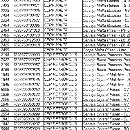
CERV MALTA
2222
7896760412640
Cerveja Malta Golden - DL 
CERV MALTA
7423
7896760400371
Cerveja Malta Golden - DL 
CERV MALTA
2223
7896760424025
Cerveja Malta Malzbier - R
CERV MALTA
7424
7896760400487
Cerveja Malta Malzbier - D
CERV MALTA
2224
7896760412527
Cerveja Malta Malzbier - D
CERV MALTA
7404
7896760400395
Cerveja Malta Malzbier - D
CERV MALTA
2454
7896760424018
Cerveja Malta Pilsen - RV 
CERV MALTA
7405
7896760400470
Cerveja Malta Pilsen - DL 2
CERV MALTA
2453
7896760412503
Cerveja Malta Pilsen - DL 3
CERV MALTA
7425
7896760400418
Cerveja Malta Pilsen - DL 4
CERV MALTA
2455
Chope Malta Pilsen - Litro
2198
7898377660933
CER PETRÓPOLIS
Cerveja Black Princess Pr
CER PETRÓPOLIS
7027
7898377660377
Cerveja Black Princess Pr
CER PETRÓPOLIS
2199
7898377660957
Cerveja Black Princess Pr
CER PETRÓPOLIS
4765
7898377660575
Cerveja Black Princess Pr
CER PETRÓPOLIS
1843
7897395050160
Cerveja Crystal Malzbier - 
CER PETRÓPOLIS
1844
7897395060145
Cerveja Crystal Malzbier - 
CER PETRÓPOLIS
1845
7897395050207
Cerveja Crystal Malzbier - 
CER PETRÓPOLIS
5008
7897395050252
Cerveja Crystal Pilsen - DV
CER PETRÓPOLIS
1839
7897395050122
Cerveja Crystal Pilsen - DV
CER PETRÓPOLIS
7006
7897395060442
Cerveja Crystal Pilsen - RV
CER PETRÓPOLIS
1840
7897395050108
Cerveja Crystal Pilsen - RV
CER PETRÓPOLIS
2252
7897395050238
Cerveja Crystal Pilsen - RV
CER PETRÓPOLIS
2554
7897395060299
Cerveja Crystal Pilsen - DL
CER PETRÓPOLIS
1841
7897395060107
Cerveja Crystal Pilsen - DL
CER PETRÓPOLIS
1842
7897395060237
Cerveja Crystal Pilsen - DL
CER PETRÓPOLIS
5688
7897395050320
Cerveja Crystal Pilsen - BD