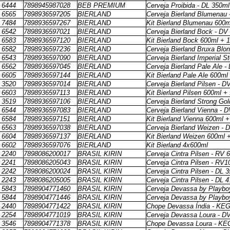
6444
7898945987028
BEB PREMIUM
Cerveja Proibida - DL 350ml
6565
7898936597205
BIERLAND
Cerveja Bierland Blumenau
7484
7898936597267
BIERLAND
Kit Bierland Blumenau 600m
6542
7898936597021
BIERLAND
Cerveja Bierland Bock - DV
6583
7898936597120
BIERLAND
Kit Bierland Bock 600ml + 
6582
7898936597236
BIERLAND
Cerveja Bierland Bruxa Blo
6543
7898936597090
BIERLAND
Cerveja Bierland Imperial S
6562
7898936597045
BIERLAND
Cerveja Bierland Pale Ale -
6605
7898936597144
BIERLAND
Kit Bierland Pale Ale 600ml
3520
7898936597014
BIERLAND
Cerveja Bierland Pilsen - D
6603
7898936597113
BIERLAND
Kit Bierland Pilsen 600ml +
3519
7898936597106
BIERLAND
Cerveja Bierland Strong Go
6544
7898936597083
BIERLAND
Cerveja Bierland Vienna - 
6584
7898936597151
BIERLAND
Kit Bierland Vienna 600ml +
6563
7898936597038
BIERLAND
Cerveja Bierland Weizen - 
6604
7898936597137
BIERLAND
Kit Bierland Weizen 600ml 
6602
7898936597076
BIERLAND
Kit Bierland 4x600ml
2240
7898086200017
BRASIL KIRIN
Cerveja Cintra Pilsen - RV 
2241
7898086205043
BRASIL KIRIN
Cerveja Cintra Pilsen - RV
2242
7898086200024
BRASIL KIRIN
Cerveja Cintra Pilsen - DL 
2243
7898086205005
BRASIL KIRIN
Cerveja Cintra Pilsen - DL 
5843
7898904771460
BRASIL KIRIN
Cerveja Devassa by Playbo
5844
7898904771446
BRASIL KIRIN
Cerveja Devassa by Playbo
2440
7898904771422
BRASIL KIRIN
Chope Devassa Índia - KEG 
2254
7898904771019
BRASIL KIRIN
Cerveja Devassa Loura - D
3546
7898904771378
BRASIL KIRIN
Chope Devassa Loura - KEG