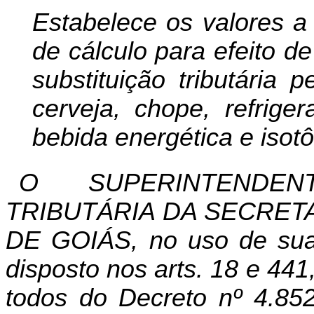
Estabelece os valores 
de cálculo para efeito 
substituição tributária
cerveja, chope, refrige
bebida energética e isotô
O
SUPERINTENDEN
TRIBUTÁRIA
DA
SECRET
DE
GOIÁS
,
no
uso
de
su
disposto
nos
arts
. 18
e
441
todos
do
Decreto
nº
4.85