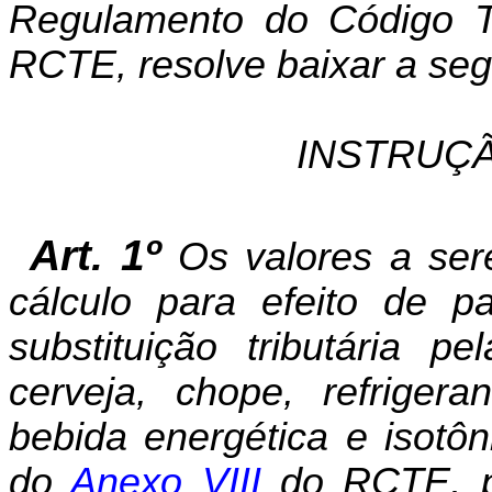
Regulamento
do
Código
T
RCTE
,
resolve
baixar
a
seg
INSTRUÇ
Art. 1º
Os valores a ser
cálculo para efeito de 
substituição tributária p
cerveja, chope, refriger
bebida energética e isot
do
Anexo VIII
do RCTE, p