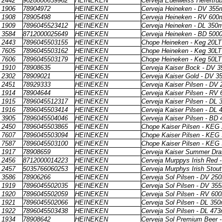
2442
9028800639962
HEINEKEN
Cerveja Edelweiss Hefertru
1906
78904972
HEINEKEN
Cerveja Heineken - DV 355
1908
78905498
HEINEKEN
Cerveja Heineken - RV 600
1909
7896045523412
HEINEKEN
Cerveja Heineken - DL 350m
3584
8712000025649
HEINEKEN
Cerveja Heineken - BD 500
2443
7896045503155
HEINEKEN
Chope Heineken - Keg 20LT 
7605
7896045503162
HEINEKEN
Chope Heineken - Keg 30LT 
7606
7896045503179
HEINEKEN
Chope Heineken - Keg 50LT 
1910
78908635
HEINEKEN
Cerveja Kaiser Bock - DV 
2302
78909021
HEINEKEN
Cerveja Kaiser Gold - DV 3
2451
78929333
HEINEKEN
Cerveja Kaiser Pilsen - DV
1914
78904644
HEINEKEN
Cerveja Kaiser Pilsen - RV
1915
7896045512317
HEINEKEN
Cerveja Kaiser Pilsen - DL 
1916
7896045503414
HEINEKEN
Cerveja Kaiser Pilsen - DL 
3905
7896045504046
HEINEKEN
Cerveja Kaiser Pilsen - BD
2450
7896045503865
HEINEKEN
Chope Kaiser Pilsen - KEG 2
7607
7896045503094
HEINEKEN
Chope Kaiser Pilsen - KEG 3
7587
7896045503100
HEINEKEN
Chope Kaiser Pilsen - KEG 5
1917
78908659
HEINEKEN
Cerveja Kaiser Summer Dra
2456
8712000014223
HEINEKEN
Cerveja Murppys Irish Red 
2457
5035766060253
HEINEKEN
Cerveja Murphys Irish Stout
3586
78906266
HEINEKEN
Cerveja Sol Pilsen - DV 25
1919
7896045502035
HEINEKEN
Cerveja Sol Pilsen - DV 35
1920
7896045502059
HEINEKEN
Cerveja Sol Pilsen - RV 60
1921
7896045502066
HEINEKEN
Cerveja Sol Pilsen - DL 350
1922
7896045503438
HEINEKEN
Cerveja Sol Pilsen - DL 473
1934
78908642
HEINEKEN
Cerveja Sol Premium Beer 