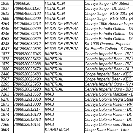
1935
78906020
HEINEKEN
Cerveja Xingu - DV 355ml
1937
7896045501120
HEINEKEN
Cerveja Xingu - DL 350ml
2513
7896045503193
HEINEKEN
Chope Xingu - KEG 30LT (R$
7588
7896045503209
HEINEKEN
Chope Xingu - KEG 50LT (R$
4264
8412598034213
HIJOS DE RIVERA
Cerveja 1906 Reserva Espe
4245
8412598000799
HIJOS DE RIVERA
Cerveja Estrella Galícia - 
4246
8412598074219
HIJOS DE RIVERA
Cerveja Estrella Galícia - 
4263
8412598000829
HIJOS DE RIVERA
Cerveja Estrella Galícia - 
4248
8412598039812
HIJOS DE RIVERA
Kit 1906 Reserva Especial 
4247
8412598029806
HIJOS DE RIVERA
Kit Estrella Galícia - 6 Gar
1877
7896520027046
IMPERIAL
Cerveja Imperial Beer - RV
1878
7896520025462
IMPERIAL
Cerveja Imperial Beer - RV
1879
7896520026988
IMPERIAL
Cerveja Imperial Beer - RV
1880
7896520025479
IMPERIAL
Cerveja Imperial Beer - DL 
2446
7896520026483
IMPERIAL
Chope Imperial Beer - KEG 3
7567
7896520026490
IMPERIAL
Chope Imperial Beer - KEG 5
2295
7896520025950
IMPERIAL
Cerveja Imperial Ouro - RV
2447
7896520027220
IMPERIAL
Cerveja Imperial Ouro - BD
7263
7898032913558
INAB
Cerveja Colônia Malzbier - 
6270
7898032913060
INAB
Cerveja Colônia Negra Stou
1873
7898032913008
INAB
Cerveja Colônia Pilsen - R
6271
7898032912117
INAB
Cerveja Colônia Pilsen - DL
1874
7898032910120
INAB
Cerveja Colônia Pilsen - DL
6272
7898032912018
INAB
Cerveja Colônia Pilsen - DL
7265
7898032910151
INAB
Cerveja Colônia sem Álcool
3504
KLARO MICR.
Chope Klaro Pilsen - Litro