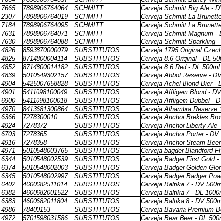
7665
7898906764064
SCHMITT
Cerveja Schmitt Big Ale - 
2307
7898906764019
SCHMITT
Cerveja Schmitt La Brunett
7184
7898906764095
SCHMITT
Cerveja Schmitt La Brunett
7631
7898906764071
SCHMITT
Cerveja Schmitt Magnum -
7630
7898906764088
SCHMITT
Cerveja Schmitt Sparkling 
4826
8593870000079
SUBSTITUTOS
Cerveja 1795 Original Czec
4825
8714800004114
SUBSTITUTOS
Cerveja 8.6 Original - DL 5
4852
8714800014182
SUBSTITUTOS
Cerveja 8.6 Red - DL 500ml
4839
5010549302157
SUBSTITUTOS
Cerveja Abbot Reserve - D
4904
5425007658828
SUBSTITUTOS
Cerveja Achel Blond Bier -
4901
5411098100049
SUBSTITUTOS
Cerveja Affligem Blond - D
6900
5411098100018
SUBSTITUTOS
Cerveja Affligem Dubbel - 
4970
8413681300864
SUBSTITUTOS
Cerveja Alhambra Reserve 
6366
7278300010
SUBSTITUTOS
Cerveja Anchor Brekles Br
4924
7278372
SUBSTITUTOS
Cerveja Anchor Liberty Ale 
6703
7278365
SUBSTITUTOS
Cerveja Anchor Porter - DV
4916
7278358
SUBSTITUTOS
Cerveja Anchor Steam Beer
4971
5010548003765
SUBSTITUTOS
Cerveja bagder Blandford F
6344
5010548002539
SUBSTITUTOS
Cerveja Badger First Gold 
6374
5010548002003
SUBSTITUTOS
Cerveja Badger Golden Glor
6345
5010548002997
SUBSTITUTOS
Cerveja Badger Badger Poa
6402
4600682511014
SUBSTITUTOS
Cerveja Baltika 7 - DV 500m
6382
4600682001522
SUBSTITUTOS
Cerveja Baltika 7 - DL 1000
6383
4600682011804
SUBSTITUTOS
Cerveja Baltika 8 - DV 500m
4986
78400153
SUBSTITUTOS
Cerveja Bavaria Premium B
4972
5701598031586
SUBSTITUTOS
Cerveja Bear Beer - DL 500