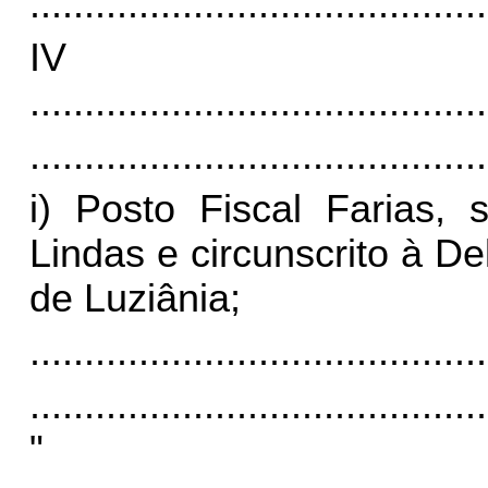
..........................................
I
..........................................
..........................................
i) Posto Fiscal Farias,
Lindas e circunscrito à D
de Luziânia;
..........................................
..........................................
"