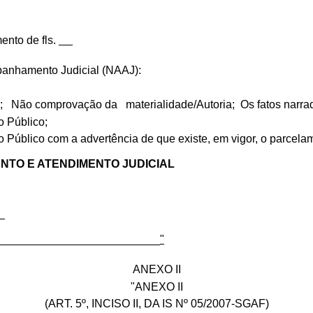
ento de fls.
panhamento Judicial (NAAJ):
;
Não comprovação da
materialidade/Autoria;
Os fatos narra
o Público;
o Público com a advertência de que existe, em vigor, o parcela
NTO E ATENDIMENTO JUDICIAL
___________________________
"
ANEXO II
"ANEXO II
(ART. 5º, INCISO II, DA IS Nº 05/2007-SGAF)