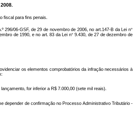
2008.
fiscal para fins penais.
96/06-GSF, de 29 de novembro de 2006, no art.147-B da Lei n
°
mbro de 1990, e no art. 83 da Lei n
°
9.430, de 27 de dezembro de
providenciar os elementos comprobatórios da infração necessários à
m:
ançamento, for inferior a R$ 7.000,00 (sete mil reais).
me depender de confirmação no Processo Administrativo Tributário -