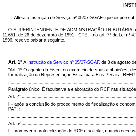
INST
Altera a Instrução de Serviço nº 05/07-SGAF- que dispõe sob
O SUPERINTENDENTE DE ADMINSTRAÇÃO TRIBUTÁRIA, no uso de s
11.651, de 26 de dezembro de 1991 - CTE -, no art. 7
°
da Lei n
°
4.
1996, resolve baixar a seguinte,
Art. 1º
A
Instrução de Serviço nº 05/07-SGAF
, de 8 de agosto d
"Art. 1º O agente do Fisco, no exercício de suas atribuições, d
formalização da Representação Fiscal para Fins Penais - RFFP -
.........................................................................................................
Parágrafo único. É facultativa a elaboração do RCF nas situações 
Art. 2
°
..............................................................................................
I – após a conclusão do procedimento de fiscalização e concomit
PAT -;
.........................................................................................................
Art. 5º
..............................................................................................
I - promover a protocolização do RCF e solicitar, quando neces