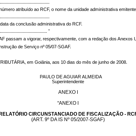
.........................................
 o número atribuído ao RCF, o nome da unidade administrativa emitent
.........................................
data da conclusão administrativa do RCF.
........................................
"
GAF passam a vigorar, respectivamente, com a redação dos Anexos I, II
 Instrução de Serviço nº 05/07-SGAF.
RIA, em Goiânia, aos 10 dias do mês de junho de 2008.
PAULO DE AGUIAR ALMEIDA
Superintendente
ANEXO I
“ANEXO I
RELATÓRIO CIRCUNSTANCIADO DE FISCALIZAÇÃO - RC
(ART. 9º DA IS Nº 05/2007-SGAF)