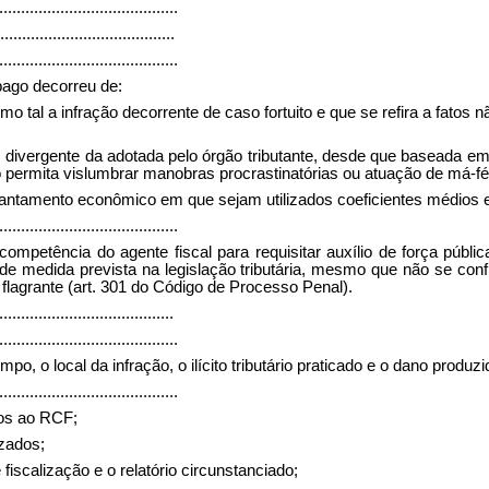
.........................................
........................................
.........................................
 pago decorreu de:
o tal a infração decorrente de caso fortuito e que se refira a fatos n
ária, divergente da adotada pelo órgão tributante, desde que basead
ão permita vislumbrar manobras procrastinatórias ou atuação de má-fé
levantamento econômico em que sejam utilizados coeficientes médios 
.........................................
a competência do agente fiscal para requisitar auxílio de força púb
e medida prevista na legislação tributária, mesmo que não se confi
 flagrante (art. 301 do Código de Processo Penal).
........................................
.........................................
po, o local da infração, o ilícito tributário praticado e o dano produ
.........................................
dos ao RCF;
izados;
 fiscalização e o relatório circunstanciado;