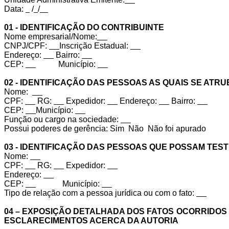
Data:
/
/
01 - IDENTIFICAÇÃO DO CONTRIBUINTE
Nome empresarial/Nome:
CNPJ/CPF:
Inscrição Estadual:
Endereço:
Bairro:
CEP:
Município:
02 - IDENTIFICAÇÃO DAS PESSOAS AS QUAIS SE ATRU
Nome:
CPF:
RG:
Expedidor:
Endereço:
Bairro:
CEP:
Município:
Função ou cargo na sociedade:
Possui poderes de gerência: Sim
Não
Não foi apurado
03 - IDENTIFICAÇÃO DAS PESSOAS QUE POSSAM TE
Nome:
CPF:
RG:
Expedidor:
Endereço:
CEP:
Município:
Tipo de relação com a pessoa jurídica ou com o fato:
04 – EXPOSIÇÃO DETALHADA DOS FATOS OCORRIDOS – 
ESCLARECIMENTOS ACERCA DA AUTORIA