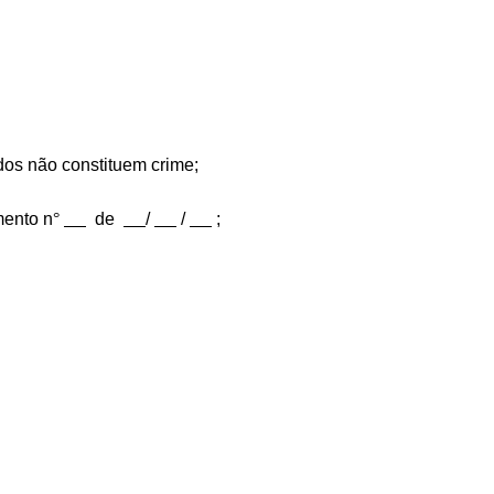
dos não constituem crime;
mento n
°
de
/
/
;