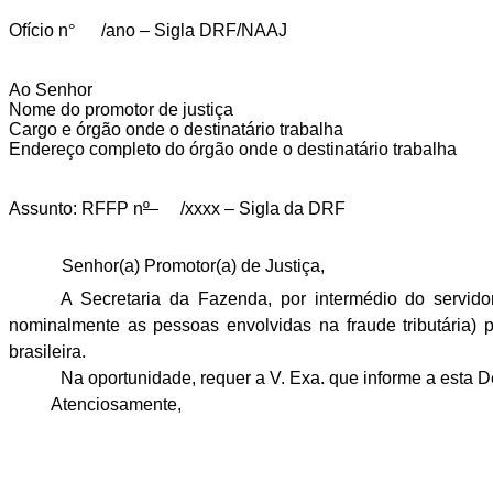
Ofício n
°
/
ano
–
Sigla DRF/NAAJ
Ao Senhor
Nome do promotor de justiça
Cargo e órgão onde o destinatário trabalha
Endereço completo do órgão onde o destinatário trabalha
Assunto: RFFP n
º
/xxxx –
Sigla da DRF
Senhor(a) Promotor(a) de Justiça,
A Secretaria da Fazenda, por intermédio do servid
nominalmente as pessoas envolvidas na fraude tributária)
p
brasileira.
Na oportunidade, requer a V. Exa. que informe a esta 
Atenciosamente,