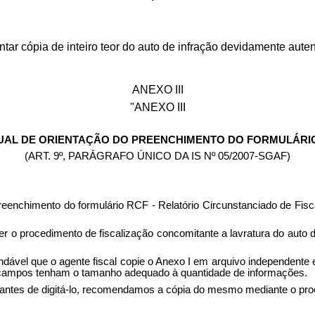
tar cópia de inteiro teor do auto de infração devidamente auten
ANEXO III
"ANEXO III
AL DE ORIENTAÇÃO DO PREENCHIMENTO DO FORMULÁRI
(ART. 9º, PARÁGRAFO ÚNICO DA IS Nº 05/2007-SGAF)
o preenchimento do formulário RCF - Relatório Circunstanciado de F
er o procedimento de fiscalização concomitante a lavratura do auto 
dável que o agente fiscal copie o Anexo I em arquivo independente e
 campos tenham o tamanho adequado à quantidade de informações.
tes de digitá-lo, recomendamos a cópia do mesmo mediante o proc