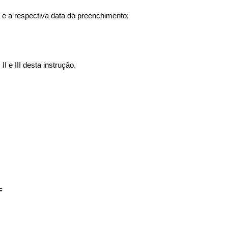
e e a respectiva data do preenchimento;
 e III desta instrução.
F