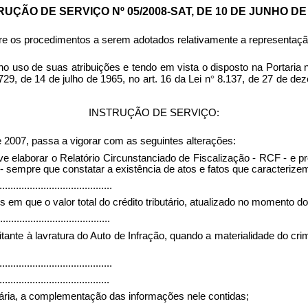
RUÇÃO DE SERVIÇO Nº 05/2008-SAT, DE 10 DE JUNHO DE 
re os procedimentos a serem adotados relativamente a representação 
uas atribuições e tendo em vista o disposto na Portaria n.º 2
729, de 14 de julho de 1965, no art. 16 da Lei n
°
8.137, de 27 de deze
INSTRUÇÃO DE SERVIÇO:
e 2007, passa a vigorar com as seguintes alterações:
eve elaborar o Relatório Circunstanciado de Fiscalização - RCF - e 
 sempre que constatar a existência de atos e fatos que caracterize
.........................................
em que o valor total do crédito tributário, atualizado no momento do l
........................................
ante à lavratura do Auto de Infração, quando a materialidade do cri
.........................................
........................................
sária, a complementação das informações nele contidas;