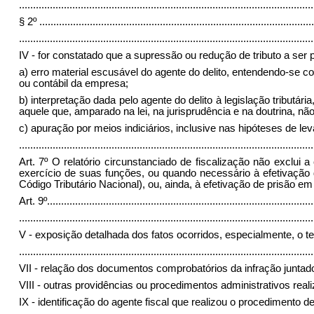
.........................................................................................................
§ 2º
..................................................................................................
.........................................................................................................
IV - for constatado que a supressão ou redução de tributo a ser
a) erro material escusável do agente do delito, entendendo-se com
ou contábil da empresa;
b) interpretação dada pelo agente do delito à legislação tribut
aquele que, amparado na lei, na jurisprudência e na doutrina, n
c) apuração por meios indiciários, inclusive nas hipóteses de 
.........................................................................................................
Art. 7º O relatório circunstanciado de fiscalização não exclui 
exercício de suas funções, ou quando necessário à efetivação d
Código Tributário Nacional), ou, ainda, à efetivação de prisão em
Art. 9º
...............................................................................................
.........................................................................................................
V - exposição detalhada dos fatos ocorridos, especialmente, o tem
.........................................................................................................
VII - relação dos documentos comprobatórios da infração junta
VIII - outras providências ou procedimentos administrativos real
IX - identificação do agente fiscal que realizou o procedimento de