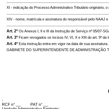
.........................................................................................................
XI - indicação do Processo Administrativo Tributário originário,
.........................................................................................................
XIV - nome, matrícula e assinatura do responsável pelo NAAJ e 
........................................................................................................
Art. 2º
Os Anexos I, II e III da Instrução de Serviço nº 05/07-S
Art. 3º
Ficam revogados os incisos IV, VI, X e XIII do art. 9º da
Art. 4º
Esta instrução entra em vigor na data de sua assinatura.
GABINETE DO SUPERINTENDENTE DE ADMINISTRAÇÃO TRIBUTÁ
RCF n
°
PAT n
°
Unidade Administrativa Emitente: