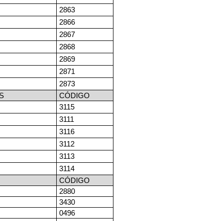
2863
2866
2867
2868
2869
2871
2873
S
CÓDIGO
3115
3111
3116
3112
3113
3114
CÓDIGO
2880
3430
0496