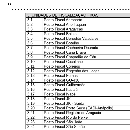
“
........................................
3. UNIDADES DE FISCALIZAÇÃO FIXAS
3.1.
Posto Fiscal Aeroporto
3.2.
Posto Fiscal Alto Taquari
3.3.
Posto Fiscal Aragarças
3.4.
Posto Fiscal Baliza
3.5.
Posto Fiscal Benedito Valadares
3.6.
Posto Fiscal Botelho
3.7.
Posto Fiscal Cachoeira Dourada
3.8.
Posto Fiscal Cana Brava
3.9.
Posto Fiscal Chapadão do Céu
3.10.
Posto Fiscal Cocalinho
3.11.
Posto Fiscal Correios
3.12.
Posto Fiscal Engenho das Lages
3.13.
Posto Fiscal Furnas
3.14.
Posto Fiscal GO-436
3.15.
Posto Fiscal Guilhermão
3.16
Posto Fiscal Itacaiú
3.17.
Posto Fiscal Ivapé
3.18.
Posto Fiscal JK
3.19
Posto Fiscal JK - Saída
3.20.
Posto Fiscal Porto Seco (EADI-Anápolis)
3.21.
Posto Fiscal Registro do Araguaia
3.22.
Posto Fiscal Rio do Peixe
3.23.
Posto Fiscal São João
3.24.
Posto Fiscal São Simão