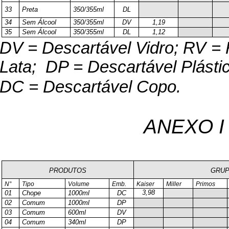
33
Preta
350/355ml
DL
34
Sem Álcool
350/355ml
DV
1,19
35
Sem Álcool
350/355ml
DL
1,12
DV = Descartável Vidro; RV = 
Lata;
DP = Descartável Plástic
DC = Descartável Copo.
ANEXO I 
PRODUTOS
GRUP
N°
Tipo
Volume
Emb.
Kaiser
Miller
Primos
3,98
01
Chope
1000ml
DC
02
Comum
1000ml
DP
03
Comum
600ml
DV
04
Comum
340ml
DP