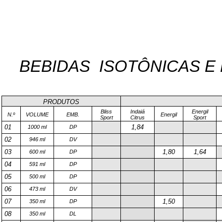
BEBIDAS
ISOTÔNICAS E
PRODUTOS
Bliss
Indaiá
Energil
N.º
VOLUME
EMB.
Energil
Sport
Citrus
Sport
01
1,84
1000 ml
DP
02
946 ml
DV
03
1,80
1,64
600 ml
DP
04
591 ml
DP
05
500 ml
DP
06
473 ml
DV
07
1,50
350 ml
DP
08
350 ml
DL