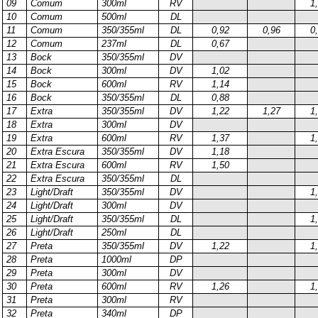
09
Comum
300ml
RV
1
10
Comum
500ml
DL
11
Comum
350/355ml
DL
0,92
0,96
0
12
Comum
237ml
DL
0,67
13
Bock
350/355ml
DV
14
Bock
300ml
DV
1,02
15
Bock
600ml
RV
1,14
16
Bock
350/355ml
DL
0,88
17
Extra
350/355ml
DV
1,22
1,27
1
18
Extra
300ml
DV
19
Extra
600ml
RV
1,37
1
20
Extra Escura
350/355ml
DV
1,18
21
Extra Escura
600ml
RV
1,50
22
Extra Escura
350/355ml
DL
23
Light/Draft
350/355ml
DV
1
24
Light/Draft
300ml
DV
25
Light/Draft
350/355ml
DL
1
26
Light/Draft
250ml
DL
27
Preta
350/355ml
DV
1,22
1
28
Preta
1000ml
DP
29
Preta
300ml
DV
30
Preta
600ml
RV
1,26
1
31
Preta
300ml
RV
32
Preta
340ml
DP