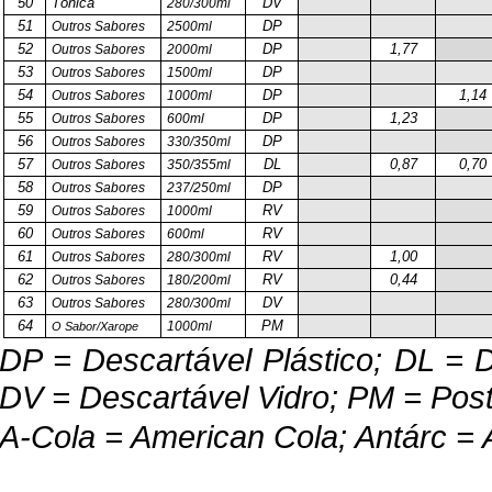
50
Tônica
DV
280/300ml
51
DP
Outros Sabores
2500ml
52
DP
1,77
Outros Sabores
2000ml
53
DP
Outros Sabores
1500ml
54
DP
1,14
Outros Sabores
1000ml
55
DP
1,23
Outros Sabores
600ml
56
DP
Outros Sabores
330/350ml
57
DL
0,87
0,70
Outros Sabores
350/355ml
58
DP
Outros Sabores
237/250ml
59
RV
Outros Sabores
1000ml
60
RV
Outros Sabores
600ml
61
RV
1,00
Outros Sabores
280/300ml
62
RV
0,44
Outros Sabores
180/200ml
63
DV
Outros Sabores
280/300ml
64
PM
1000ml
O Sabor/Xarope
DP = Descartável Plástico; DL = D
DV = Descartável Vidro; PM = Post
A-Cola = American Cola; Antárc = 