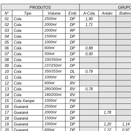
PRODUTOS
GRUPO
N°
Tipo
Volume
Emb
A-Cola
Antárc
Brahm
01
Cola
2500ml
DP
1,90
02
Cola
2000ml
DP
1,71
03
Cola
2000ml
RP
04
Cola
1500ml
DP
05
Cola
1000ml
DP
06
Cola
600ml
DP
0,88
07
Cola
500ml
DP
0,90
08
Cola
330/350ml
DP
09
Cola
237/250ml
DP
10
Cola
350/355ml
DL
0,79
11
Cola
1000ml
RV
12
Cola
600ml
RV
13
Cola
280/300ml
RV
0,78
14
Cola
180/200ml
RV
15
Cola Xarope
1000ml
PM
16
Guaraná
2500ml
DP
17
Guaraná
2000ml
DP
1,78
18
Guaraná
1500ml
DP
19
Guaraná
1000ml
DP
1,20
1,14
20
Guaraná
600ml
DP
1,22
0,97