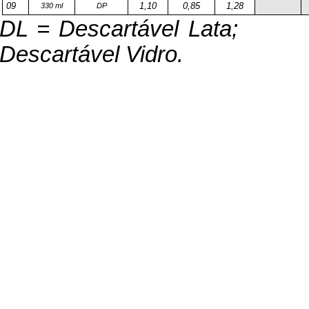
09
1,10
0,85
1,28
330 ml
DP
DL = Descartável Lata;
Descartável Vidro.