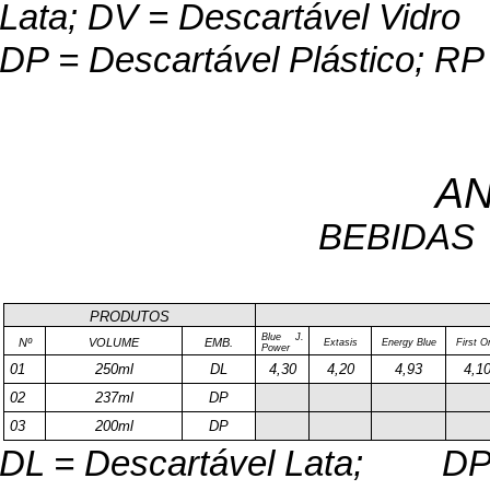
Lata; DV = Descartável Vidro
DP = Descartável Plástico; RP 
AN
BEBIDAS
PRODUTOS
Blue J.
Nº
VOLUME
EMB.
Extasis
Energy Blue
First O
Power
01
250ml
DL
4,30
4,20
4,93
4,1
02
237ml
DP
03
200ml
DP
DL = Descartável Lata;
DP