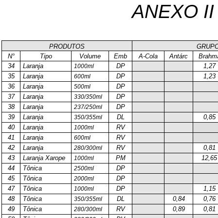
ANEXO II 
PRODUTOS
GRUPO
N°
Tipo
Volume
Emb
A-Cola
Antárc
Brahm
34
Laranja
DP
1,27
1000ml
35
Laranja
DP
1,23
600ml
36
Laranja
DP
500ml
37
Laranja
DP
330/350ml
38
Laranja
DP
237/250ml
39
Laranja
DL
0,85
350/355ml
40
Laranja
RV
1000ml
41
Laranja
RV
600ml
42
Laranja
RV
0,81
280/300ml
43
Laranja Xarope
PM
12,65
1000ml
44
Tônica
DP
2500ml
45
Tônica
DP
2000ml
47
Tônica
DP
1,15
1000ml
48
Tônica
DL
0,84
0,76
350/355ml
49
Tônica
RV
0,89
0,81
280/300ml