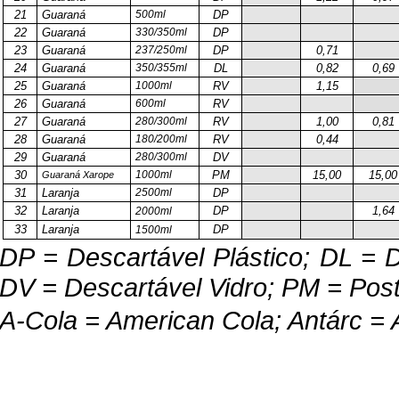
21
Guaraná
500ml
DP
22
Guaraná
330/350ml
DP
23
Guaraná
237/250ml
DP
0,71
24
Guaraná
350/355ml
DL
0,82
0,69
25
Guaraná
1000ml
RV
1,15
26
Guaraná
600ml
RV
27
Guaraná
280/300ml
RV
1,00
0,81
28
Guaraná
180/200ml
RV
0,44
29
Guaraná
280/300ml
DV
30
1000ml
PM
15,00
15,00
Guaraná Xarope
31
Laranja
2500ml
DP
32
Laranja
DP
1,64
2000ml
33
Laranja
DP
1500ml
DP = Descartável Plástico; DL = D
DV = Descartável Vidro; PM = Post
A-Cola = American Cola; Antárc = 