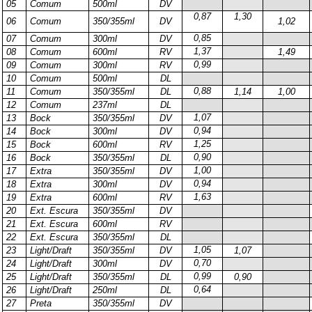
05
Comum
500ml
DV
0,87
1,30
06
Comum
350/355ml
DV
1,02
0,85
07
Comum
300ml
DV
1,37
08
Comum
600ml
RV
1,49
0,99
09
Comum
300ml
RV
10
Comum
500ml
DL
0,88
11
Comum
350/355ml
DL
1,14
1,00
12
Comum
237ml
DL
1,07
13
Bock
350/355ml
DV
0,94
14
Bock
300ml
DV
1,25
15
Bock
600ml
RV
0,90
16
Bock
350/355ml
DL
1,00
17
Extra
350/355ml
DV
0,94
18
Extra
300ml
DV
1,63
19
Extra
600ml
RV
20
Ext. Escura
350/355ml
DV
21
Ext. Escura
600ml
RV
22
Ext. Escura
350/355ml
DL
1,05
23
Light/Draft
350/355ml
DV
1,07
0,70
24
Light/Draft
300ml
DV
0,99
25
Light/Draft
350/355ml
DL
0,90
0,64
26
Light/Draft
250ml
DL
27
Preta
350/355ml
DV