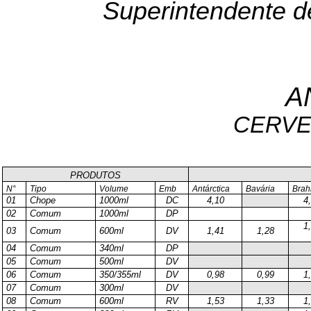
Superintendente d
A
CERVE
PRODUTOS
N°
Tipo
Volume
Emb
Antárctica
Bavária
Bra
01
Chope
1000ml
DC
4,10
4
02
Comum
1000ml
DP
1
03
Comum
600ml
DV
1,41
1,28
04
Comum
340ml
DP
05
Comum
500ml
DV
06
Comum
350/355ml
DV
0,98
0,99
1
07
Comum
300ml
DV
08
Comum
600ml
RV
1,53
1,33
1