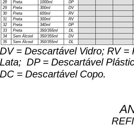
28
Preta
1000ml
DP
29
Preta
300ml
DV
30
Preta
600ml
RV
31
Preta
300ml
RV
32
Preta
340ml
DP
33
Preta
350/355ml
DL
34
Sem Álcool
350/355ml
DV
35
Sem Álcool
350/355ml
DL
DV = Descartável Vidro; RV = 
Lata;
DP = Descartável Plástic
DC = Descartável Copo.
A
REF