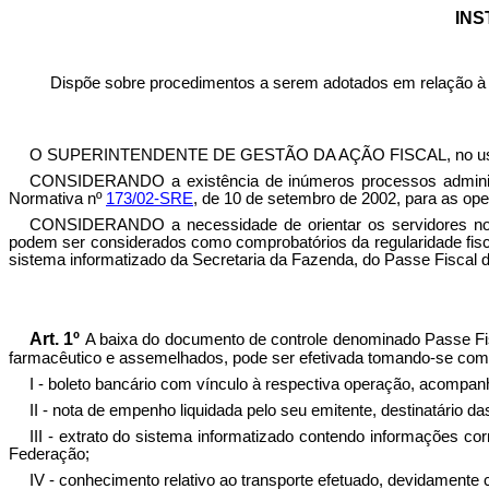
INS
Dispõe sobre procedimentos a serem adotados em relação à 
O SUPERINTENDENTE DE GESTÃO DA AÇÃO FISCAL, no uso de suas
CONSIDERANDO a existência de inúmeros processos administra
Normativa nº
173/02-SRE
, de 10 de setembro de 2002, para as o
CONSIDERANDO a necessidade de orientar os servidores no 
podem ser considerados como comprobatórios da regularidade fiscal
sistema informatizado da Secretaria da Fazenda, do Passe Fiscal 
Art. 1º
A baixa do documento de controle denominado Passe Fis
farmacêutico e assemelhados, pode ser efetivada tomando-se como 
I - boleto bancário com vínculo à respectiva operação, acompan
II - nota de empenho liquidada pelo seu emitente, destinatário d
III - extrato do sistema informatizado contendo informações c
Federação;
IV - conhecimento relativo ao transporte efetuado, devidamente 