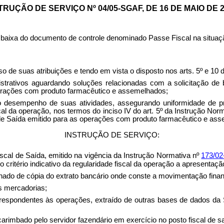
TRUÇÃO DE SERVIÇO Nº 04/05-SGAF, DE
16 DE MAIO DE 2
baixa do documento de controle denominado Passe Fiscal na situaçã
 atribuições e tendo em vista o disposto nos arts. 5º e 10 da I
tivos aguardando soluções relacionadas com a solicitação de ba
perações com produto farmacêutico e assemelhados;
desempenho de suas atividades, assegurando uniformidade de pr
 da operação, nos termos do inciso IV do art. 5º da Instrução Norm
de Saída emitido para as operações com produto farmacêutico e asse
INSTRUÇÃO DE SERVIÇO:
cal de Saída, emitido na vigência da Instrução Normativa nº
173/0
critério indicativo da regularidade fiscal da operação a apresentaç
hado de cópia do extrato bancário onde conste a movimentação finan
as mercadorias;
orrespondentes às operações, extraído de outras bases de dados da
carimbado pelo servidor fazendário em exercício no posto fiscal de s