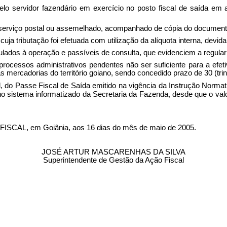
o servidor fazendário em exercício no posto fiscal de saída em 
e serviço postal ou assemelhado, acompanhado de cópia do document
cuja tributação foi efetuada com utilização da alíquota interna, devid
nculados à operação e passíveis de consulta, que evidenciem a regular
ocessos administrativos pendentes não ser suficiente para a efeti
mercadorias do território goiano, sendo concedido prazo de 30 (trinta
ial, do Passe Fiscal de Saída emitido na vigência da Instrução Norma
sistema informatizado da Secretaria da Fazenda, desde que o valor t
, em Goiânia, aos 16 dias do mês de maio de 2005.
JOSÉ ARTUR MASCARENHAS DA SILVA
Superintendente de Gestão da Ação Fiscal