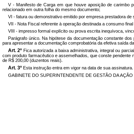
V - Manifesto de Carga em que houve aposição de carimbo pel
relacionado em outra folha do mesmo documento;
VI - fatura ou demonstrativo emitido por empresa prestadora d
VII - Nota Fiscal referente à operação destinada a consumo final 
VIII - impresso formal explícito ou prova escrita inequívoca, vi
Parágrafo único. Na hipótese da documentação constante dos pr
para apresentar a documentação comprobatória da efetiva saída das 
Art. 2º
Fica autorizada a baixa administrativa, integral ou parc
com produto farmacêutico e assemelhados, que conste pendente no 
de R$ 200,00 (duzentos reais).
Art. 3º
Esta instrução entra em vigor na data de sua assinatura.
GABINETE DO SUPERINTENDENTE DE GESTÃO DA AÇÃO FISCAL