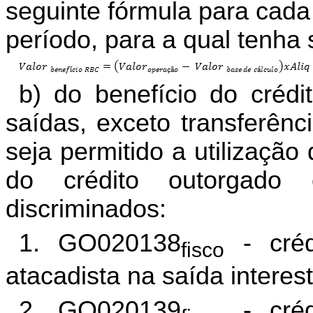
seguinte fórmula para cada
período, para a qual tenha s
b) do benefício do crédi
saídas, exceto transferênc
seja permitido a utilização
do crédito outorgado 
discriminados:
1. GO020138
- créd
fisco
atacadista na saída
interes
2.
GO020139
- créd