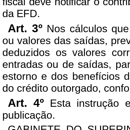
fiscal deve notificar o contr
da EFD.
Art. 3º
Nos cálculos que
ou valores das saídas, pre
deduzidos os valores cor
entradas ou de saídas, par
estorno e dos benefícios 
do crédito outorgado, conf
Art. 4º
Esta instrução 
publicação.
GABINETE DO SUPERI