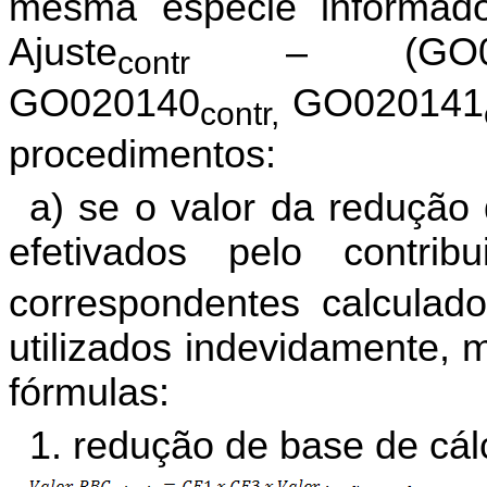
mesma espécie informado
Ajuste
– (GO02
contr
GO020140
GO020141
contr,
procedimentos:
a)
se
o valor da redução 
efetivados pelo contribu
correspondentes calculado
utilizados indevidamente, 
fórmulas:
1.
redução
de base de cálc