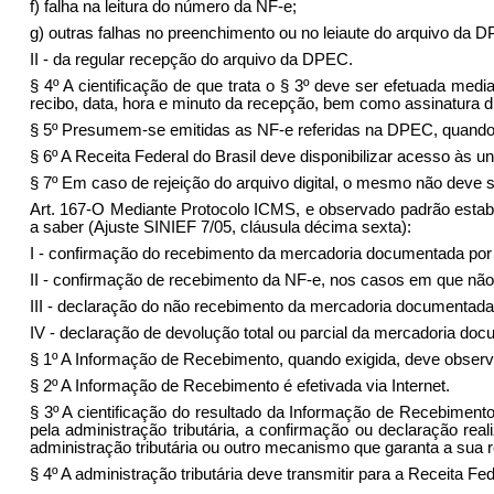
f) falha na leitura do número da NF-e;
g) outras falhas no preenchimento ou no leiaute do arquivo da 
II - da regular recepção do arquivo da DPEC.
§ 4º A cientificação de que trata o § 3º deve ser efetuada medi
recibo, data, hora e minuto da recepção, bem como assinatura dig
§ 5º Presumem-se emitidas as NF-e referidas na DPEC, quando d
§ 6º A Receita Federal do Brasil deve disponibilizar acesso à
§ 7º Em caso de rejeição do arquivo digital, o mesmo não deve s
Art. 167-O Mediante Protocolo ICMS, e observado padrão estab
a saber (Ajuste SINIEF 7/05, cláusula décima sexta):
I - confirmação do recebimento da mercadoria documentada por
II - confirmação de recebimento da NF-e, nos casos em que nã
III - declaração do não recebimento da mercadoria documentada
IV - declaração de devolução total ou parcial da mercadoria do
§ 1º A Informação de Recebimento, quando exigida, deve obse
§ 2º A Informação de Recebimento é efetivada via Internet.
§ 3º A cientificação do resultado da Informação de Recebiment
pela administração tributária, a confirmação ou declaração rea
administração tributária ou outro mecanismo que garanta a sua 
§ 4º A administração tributária deve transmitir para a Receita 