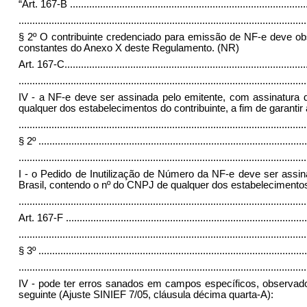
“Art. 167-B
......................................................................................
.........................................................................................................
§ 2º O contribuinte credenciado para emissão de NF-e deve ob
constantes do Anexo X deste Regulamento. (NR)
Art. 167-C
........................................................................................
.........................................................................................................
IV - a NF-e deve ser assinada pelo emitente, com assinatura di
qualquer dos estabelecimentos do contribuinte, a fim de garantir 
.........................................................................................................
§ 2º
..................................................................................................
.........................................................................................................
I - o Pedido de Inutilização de Número da NF-e deve ser assinad
Brasil, contendo o nº do CNPJ de qualquer dos estabelecimentos d
........................................................................................................
Art. 167-F
........................................................................................
.........................................................................................................
§ 3º
..................................................................................................
.........................................................................................................
IV - pode ter erros sanados em campos específicos, observado
seguinte (Ajuste SINIEF 7/05, cláusula décima quarta-A):