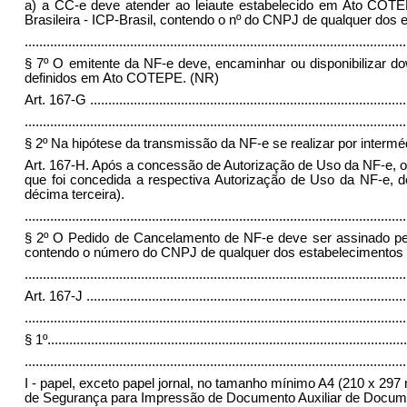
a) a CC-e deve atender ao leiaute estabelecido em Ato COTEPE
Brasileira - ICP-Brasil, contendo o nº do CNPJ de qualquer dos es
.........................................................................................................
§ 7º O emitente da NF-e deve, encaminhar ou disponibilizar dow
definidos em Ato COTEPE. (NR)
Art. 167-G
.......................................................................................
.........................................................................................................
§ 2º Na hipótese da transmissão da NF-e se realizar por interméd
Art. 167-H. Após a concessão de Autorização de Uso da NF-e, 
que foi concedida a respectiva Autorização de Uso da NF-e, 
décima terceira).
.........................................................................................................
§ 2º O Pedido de Cancelamento de NF-e deve ser assinado pelo e
contendo o número do CNPJ de qualquer dos estabelecimentos do c
........................................................................................................
Art. 167-J
........................................................................................
.........................................................................................................
§ 1º
...................................................................................................
.........................................................................................................
I - papel, exceto papel jornal, no tamanho mínimo A4 (210 x 297
de Segurança para Impressão de Documento Auxiliar de Documen