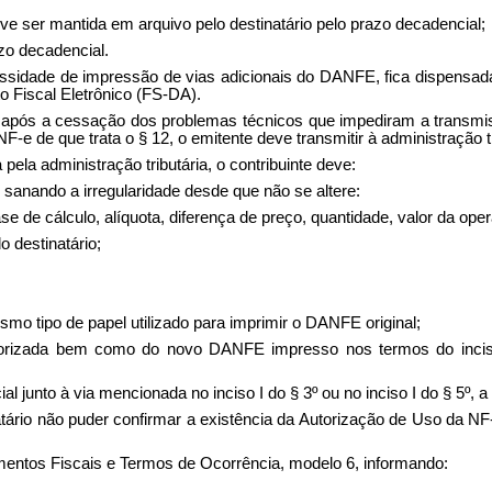
ve ser mantida em arquivo pelo destinatário pelo prazo decadencial;
azo decadencial.
ecessidade de impressão de vias adicionais do DANFE, fica dispensa
 Fiscal Eletrônico (FS-DA).
nte após a cessação dos problemas técnicos que impediram a transmi
-e de que trata o § 12, o emitente deve transmitir à administração t
 pela administração tributária, o contribuinte deve:
sanando a irregularidade desde que não se altere:
e de cálculo, alíquota, diferença de preço, quantidade, valor da ope
 destinatário;
mo tipo de papel utilizado para imprimir o DANFE original;
 autorizada bem como do novo DANFE impresso nos termos do incis
l junto à via mencionada no inciso I do § 3º ou no inciso I do § 5º, 
inatário não puder confirmar a existência da Autorização de Uso da 
cumentos Fiscais e Termos de Ocorrência, modelo 6, informando: