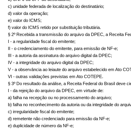
c) unidade federada de localização do destinatário;
d) valor da operação;
e) valor do ICMS;
f) valor do ICMS retido por substituição tributária.
§ 2º Recebida a transmissão do arquivo da DPEC, a Receita Fede
I - a regularidade fiscal do emitente;
II - o credenciamento do emitente, para emissão de NF-e;
III - a autoria da assinatura do arquivo digital da DPEC;
IV - a integridade do arquivo digital da DPEC;
V - a observância ao leiaute do arquivo estabelecido em Ato C
VI - outras validações previstas em Ato COTEPE.
§ 3º Do resultado da análise, a Receita Federal do Brasil deve cie
I - da rejeição do arquivo da DPEC, em virtude de:
a) falha na recepção ou no processamento do arquivo;
b) falha no reconhecimento da autoria ou da integridade do arquivo
c) irregularidade fiscal do emitente;
d) remetente não credenciado para emissão da NF-e;
e) duplicidade de número da NF-e;