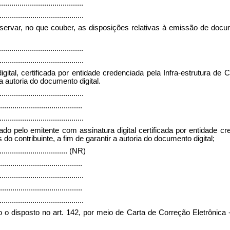
.........................................
.........................................
servar, no que couber, as disposições relativas à emissão de docu
.........................................
.........................................
gital, certificada por entidade credenciada pela Infra-estrutura de
a autoria do documento digital.
.........................................
........................................
.........................................
o pelo emitente com assinatura digital certificada por entidade cre
o contribuinte, a fim de garantir a autoria do documento digital;
..................................
(NR)
........................................
.........................................
........................................
.........................................
 o disposto no art. 142, por meio de Carta de Correção Eletrônica