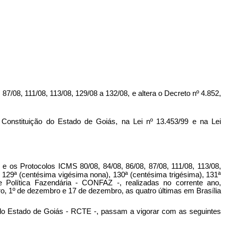
7/08, 111/08, 113/08, 129/08 a 132/08, e altera o Decreto nº 4.852,
stituição do Estado de Goiás, na Lei nº 13.453/99 e na Lei
e os Protocolos ICMS 80/08, 84/08, 86/08, 87/08, 111/08, 113/08,
 129ª (centésima vigésima nona), 130ª (centésima trigésima), 131ª
e Política Fazendária - CONFAZ -, realizadas no corrente ano,
o, 1º de dezembro e 17 de dezembro, as quatro últimas em Brasília
 do Estado de Goiás - RCTE -, passam a vigorar com as seguintes