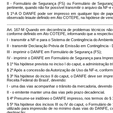
II - Formulário de Segurança (FS) ou Formulário de Seguranç
pertinente, quando não for possível transmitir o arquivo da NF-
§ 1º-A O DANFE pode ser impresso em qualquer tipo de papel
observado leiaute definido em Ato COTEPE, na hipótese de vend
........................................................................................................
Art. 167-M Quando em decorrência de problemas técnicos não fo
conforme definido em Ato COTEPE, informando que a respectiva N
I - transmitir a NF-e para o Sistema de Contingência do Ambient
II - transmitir Declaração Prévia de Emissão em Contingência - 
III - imprimir o DANFE em Formulário de Segurança (FS);
IV - imprimir o DANFE em Formulário de Segurança para Impres
§ 1º Na hipótese prevista no inciso I do caput, a administração tr
§ 2º Após a concessão da Autorização de Uso da NF-e, conforme 
§ 3º Na hipótese do inciso II do caput, o DANFE deve ser im
Receita Federal do Brasil’, devendo:
I - uma das vias acompanhar o trânsito da mercadoria, devendo o
II - o emitente manter uma das vias pelo prazo decadencial.
§ 4º Presume-se inidôneo o DANFE impresso, nos termos do § 3º
§ 5º Na hipótese dos incisos III ou IV do caput, o Formulário
utilizado para impressão de no mínimo duas vias do DANFE, c
destinação: