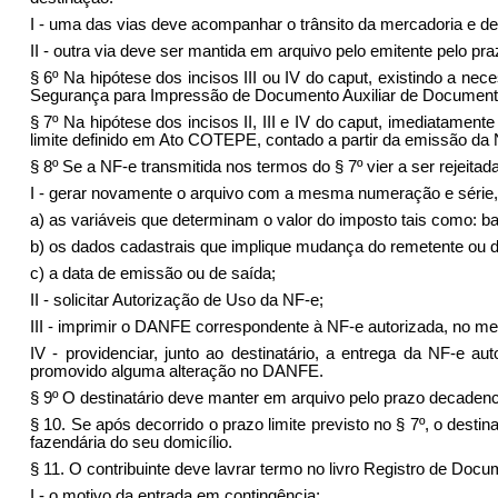
I - uma das vias deve acompanhar o trânsito da mercadoria e de
II - outra via deve ser mantida em arquivo pelo emitente pelo pr
§ 6º Na hipótese dos incisos III ou IV do caput, existindo a n
Segurança para Impressão de Documento Auxiliar de Documento
§ 7º Na hipótese dos incisos II, III e IV do caput, imediatame
limite definido em Ato COTEPE, contado a partir da emissão da NF
§ 8º Se a NF-e transmitida nos termos do § 7º vier a ser rejeitada
I - gerar novamente o arquivo com a mesma numeração e série, 
a) as variáveis que determinam o valor do imposto tais como: bas
b) os dados cadastrais que implique mudança do remetente ou do
c) a data de emissão ou de saída;
II - solicitar Autorização de Uso da NF-e;
III - imprimir o DANFE correspondente à NF-e autorizada, no mes
IV - providenciar, junto ao destinatário, a entrega da NF-e
promovido alguma alteração no DANFE.
§ 9º O destinatário deve manter em arquivo pelo prazo decadencia
§ 10. Se após decorrido o prazo limite previsto no § 7º, o dest
fazendária do seu domicílio.
§ 11. O contribuinte deve lavrar termo no livro Registro de Do
I - o motivo da entrada em contingência;