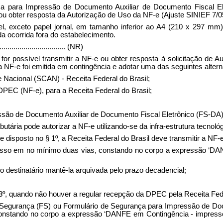
a para Impressão de Documento Auxiliar de Documento Fiscal Elet
e ou obter resposta da Autorização de Uso da NF-e (Ajuste SINIEF 7/0
, exceto papel jornal, em tamanho inferior ao A4 (210 x 297 mm
a ocorrida fora do estabelecimento.
..................................
(NR)
r possível transmitir a NF-e ou obter resposta à solicitação de Au
F-e foi emitida em contingência e adotar uma das seguintes alternat
e Nacional (SCAN) - Receita Federal do Brasil;
DPEC (NF-e), para a Receita Federal do Brasil;
são de Documento Auxiliar de Documento Fiscal Eletrônico (FS-DA)
ibutária pode autorizar a NF-e utilizando-se da infra-estrutura tecnol
disposto no § 1º, a Receita Federal do Brasil deve transmitir a NF-
presso em no mínimo duas vias, constando no corpo a expressão ‘D
 destinatário mantê-la arquivada pelo prazo decadencial;
, quando não houver a regular recepção da DPEC pela Receita Fede
 de Segurança (FS) ou Formulário de Segurança para Impressão de D
onstando no corpo a expressão ‘DANFE em Contingência - impresso 