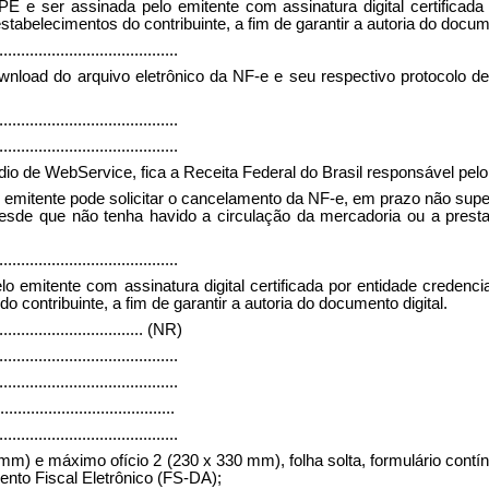
 e ser assinada pelo emitente com assinatura digital certificada 
tabelecimentos do contribuinte, a fim de garantir a autoria do docume
.........................................
nload do arquivo eletrônico da NF-e e seu respectivo protocolo de 
.........................................
.........................................
io de WebService, fica a Receita Federal do Brasil responsável pelo 
o emitente pode solicitar o cancelamento da NF-e, em prazo não s
desde que não tenha havido a circulação da mercadoria ou a prest
.........................................
mitente com assinatura digital certificada por entidade credenciad
ontribuinte, a fim de garantir a autoria do documento digital.
..................................
(NR)
.........................................
.........................................
........................................
.........................................
 mm) e máximo ofício 2 (230 x 330 mm), folha solta, formulário contí
to Fiscal Eletrônico (FS-DA);