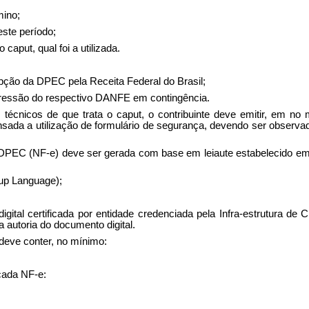
mino;
este período;
o caput, qual foi a utilizada.
cepção da DPEC pela Receita Federal do Brasil;
impressão do respectivo DANFE em contingência.
 técnicos de que trata o caput, o contribuinte deve emitir, em n
ada a utilização de formulário de segurança, devendo ser observad
 DPEC (NF-e) deve ser gerada com base em leiaute estabelecido em
kup Language);
gital certificada por entidade credenciada pela Infra-estrutura de
a autoria do documento digital.
deve conter, no mínimo:
cada NF-e: