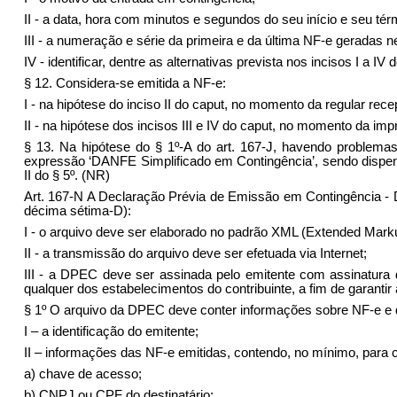
II - a data, hora com minutos e segundos do seu início e seu tér
III - a numeração e série da primeira e da última NF-e geradas n
IV - identificar, dentre as alternativas prevista nos incisos I a IV d
§ 12. Considera-se emitida a NF-e:
I - na hipótese do inciso II do caput, no momento da regular re
II - na hipótese dos incisos III e IV do caput, no momento da 
§ 13. Na hipótese do § 1º-A do art. 167-J, havendo problemas
expressão ‘DANFE Simplificado em Contingência’, sendo dispens
II do § 5º. (NR)
Art. 167-N A Declaração Prévia de Emissão em Contingência -
décima sétima-D):
I - o arquivo deve ser elaborado no padrão XML (Extended Mar
II - a transmissão do arquivo deve ser efetuada via Internet;
III - a DPEC deve ser assinada pelo emitente com assinatura di
qualquer dos estabelecimentos do contribuinte, a fim de garantir 
§ 1º O arquivo da DPEC deve conter informações sobre NF-e e 
I – a identificação do emitente;
II – informações das NF-e emitidas, contendo, no mínimo, para 
a) chave de acesso;
b) CNPJ ou CPF do destinatário;