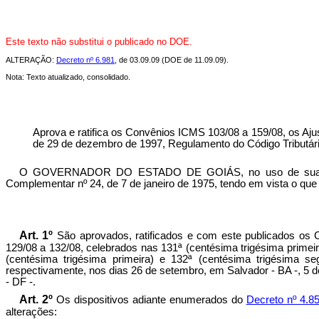
Este texto não substitui o publicado no DOE.
ALTERAÇÃO:
Decreto nº 6.981
, de 03.09.09 (DOE de 11.09.09).
Nota: Texto atualizado, consolidado.
Aprova e ratifica os Convênios ICMS 103/08 a 159/08, os Ajus
de 29 de dezembro de 1997, Regulamento do Código Tributár
O GOVERNADOR DO ESTADO DE GOIÁS, no uso de suas atribui
Complementar nº 24, de 7 de janeiro de 1975, tendo em vista o q
Art. 1º
São aprovados, ratificados e com este publicados os 
129/08 a 132/08, celebrados nas 131ª (centésima trigésima primei
(centésima trigésima primeira) e 132ª (centésima trigésima s
respectivamente, nos dias 26 de setembro, em Salvador - BA -, 5 
- DF -.
Art. 2º
Os dispositivos adiante enumerados do
Decreto nº 4.8
alterações: