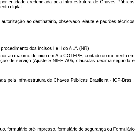
por entidade credenciada pela Infra-estrutura de Chaves Públicas
nto digital;
autorização ao destinatário, observado leiaute e padrões técnicos
procedimento dos incisos I e II do § 1º. (NR)
uperior ao máximo definido em Ato COTEPE, contado do momento em
ação de serviço (Ajuste SINIEF 7/05, cláusulas décima segunda e
a pela Infra-estrutura de Chaves Públicas Brasileira - ICP-Brasil,
nuo, formulário pré-impresso, formulário de segurança ou Formulário