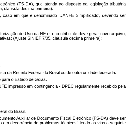
rônico (FS-DA), que atenda ao disposto na legislação tributária
5, cláusula décima primeira).
), caso em que é denominado ‘DANFE Simplificado’, devendo ser
torização de Uso da NF-e, o contribuinte deve gerar novo arquivo,
ivas: (Ajuste SINIEF 7/05, cláusula décima primeira):
.
ógica da Receita Federal do Brasil ou de outra unidade federada.
e para o Estado de Goiás.
ANFE impresso em contingência - DPEC regularmente recebido pela
ral do Brasil.
ocumento Auxiliar de Documento Fiscal Eletrônico (FS-DA) deve ser
em decorrência de problemas técnicos’, tendo as vias a seguinte