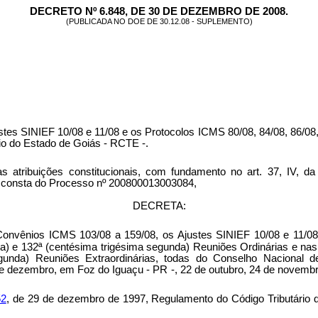
DECRETO Nº 6.848, DE 30 DE DEZEMBRO DE 2008.
(PUBLICADA NO DOE DE 30.12.08 - SUPLEMENTO)
tes SINIEF 10/08 e 11/08 e os Protocolos ICMS 80/08, 84/08, 86/08, 8
io do Estado de Goiás - RCTE -.
ções constitucionais, com fundamento no art. 37, IV, da Con
ue consta do Processo nº 200800013003084,
DECRETA:
Convênios ICMS 103/08 a 159/08, os Ajustes SINIEF 10/08 e 11/08 
ra) e 132ª (centésima trigésima segunda) Reuniões Ordinárias e nas
egunda) Reuniões Extraordinárias, todas do Conselho Nacional d
de dezembro, em Foz do Iguaçu - PR -, 22 de outubro, 24 de novembr
52
, de 29 de dezembro de 1997, Regulamento do Código Tributário