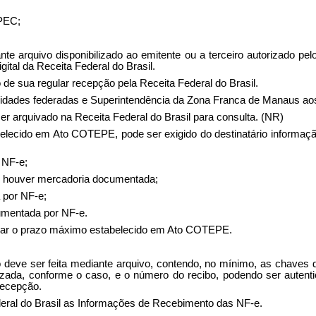
DPEC;
ante arquivo disponibilizado ao emitente ou a terceiro autorizado p
ital da Receita Federal do Brasil.
e sua regular recepção pela Receita Federal do Brasil.
s unidades federadas e Superintendência da Zona Franca de Manaus a
er arquivado na Receita Federal do Brasil para consulta. (NR)
elecido em Ato COTEPE, pode ser exigido do destinatário informaç
 NF-e;
o houver mercadoria documentada;
 por NF-e;
cumentada por NF-e.
rvar o prazo máximo estabelecido em Ato COTEPE.
o deve ser feita mediante arquivo, contendo, no mínimo, as chaves 
lizada, conforme o caso, e o número do recibo, podendo ser autentic
recepção.
Federal do Brasil as Informações de Recebimento das NF-e.