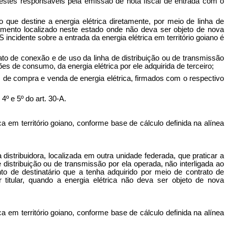
o estes responsáveis pela emissão de nota fiscal de entrada com o
 que destine a energia elétrica diretamente, por meio de linha de
ecimento localizado neste estado onde não deva ser objeto de nova
ncidente sobre a entrada da energia elétrica em território goiano é
rato de conexão e de uso da linha de distribuição ou de transmissão
s de consumo, da energia elétrica por ele adquirida de terceiro;
s de compra e venda de energia elétrica, firmados com o respectivo
4º e 5º do art. 30-A.
a em território goiano, conforme base de cálculo definida na alínea
a distribuidora, localizada em outra unidade federada, que praticar a
e distribuição ou de transmissão por ela operada, não interligada ao
to de destinatário que a tenha adquirido por meio de contrato de
titular, quando a energia elétrica não deva ser objeto de nova
a em território goiano, conforme base de cálculo definida na alínea