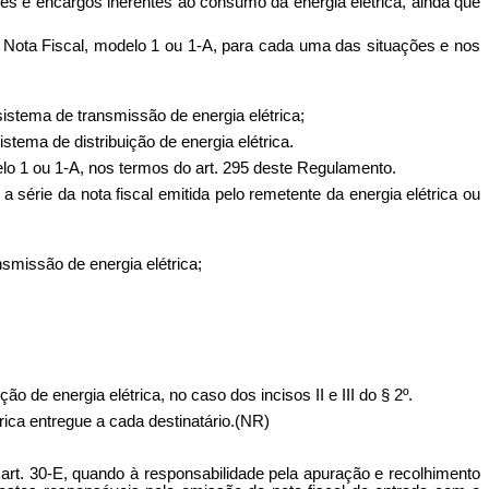
ores e encargos inerentes ao consumo da energia elétrica, ainda que
ir Nota Fiscal, modelo 1 ou 1-A, para cada uma das situações e nos
istema de transmissão de energia elétrica;
tema de distribuição de energia elétrica.
elo 1 ou 1-A, nos termos do art. 295 deste Regulamento.
 a série da nota fiscal emitida pelo remetente da energia elétrica ou
smissão de energia elétrica;
 de energia elétrica, no caso dos incisos II e III do § 2º.
trica entregue a cada destinatário.(NR)
 art. 30-E, quando à responsabilidade pela apuração e recolhimento