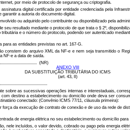
ternet, por meio de protocolo de segurança ou criptografia.
inatura digital certificada por entidade credenciada pela Infraestr
garantir a autoria do documento digital.
olvido ou adquirido pelo contribuinte ou disponibilizado pela adminis
 seu resultado mediante o protocolo de que trata o § 2º, disponibili
 tributária e o número do protocolo, podendo ser autenticado mediante
a para as entidades previstas no art. 167-G.
ão constem do arquivo XML da NF-e e nem seja transmitido o Regi
a NF-e a data de saída.
.................................
(NR)
ANEXO VIII
DA SUBSTITUIÇÃO TRIBUTÁRIA DO ICMS
(art. 43, II)
.........................................
ente sobre as sucessivas operações internas e interestaduais, corre
 com destino a estabelecimento ou domicílio onde deva ser consumi
tinatário conectado: (Convênio ICMS 77/11, cláusula primeira):
por força da execução de contrato de conexão e de uso da rede de dis
trada de energia elétrica no seu estabelecimento ou domicílio para
ão, nele incluídos, o valor devido, cobrado ou pago pela energia el