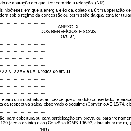
odo de apuração em que tiver ocorrido a retenção.
(NR)
 hipóteses em que a energia elétrica, objeto da última operação de qu
dora sob o regime da concessão ou permissão da qual esta for titular
.........................................
ANEXO IX
DOS BENEFÍCIOS FISCAIS
(art. 87)
........................................
.........................................
........................................
.........................................
, XXXIV, XXXV e LXIII, todos do art. 11;
.........................................
........................................
.........................................
 reparo ou industrialização, desde que o produto consertado, reparad
ta da respectiva saída, observado o seguinte (Convênio AE 15/74, clá
.........................................
ção, para cobertura ou para participação em prova, ou para treiname
 120 (cento e vinte) dias (Convênio ICMS 136/93, cláusula primeira, §
.................................
(NR)