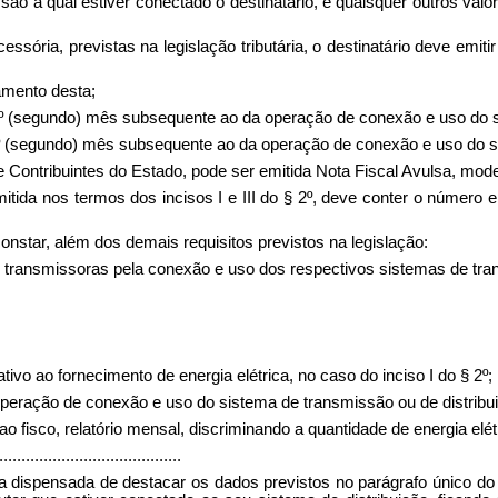
ssão à qual estiver conectado o destinatário, e quaisquer outros val
sória, previstas na legislação tributária, o destinatário deve emit
ramento desta;
 2º (segundo) mês subsequente ao da operação de conexão e uso do s
 2º (segundo) mês subsequente ao da operação de conexão e uso do sis
de Contribuintes do Estado, pode ser emitida Nota Fiscal Avulsa, mod
mitida nos termos dos incisos I e III do § 2º, deve conter o número e
constar, além dos demais requisitos previstos na legislação:
s transmissoras pela conexão e uso dos respectivos sistemas de tran
ivo ao fornecimento de energia elétrica, no caso do inciso I do § 2º;
peração de conexão e uso do sistema de transmissão ou de distribuição
r ao fisco, relatório mensal, discriminando a quantidade de energia elé
.........................................
fica dispensada de destacar os dados previstos no parágrafo único do