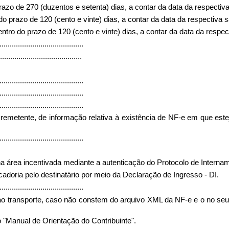
prazo de 270 (duzentos e setenta) dias, a contar da data da respectiva
do prazo de 120 (cento e vinte) dias, a contar da data da respectiva s
ntro do prazo de 120 (cento e vinte) dias, a contar da data da respec
.........................................
........................................
.........................................
.........................................
.........................................
 remetente, de informação relativa à existência de NF-e em que est
.........................................
a área incentivada mediante a autenticação do Protocolo de Interna
doria pelo destinatário por meio da Declaração de Ingresso - DI.
.........................................
 e ao transporte, caso não constem do arquivo XML da NF-e e o no 
 "Manual de Orientação do Contribuinte".