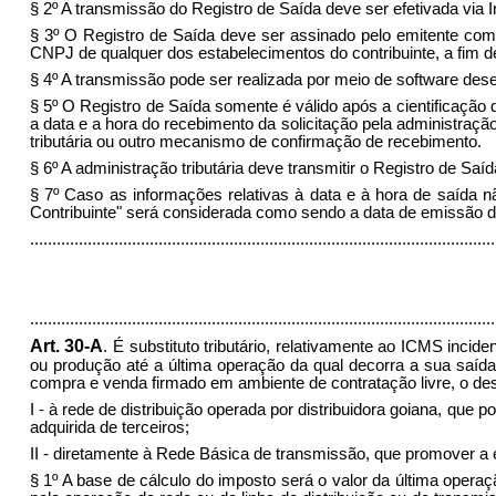
§ 2º
A transmissão do Registro de Saída deve ser efetivada via In
§ 3º
O Registro de Saída deve ser assinado pelo emitente com ass
CNPJ de qualquer dos estabelecimentos do contribuinte, a fim de 
§ 4º
A transmissão pode ser realizada por meio de software desenv
§ 5º
O Registro de Saída somente é válido após a cientificação de
a data e a hora do recebimento da solicitação pela administração
tributária ou outro mecanismo de confirmação de recebimento.
§ 6º
A administração tributária deve transmitir o Registro de Saíd
§ 7º
Caso as informações relativas à data e à hora de saída n
Contribuinte" será considerada como sendo a data de emissão d
........................................................................................................
.........................................................................................................
Art. 30-A
.
É substituto tributário, relativamente ao ICMS incid
ou produção até a última operação da qual decorra a sua saída
compra e venda firmado em ambiente de contratação livre, o des
I
- à rede de distribuição operada por distribuidora goiana, que 
adquirida de terceiros;
II
- diretamente à Rede Básica de transmissão, que promover a en
§ 1º
A base de cálculo do imposto será o valor da última operaç