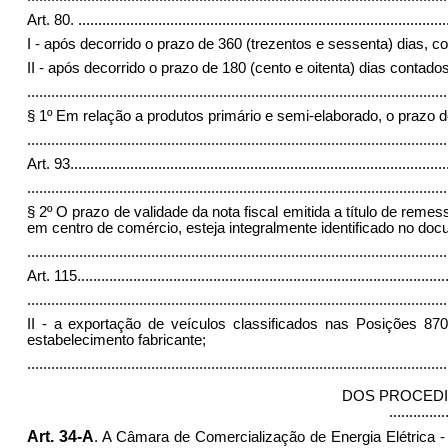
Art. 80.
............................................................................................
I - após decorrido o prazo de 360 (trezentos e sessenta) dias,
II - após decorrido o prazo de 180 (cento e oitenta) dias contad
.........................................................................................................
§ 1º Em relação a produtos primário e semi-elaborado, o prazo de q
.........................................................................................................
Art. 93
..............................................................................................
.........................................................................................................
§ 2º O prazo de validade da nota fiscal emitida a título de reme
em centro de comércio, esteja integralmente identificado no docu
.........................................................................................................
Art. 115
............................................................................................
.........................................................................................................
II - a exportação de veículos classificados nas Posições 
estabelecimento fabricante;
........................................................................................................
DOS PROCEDI
..............
Art. 34-A
. A Câmara de Comercialização de Energia Elétrica 