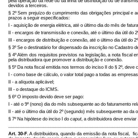
pela operação da rede ou da linha de distribuição ou de transmi
devidos a terceiros.
§ 2º
Sem prejuízo do cumprimento das obrigações principal e aces
prazos a seguir especificados:
I
- aquisição de energia elétrica, até o último dia do mês de fatu
II
- encargos de transmissão e conexão, até o último dia útil do
III
- encargos de distribuição e conexão, até o último dia útil do
§ 3º
Se o destinatário for dispensado da inscrição no Cadastro 
§ 4º
Além dos requisitos previstos na legislação, a nota fiscal e
pela distribuidora que promover a distribuição e conexão.
§ 5º
Da nota fiscal emitida nos termos do inciso II do § 2º, deve 
I
- como base de cálculo, o valor total pago a todas as empresa
II
- a alíquota aplicável;
III
- o destaque do ICMS.
§ 6º
O imposto devido deve ser pago:
I
- até o 9º (nono) dia do mês subsequente ao do faturamento relat
II
- até o último dia útil do 2º (segundo) mês subsequente ao da o
§ 7º
Na hipótese do inciso I do
caput
, a distribuidora deve envia
.........................................................................................................
Art. 30-F
. A distribuidora, quando da emissão da nota fiscal, 