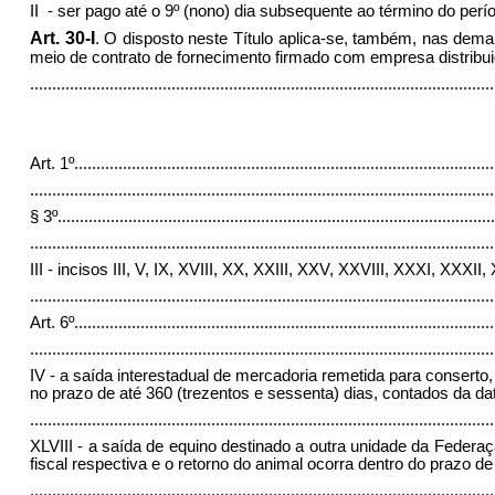
II
- ser pago até o 9º (nono) dia subsequente ao término do perí
Art. 30-I
.
O disposto neste Título aplica-se, também, nas demais
meio de contrato de fornecimento firmado com empresa distribui
.........................................................................................................
Art. 1º
...............................................................................................
.........................................................................................................
§ 3º
...................................................................................................
.........................................................................................................
III - incisos III, V, IX, XVIII, XX, XXIII, XXV, XXVIII, XXXI, XXXII
.........................................................................................................
Art. 6º
...............................................................................................
.........................................................................................................
IV - a saída interestadual de mercadoria remetida para conserto,
no prazo de até 360 (trezentos e sessenta) dias, contados da da
.........................................................................................................
XLVIII - a saída de equino destinado a outra unidade da Federa
fiscal respectiva e o retorno do animal ocorra dentro do prazo de
........................................................................................................