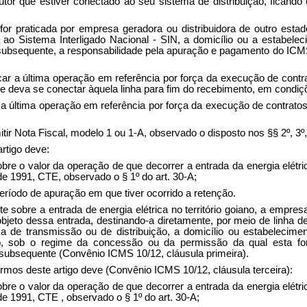
utor que estiver conectado ao seu sistema de distribuição, ficand
or praticada por empresa geradora ou distribuidora de outro estado
da ao Sistema Interligado Nacional - SIN, a domicílio ou a estabel
 subsequente, a responsabilidade pela apuração e pagamento do ICMS i
ticar a última operação em referência por força da execução de cont
e deva se conectar àquela linha para fim do recebimento, em condiçõe
r a última operação em referência por força da execução de contrato
tir Nota Fiscal, modelo 1 ou 1-A, observado o disposto nos §§ 2º, 3º, 
rtigo deve:
bre o valor da operação de que decorrer a entrada da energia elétric
 de 1991, CTE, observado o § 1º do art. 30-A;
período de apuração em que tiver ocorrido a retenção.
te sobre a entrada de energia elétrica no território goiano, a empres
 objeto dessa entrada, destinando-a diretamente, por meio de linha d
a de transmissão ou de distribuição, a domicílio ou estabelecimen
o, sob o regime da concessão ou da permissão da qual esta for 
a subsequente (Convênio ICMS 10/12, cláusula primeira).
ermos deste artigo deve (Convênio ICMS 10/12, cláusula terceira):
bre o valor da operação de que decorrer a entrada da energia elétric
 de 1991, CTE , observado o § 1º do art. 30-A;