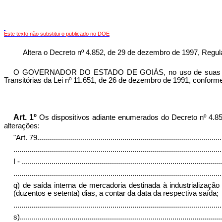
Este texto não substitui o publicado no DOE
Altera o Decreto nº 4.852, de 29 de dezembro de 1997, Regul
O GOVERNADOR DO ESTADO DE GOIÁS, no uso de suas atribuiçõ
Transitórias da Lei nº 11.651, de 26 de dezembro de 1991, confo
Art. 1º
Os dispositivos adiante enumerados do Decreto nº 4.8
alterações:
"
Art. 79
.............................................................................................
.........................................................................................................
I -
.....................................................................................................
.........................................................................................................
q)
de saída interna de mercadoria destinada à industrialização
(duzentos e setenta) dias, a contar da data da respectiva saída;
.........................................................................................................
s)
......................................................................................................