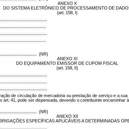
ANEXO X
DO SISTEMA ELETRÔNICO DE PROCESSAMENTO DE DADO
(art. 158, I)
.........................................
........................................
.........................................
........................................
.................................
(NR)
ANEXO XI
DO EQUIPAMENTO EMISSOR DE CUPOM FISCAL
(art. 158, II)
.........................................
.........................................
.........................................
ação de circulação de mercadoria ou prestação de serviço e a sua in
do art. 41, pode ser dispensada, devendo o contribuinte encaminhar 
.................................
(NR)
ANEXO XII
BRIGAÇÕES ESPECÍFICAS APLICÁVEIS A DETERMINADAS O
.........................................