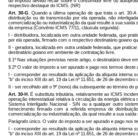
do imposto devido recair sobre o consumidor livre ou autoprod
respectivo destaque do ICMS.
(NR)
Art. 30-G
.
Quando a última operação de que trata o art. 30-A f
distribuição ou de transmissão por ela operada, não interliga
comercialização ou industrialização da qual resulte a sua saída
da empresa (Convênio ICMS 77/11, cláusula segunda):
I
- distribuidora, localizada em outra unidade federada, que pra
por ela operada, firmado com o respectivo destinatário goiano qu
II
- geradora, localizada em outra unidade federada, que pratica
destinatário goiano em ambiente de contratação livre.
§ 1º
Nas situações previstas neste artigo, o destinatário deve emi
§ 2º
O valor do imposto a ser apurado e pago nos termos deste a
I
- corresponder ao resultado da aplicação da alíquota interna so
"b" do inciso XIII do art. 19 da Lei nº 11.651, de 26 de dezembro
II
- ser recolhido até o 9º (nono) dia subsequente ao término do 
Art. 30-H
.
É substituta tributária, relativamente ao ICMS inciden
operação interestadual relativa à circulação da energia elétrica
Sistema Interligado Nacional - SIN ou a qualquer outro sistem
fornecimento firmado com a referida empresa de distribuiçã
comercialização ou industrialização, da qual resulte a sua saíd
Parágrafo único
. O valor do imposto a ser apurado e pago nos t
I
- corresponder ao resultado da aplicação da alíquota interna so
"b" do inciso XIII do art. 19 da Lei nº 11.651, de 26 de dezembro