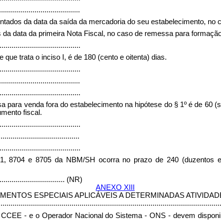
.........................................
 contados da data da saída da mercadoria do seu estabelecimento, no
os da data da primeira Nota Fiscal, no caso de remessa para formação
.........................................
ue trata o inciso I, é de 180 (cento e oitenta) dias.
.........................................
.........................................
.........................................
ssa para venda fora do estabelecimento na hipótese do § 1º é de 60 (
mento fiscal.
.........................................
.........................................
.........................................
8701, 8704 e 8705 da NBM/SH ocorra no prazo de 240 (duzentos e
..................................
(NR)
ANEXO XIII
MENTOS ESPECIAIS APLICÁVEIS A DETERMINADAS ATIVIDA
................................................................................................................
- CCEE - e o Operador Nacional do Sistema - ONS - devem disponib