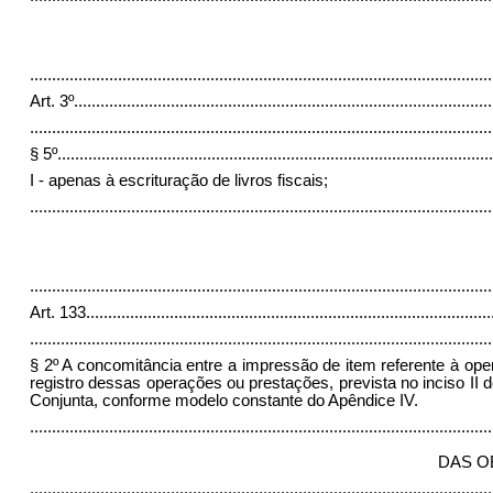
.........................................................................................................
Art. 3º
...............................................................................................
.........................................................................................................
§ 5º
...................................................................................................
I - apenas à escrituração de livros fiscais;
........................................................................................................
.........................................................................................................
Art. 133
............................................................................................
.........................................................................................................
§ 2º A concomitância entre a impressão de item referente à oper
registro dessas operações ou prestações, prevista no inciso II 
Conjunta, conforme modelo constante do Apêndice IV.
........................................................................................................
DAS O
.........................................................................................................