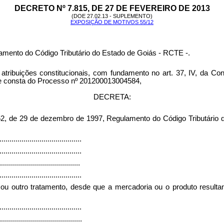
DECRETO Nº 7.815, DE 27 DE FEVEREIRO DE 2013
(DOE 27.02.13 - SUPLEMENTO)
EXPOSIÇÃO DE MOTIVOS 55/12
amento do Código Tributário do Estado de Goiás - RCTE -.
es constitucionais, com fundamento no art. 37, IV, da Constit
rme consta do Processo nº 201200013004584,
DECRETA:
52, de 29 de dezembro de 1997, Regulamento do Código Tributário
.........................................
.........................................
........................................
.........................................
 ou outro tratamento, desde que a mercadoria ou o produto resulta
.........................................
.........................................