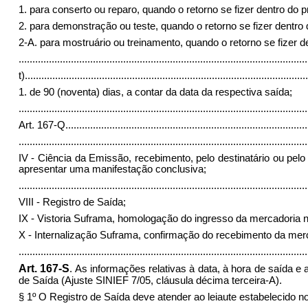
1
. para conserto ou reparo, quando o retorno se fizer dentro do 
2
. para demonstração ou teste, quando o retorno se fizer dentro 
2-A. para mostruário ou treinamento, quando o retorno se fizer de
.........................................................................................................
t)
.......................................................................................................
1. de 90 (noventa) dias, a contar da data da respectiva saída;
.........................................................................................................
Art. 167-Q
........................................................................................
.........................................................................................................
IV
- Ciência da Emissão, recebimento, pelo destinatário ou pelo
apresentar uma manifestação conclusiva;
.........................................................................................................
VIII - Registro de Saída;
IX - Vistoria Suframa, homologação do ingresso da mercadoria n
X
- Internalização Suframa, confirmação do recebimento da merca
.........................................................................................................
Art. 167-S
. As informações relativas à data, à hora de saída
de Saída (Ajuste SINIEF 7/05, cláusula décima terceira-A).
§ 1º
O Registro de Saída deve atender ao leiaute estabelecido no