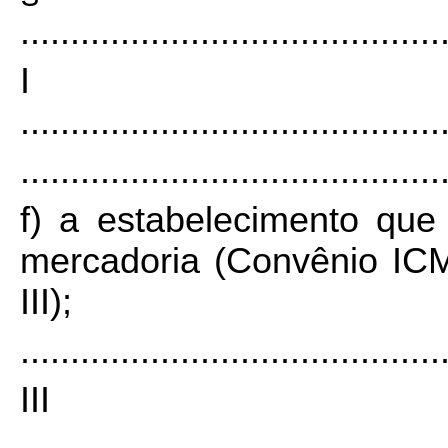
..........................................
I
..........................................
..........................................
f) a estabelecimento qu
mercadoria (Convênio ICM
III);
..........................................
II
..........................................