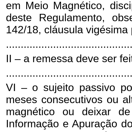
em Meio Magnético, disci
deste Regulamento, obs
142/18, cláusula vigésima pr
..........................................
II – a remessa deve ser fe
..........................................
VI – o sujeito passivo po
meses consecutivos ou al
magnético ou deixar de
Informação e Apuração do