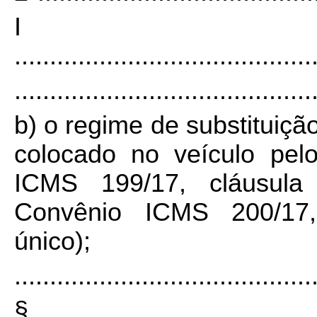
I
..........................................
..........................................
b) o regime de substituição
colocado no veículo pelo 
ICMS 199/17, cláusula 
Convênio ICMS 200/17, 
único);
..........................................
§