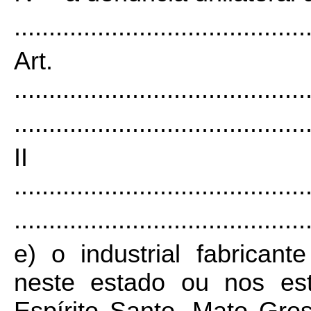
..........................................
Art
..........................................
..........................................
I
..........................................
..........................................
e) o industrial fabricant
neste estado ou nos es