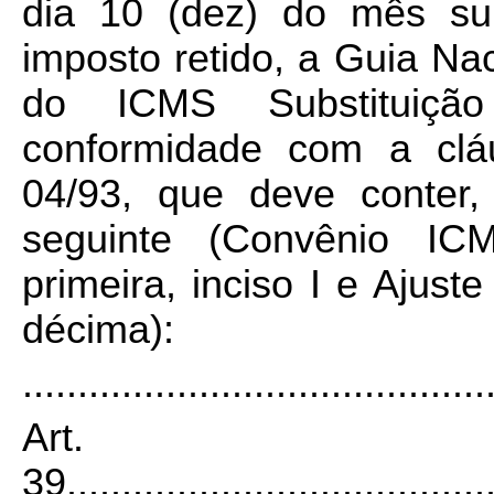
dia 10 (dez) do mês su
imposto retido, a Guia Na
do ICMS Substituiçã
conformidade com a clá
04/93, que deve conter
seguinte (Convênio ICM
primeira, inciso I e Ajust
décima):
..........................................
Art.
39.
.....................................