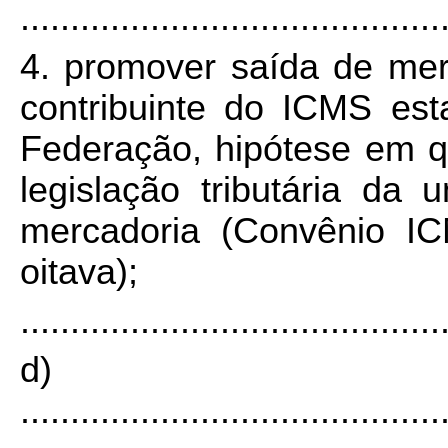
..........................................
4. promover saída de mer
contribuinte do ICMS es
Federação, hipótese em 
legislação tributária da
mercadoria (Convênio IC
oitava);
..........................................
d)
..........................................