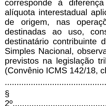
corresponde à diferença
alíquota interestadual ap
de origem, nas operaç
destinadas ao uso, con
destinatário contribuinte
Simples Nacional, observa
previstos na legislação tr
(Convênio ICMS 142/18, clá
..........................................
§
2º
.......................................