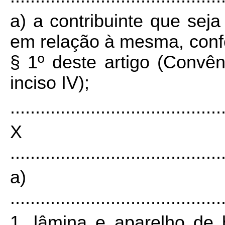
a) a contribuinte que seja
em relação à mesma, confo
§ 1º deste artigo (Convê
inciso IV);
..........................................
X
..........................................
a)
..........................................
1. lâmina e aparelho de 