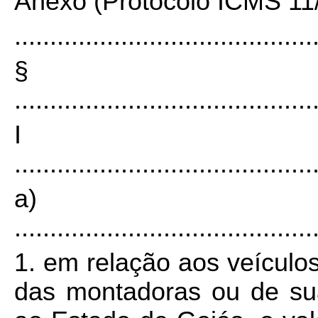
Anexo (Protocolo ICMS 11/
..........................................
§
..........................................
I
..........................................
a)
..........................................
1. em relação aos veículos
das montadoras ou de su