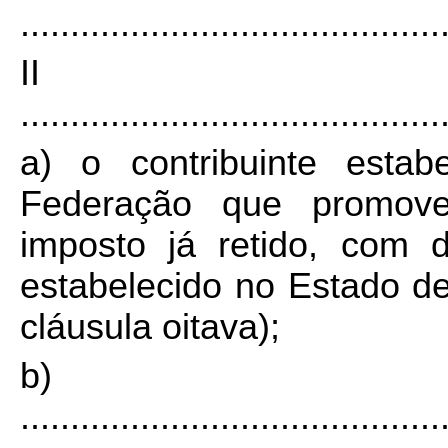
..........................................
I
..........................................
a) o contribuinte esta
Federação que promove
imposto já retido, com 
estabelecido no Estado d
cláusula oitava);
b)
..........................................