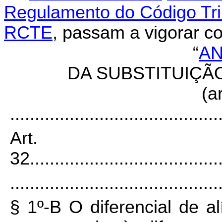
Regulamento do Código Tri
RCTE
, passam a vigorar c
“
AN
DA SUBSTITUIÇÃ
(ar
..........................................
Art.
32
......................................
..........................................
§ 1º-B O diferencial de a