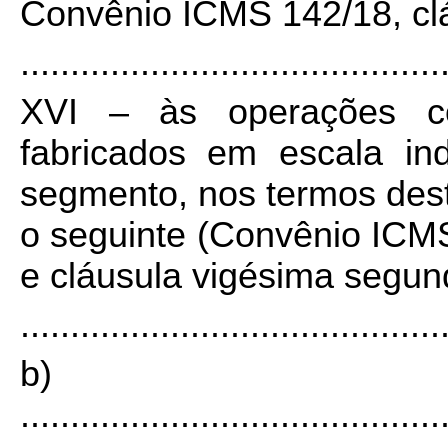
Convênio ICMS 142/18, clá
..........................................
XVI – às operações c
fabricados em escala in
segmento, nos termos dest
o seguinte (Convênio ICMS
e cláusula vigésima segun
..........................................
b)
..........................................