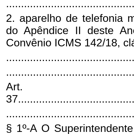
..........................................
2. aparelho de telefonia m
do Apêndice II deste A
Convênio ICMS 142/18, clá
..........................................
..........................................
Art.
37
......................................
..........................................
§ 1º-A O Superintendente 