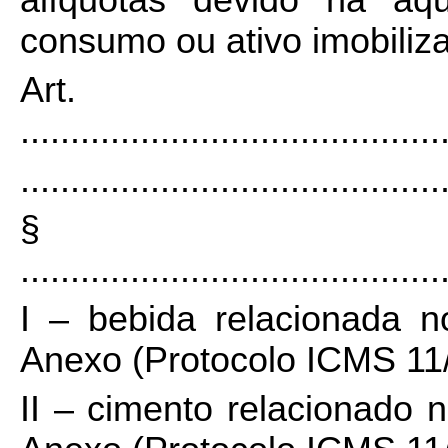
alíquotas devido na aqu
consumo ou ativo imobiliza
Art
..........................................
..........................................
§
..........................................
I – bebida relacionada n
Anexo (Protocolo ICMS 11/
II – cimento relacionado n