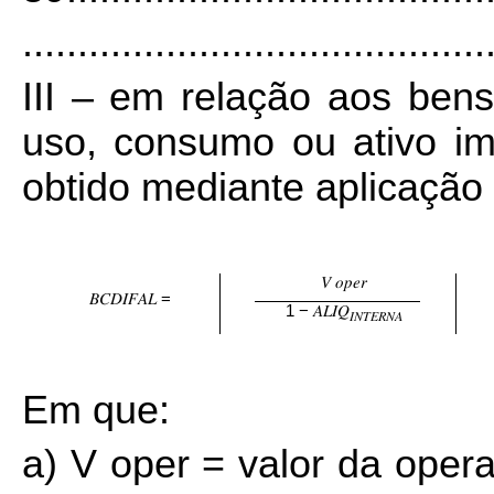
..........................................
III – em relação aos ben
uso, consumo ou ativo imo
obtido mediante aplicação 
𝑉
𝑜𝑝𝑒𝑟
𝐵𝐶𝐷𝐼𝐹𝐴𝐿
=
1 −
𝐴𝐿𝐼𝑄
𝐼𝑁𝑇𝐸𝑅𝑁𝐴
Em que:
a) V oper = valor da opera