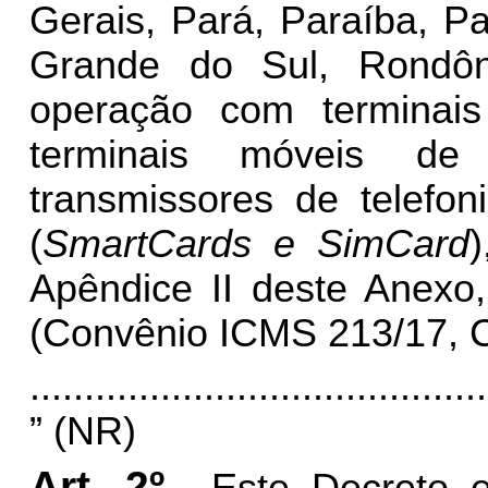
Gerais, Pará, Paraíba, Pa
Grande do Sul, Rondôn
operação com terminais p
terminais móveis de t
transmissores de telefoni
(
SmartCards e SimCard
)
Apêndice II deste Anexo
(Convênio ICMS 213/17, C
..........................................
” (NR)
Art. 2º