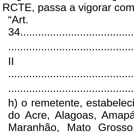
RCTE, passa a vigorar com
“Art.
34
......................................
..........................................
I
..........................................
..........................................
h) o remetente, estabele
do Acre, Alagoas, Amapá,
Maranhão, Mato Grosso