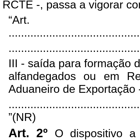
RCTE -, passa a vigorar co
“Ar
..........................................
..........................................
III - saída para formação 
alfandegados ou em Re
Aduaneiro de Exportação
..........................................
”(NR)
Art. 2º
O dispositivo a