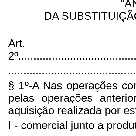
“A
DA SUBSTITUIÇÃ
Art.
2º
......................................
..........................................
§ 1º-A Nas operações com 
pelas operações anterior
aquisição realizada por e
I - comercial junto a produt