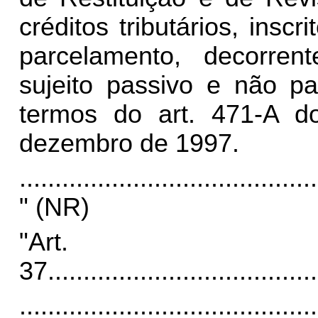
créditos tributários, insc
parcelamento, decorren
sujeito passivo e não p
termos do art. 471-A d
dezembro de 1997.
..........................................
" (NR)
"Art.
37.
.....................................
..........................................