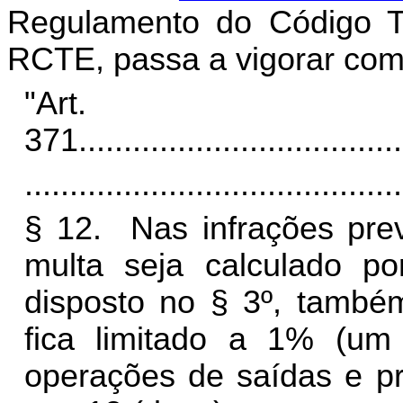
Regulamento do Código Tr
RCTE, passa a vigorar com 
"Art.
371.
...................................
..........................................
§ 12. Nas infrações prev
multa seja calculado p
disposto no § 3º, também
fica limitado a 1% (um 
operações de saídas e pr