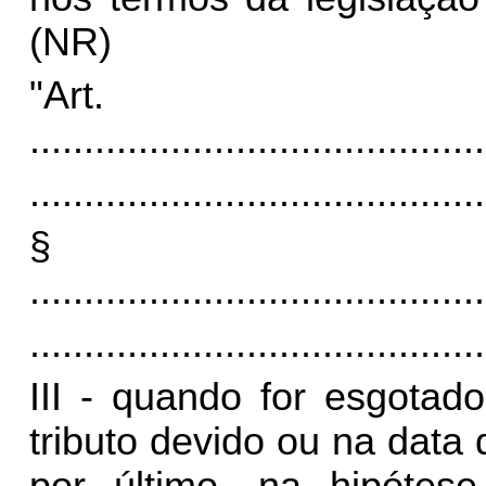
(NR)
"Art
..........................................
..........................................
§
..........................................
..........................................
III - quando for esgota
tributo devido ou na data