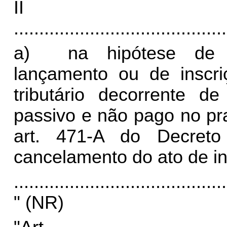
I
..........................................
a) na hipótese de ap
lançamento ou de inscri
tributário decorrente de
passivo e não pago no pr
art. 471-A do Decret
cancelamento do ato de in
..........................................
" (NR)