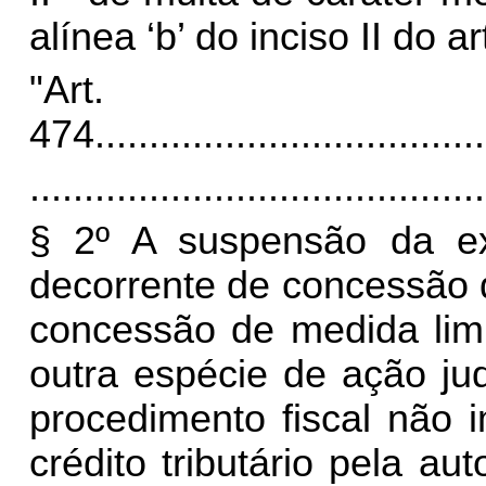
alínea ‘b’ do inciso II do
"Art.
474
....................................
..........................................
§ 2º A suspensão da exig
decorrente de concessão
concessão de medida limi
outra espécie de ação jud
procedimento fiscal não 
crédito tributário pela au