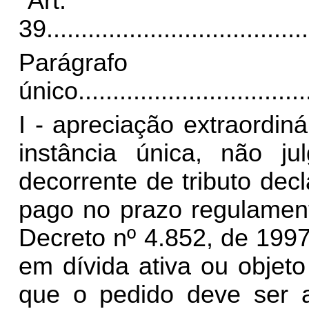
"Art.
39.
.....................................
Parágrafo
único.
................................
I - apreciação extraordin
instância única, não jul
decorrente de tributo dec
pago no prazo regulament
Decreto nº 4.852, de 1997
em dívida ativa ou objet
que o pedido deve ser a