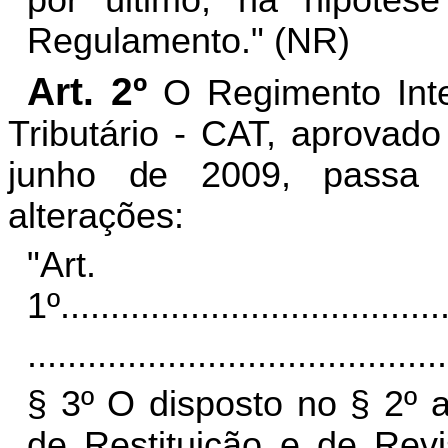
por último, na hipótese
Regulamento." (NR)
Art. 2º
O Regimento Inte
Tributário - CAT, aprovad
junho de 2009, passa 
alterações:
"Art.
1º
......................................
..........................................
§ 3º O disposto no § 2º 
de Restituição e de Revi