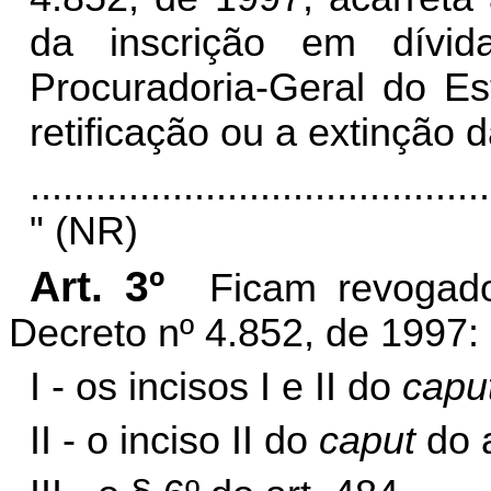
da inscrição em dívi
Procuradoria-Geral do Es
retificação ou a extinção d
..........................................
" (NR)
Art. 3º
Ficam revogado
Decreto nº 4.852, de 1997:
I -
os incisos I e II do
capu
II - o inciso II do
caput
do 