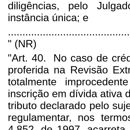
diligências, pelo Julga
instância única; e
..........................................
" (NR)
"Art. 40. No caso de crédi
proferida na Revisão Extr
totalmente improceden
inscrição em dívida ativa d
tributo declarado pelo su
regulamentar, nos termo
4.852, de 1997, acarreta