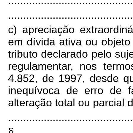
..........................................
..........................................
c) apreciação extraordinár
em dívida ativa ou objet
tributo declarado pelo su
regulamentar, nos termo
4.852, de 1997, desde q
inequívoca de erro de f
alteração total ou parcial d
..........................................
§