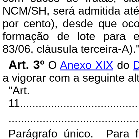
NCM/SH, será admitida até 
por cento), desde que oco
formação de lote para 
83/06, cláusula terceira-A).
Art. 3º
O
Anexo XIX
do
D
a vigorar com a seguinte al
"Art.
11.
.....................................
..........................................
Parágrafo único. Para fi