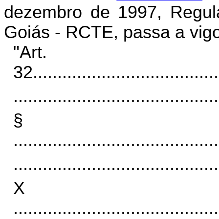
dezembro de 1997, Regula
Goiás - RCTE, passa a vigo
"Art.
32.
.....................................
..........................................
§
..........................................
..........................................
X
..........................................