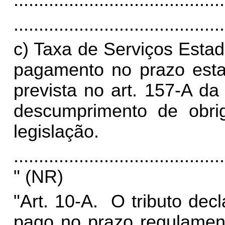
..........................................
..........................................
c) Taxa de Serviços Esta
pagamento no prazo estab
prevista no art. 157-A da
descumprimento de obrig
legislação.
..........................................
" (NR)
"
Art. 10-A. O tributo dec
pago no prazo regulament