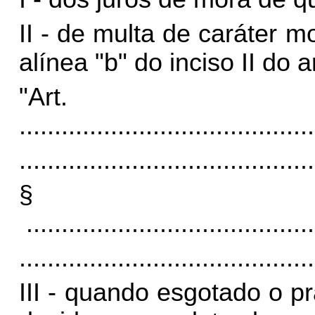
II - de multa de caráter m
alínea "b" do inciso II do 
"Art
..........................................
..........................................
§
.........................................
..........................................
III - quando esgotado o p