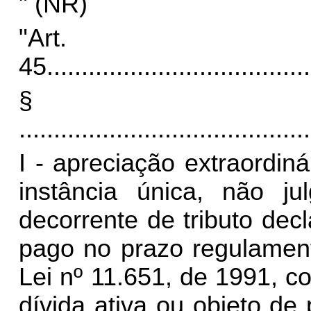
" (NR)
"Art.
45
......................................
§
..........................................
I - apreciação extraordin
instância única, não jul
decorrente de tributo dec
pago no prazo regulament
Lei nº 11.651, de 1991, c
dívida ativa ou objeto d