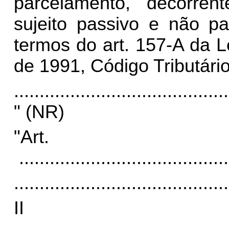
parcelamento, decorren
sujeito passivo e não p
termos do art. 157-A da 
de 1991, Código Tributári
..........................................
" (NR)
"Ar
.........................................
..........................................
I