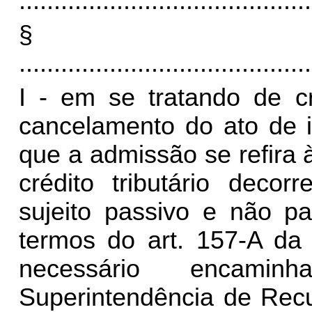
..........................................
§
..........................................
I - em se tratando de cr
cancelamento do ato de i
que a admissão se refira 
crédito tributário decor
sujeito passivo e não p
termos do art. 157-A da
necessário encami
Superintendência de Rec