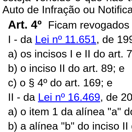
Auto de Infração ou Notifi
Art. 4º
Ficam revogados o
I - da
Lei nº 11.651
, de 19
a) os incisos I e II do art. 
b) o inciso II do art. 89; e
c) o § 4º do art. 169; e
II - da
Lei nº 16.469
, de 2
a) o item 1 da alínea "a" do
b) a alínea "b" do inciso II 