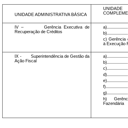
UNIDADE
COMPLEME
UNIDADE ADMINISTRATIVA BÁSICA
IV –
Gerência Executiva de
a)...................
Recuperação de Créditos
b)...................
c) Gerência 
à Execução F
IX -
Superintendência de Gestão da
a)...................
Ação Fiscal
b)...................
c)...................
d)...................
e)...................
f)...................
g)...................
h) Gerênc
Fazendária
..........................................