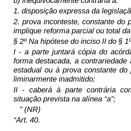
b) inequivocamente contrária a:
1. disposição expressa da legislação
2. prova inconteste, constante do
implique reforma parcial ou total da
§ 2º Na hipótese do inciso II do § 1º
I - a parte juntará cópia do acór
forma destacada, a contrariedade à
estadual ou à prova constante do
liminarmente inadmitido;
II - caberá à parte contrária c
situação prevista na alínea “a”;
” (NR)
“Art. 40.