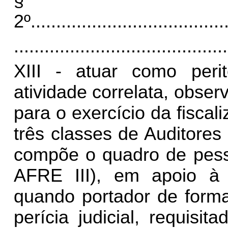
§
2º
......................................
..........................................
XIII - atuar como peri
atividade correlata, obse
para o exercício da fisca
três classes de Auditores
compõe o quadro de pesso
AFRE III), em apoio à 
quando portador de forma
perícia judicial, requisi