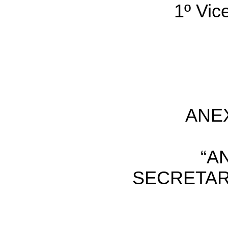
1º Vic
ANE
“A
SECRETAR