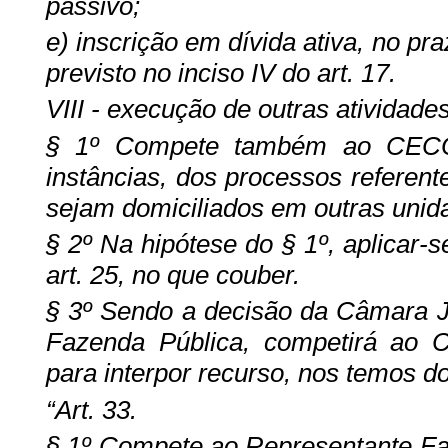
passivo;
e) inscrição em dívida ativa, no pr
previsto no inciso IV do art. 17.
VIII - execução de outras atividades
§ 1º Compete também ao CECO
instâncias, dos processos referent
sejam domiciliados em outras unid
§ 2º Na hipótese do § 1º, aplicar-s
art. 25, no que couber.
§ 3º Sendo a decisão da Câmara Ju
Fazenda Pública, competirá ao 
para interpor recurso, nos temos 
“Art. 33.
§ 1º Compete ao Representante Faze