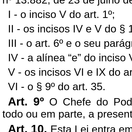
nº 13.882, de 23 de julho d
I - o inciso V do art. 1º;
II - os incisos IV e V do § 1
III - o art. 6º e o seu pará
IV - a alínea “e” do inciso V
V - os incisos VI e IX do ar
VI - o § 9º do art. 35.
Art. 9º
O Chefe do Pode
todo ou em parte, a present
Art. 10.
Esta Lei entra em