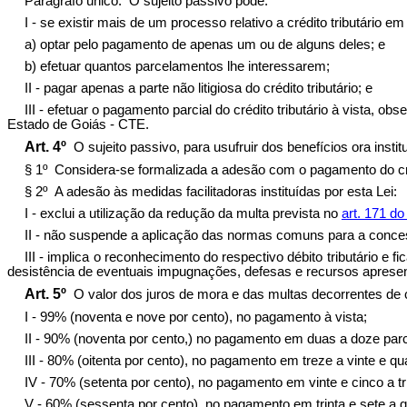
Parágrafo único. O sujeito passivo pode:
I - se existir mais de um processo relativo a crédito tributário em 
a) optar pelo pagamento de apenas um ou de alguns deles; e
b) efetuar quantos parcelamentos lhe interessarem;
II - pagar apenas a parte não litigiosa do crédito tributário; e
III - efetuar o pagamento parcial do crédito tributário à vista, 
Estado de Goiás - CTE.
Art. 4º
O sujeito passivo, para usufruir dos benefícios ora insti
§ 1º Considera-se formalizada a adesão com o pagamento do créd
§ 2º A adesão às medidas facilitadoras instituídas por esta Lei:
I - exclui a utilização da redução da multa prevista no
art. 171 d
II - não suspende a aplicação das normas comuns para a concess
III - implica o reconhecimento do respectivo débito tributário e
desistência de eventuais impugnações, defesas e recursos apresent
Art. 5º
O valor dos juros de mora e das multas decorrentes de c
I - 99% (noventa e nove por cento), no pagamento à vista;
II - 90% (noventa por cento,) no pagamento em duas a doze parc
III - 80% (oitenta por cento), no pagamento em treze a vinte e qu
IV - 70% (setenta por cento), no pagamento em vinte e cinco a tri
V - 60% (sessenta por cento), no pagamento em trinta e sete a q