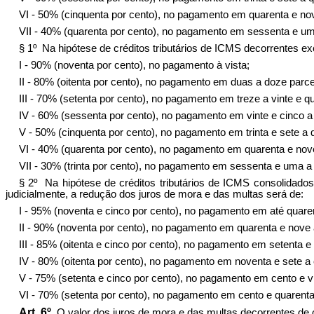
VI - 50% (cinquenta por cento), no pagamento em quarenta e no
VII - 40% (quarenta por cento), no pagamento em sessenta e uma
§ 1º Na hipótese de créditos tributários de ICMS decorrentes e
I - 90% (noventa por cento), no pagamento à vista;
II - 80% (oitenta por cento), no pagamento em duas a doze parce
III - 70% (setenta por cento), no pagamento em treze a vinte e q
IV - 60% (sessenta por cento), no pagamento em vinte e cinco a t
V - 50% (cinquenta por cento), no pagamento em trinta e sete a q
VI - 40% (quarenta por cento), no pagamento em quarenta e nov
VII - 30% (trinta por cento), no pagamento em sessenta e uma a 
§ 2º Na hipótese de créditos tributários de ICMS consolidado
judicialmente, a redução dos juros de mora e das multas será de:
I - 95% (noventa e cinco por cento), no pagamento em até quaren
II - 90% (noventa por cento), no pagamento em quarenta e nove 
III - 85% (oitenta e cinco por cento), no pagamento em setenta e 
IV - 80% (oitenta por cento), no pagamento em noventa e sete a 
V - 75% (setenta e cinco por cento), no pagamento em cento e vi
VI - 70% (setenta por cento), no pagamento em cento e quarenta 
Art. 6º
O valor dos juros de mora e das multas decorrentes de c