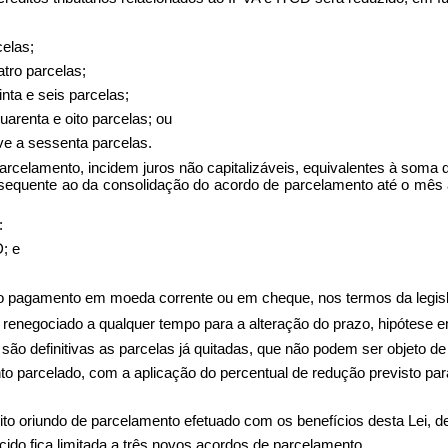
elas;
atro parcelas;
nta e seis parcelas;
uarenta e oito parcelas; ou
ve a sessenta parcelas.
 parcelamento, incidem juros não capitalizáveis, equivalentes à soma
sequente ao da consolidação do acordo de parcelamento até o mês a
:
D; e
 o pagamento em moeda corrente ou em cheque, nos termos da legisla
r renegociado a qualquer tempo para a alteração do prazo, hipótese 
são definitivas as parcelas já quitadas, que não podem ser objeto de
ento parcelado, com a aplicação do percentual de redução previsto p
to oriundo de parcelamento efetuado com os benefícios desta Lei, d
cido fica limitada a três novos acordos de parcelamento.