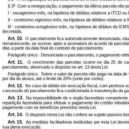
§ 3º Com a renegociação, o pagamento da última parcela não pode
I - sexagésimo mês, na hipótese de débitos relativos a ITCD ou
II - centésimo vigésimo mês, na hipótese de débitos relativos a
III - centésimo octogésimo mês, na hipótese de débitos de ICMS
decretada.
Art. 10.
O parcelamento fica automaticamente denunciado, situaçã
remanescente, se ocorrer, após a assinatura do acordo de parcela
dias a partir da data final do contrato de parcelamento.
Parágrafo único. Denunciado o parcelamento, o pagamento efetua
Art. 11.
O vencimento das parcelas ocorre no dia 25 de cada
parcelamento, observado o disposto no art. 13 desta Lei.
Parágrafo único. Sobre o valor da parcela não paga na data de 
por dia de atraso, até o limite de 20% (vinte por cento).
Art. 12.
No caso de débito em execução fiscal, com penhora ou a
concessão do parcelamento fica condicionada à manutenção da gar
Art. 13.
Na impossibilidade de o órgão fazendário competente co
repartição fazendária para efetuar o pagamento do crédito tributár
pagamento com os benefícios previstos nesta Lei.
Art. 14.
O disposto nesta Lei não confere ao sujeito passivo ben
Art. 15.
As medidas facilitadoras instituídas por esta Lei deve
sua plena execução.