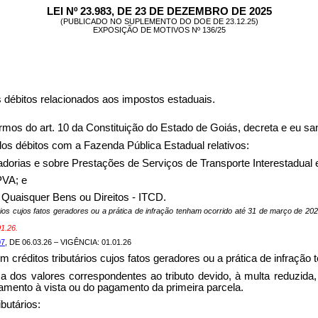
LEI Nº 23.983, DE 23 DE DEZEMBRO DE 2025
(PUBLICADO NO SUPLEMENTO DO DOE DE 23.12.25)
EXPOSIÇÃO DE MOTIVOS Nº 136/25
us débitos relacionados aos impostos estaduais.
 art. 10 da Constituição do Estado de Goiás, decreta e eu sanc
dos débitos com a Fazenda Pública Estadual relativos:
adorias e sobre Prestações de Serviços de Transporte Interestadual
PVA; e
 Quaisquer Bens ou Direitos - ITCD.
utários cujos fatos geradores ou a prática de infração tenham ocorrido até 31 de março de 
1.26.
07
, DE 06.03.26 – VIGÊNCIA: 01.01.26
em créditos tributários cujos fatos geradores ou a prática de infraçã
ma dos valores correspondentes ao tributo devido, à multa reduzida,
amento à vista ou do pagamento da primeira parcela.
butários: