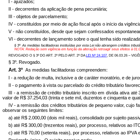
I - ajuizados;
II - decorrentes da aplicação de pena pecuniária;
III - objetos de parcelamento;
IV - constituídos por meio de ação fiscal após o início da vigênci
V - não constituídos, desde que sejam confessados espontanea
VI - decorrentes de lançamento sobre o qual tenha sido realizada
§ 3º As medidas facilitadoras instituídas por esta Lei não abrangem créditos trib
NOTA: Redação sem vigência em função da alteração retroagir seus efeitos à 01.0
REVOGADO O § 3º DO ART. 2º PELO ART. 2º DA
LEI Nº 24.107
, DE 06.03.26 – VIGÊ
§ 3º. Revogado.
Art. 3º
As medidas facilitadoras compreendem:
I - a redução de multa, inclusive a de caráter moratório, e de jur
II - o pagamento à vista ou parcelado do crédito tributário favo
III - a remissão de crédito tributário inscrito em dívida ativa
valor de R$ 37.254,03 (trinta e sete mil, duzentos e cinquenta e quat
IV - a remissão dos créditos tributários de pequeno valor, cujo 
observar os seguintes limites:
a) até R$ 2.000,00 (dois mil reais), consolidado por sujeito pass
b) até R$ 300,00 (trezentos reais), por processo, relativos ao I
c) até R$ 70,00 (setenta reais), por processo, relativos ao IPVA 