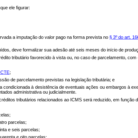
que ele figurar:
observada a imputação do valor pago na forma prevista no
§ 3º do art. 1
tuídos, deve formalizar sua adesão até seis meses do início de produç
ito tributário favorecido à vista ou, no caso de parcelamento, com
o CTE
;
ão de parcelamento previstas na legislação tributária; e
 fica condicionada à desistência de eventuais ações ou embargos à ex
ados administrativa ou judicialmente.
réditos tributários relacionados ao ICMS será reduzido, em função 
elas;
atro parcelas;
nta e seis parcelas;
uarenta e oito parcelas;