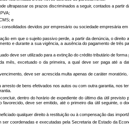
 ultrapassar os prazos discriminados a seguir, contados a partir da
 IPVA;
 ICMS; e
 consolidados devidos por empresário ou sociedade empresária em pr
o em que o sujeito passivo perde, a partir da denúncia, o direito a
mento e durante a sua vigência, a ausência do pagamento de três par
do deve ser utilizado para a extinção do crédito tributário de for
 mês, excetuado o da primeira, a qual deve ser paga até a data
vencimento, deve ser acrescida multa apenas de caráter moratório, 
rresto de bens efetivados nos autos ou com outra garantia, nos ter
antia.
ncluir, dentro do horário de expediente do último dia útil previst
io favorecido, deve ser emitido, até o primeiro dia útil seguinte, o
eficiado qualquer direito à restituição ou à compensação das import
m ser coordenadas e executadas pela Secretaria de Estado da Econom