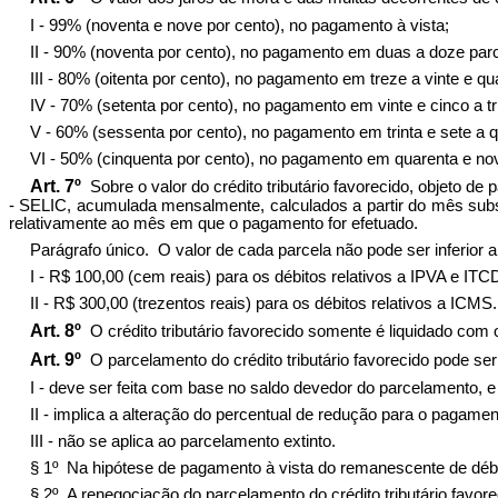
I - 99% (noventa e nove por cento), no pagamento à vista;
II - 90% (noventa por cento), no pagamento em duas a doze parc
III - 80% (oitenta por cento), no pagamento em treze a vinte e qu
IV - 70% (setenta por cento), no pagamento em vinte e cinco a tri
V - 60% (sessenta por cento), no pagamento em trinta e sete a q
VI - 50% (cinquenta por cento), no pagamento em quarenta e no
Art. 7º
Sobre o valor do crédito tributário favorecido, objeto de
- SELIC, acumulada mensalmente, calculados a partir do mês sub
relativamente ao mês em que o pagamento for efetuado.
Parágrafo único. O valor de cada parcela não pode ser inferior a
I - R$ 100,00 (cem reais) para os débitos relativos a IPVA e ITC
II - R$ 300,00 (trezentos reais) para os débitos relativos a ICMS.
Art. 8º
O crédito tributário favorecido somente é liquidado com
Art. 9º
O parcelamento do crédito tributário favorecido pode se
I - deve ser feita com base no saldo devedor do parcelamento, e 
II - implica a alteração do percentual de redução para o pagam
III - não se aplica ao parcelamento extinto.
§ 1º Na hipótese de pagamento à vista do remanescente de débi
§ 2º A renegociação do parcelamento do crédito tributário favore