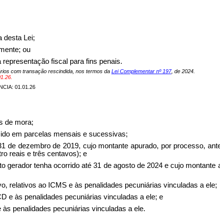
a desta Lei;
mente; ou
 representação fiscal para fins penais.
utários com transação rescindida, nos termos da
Lei Complementar nº 197
, de 2024.
1.26.
NCIA: 01.01.26
os de mora;
recido em parcelas mensais e sucessivas;
 até 31 de dezembro de 2019, cujo montante apurado, por processo, an
ro reais e três centavos); e
fato gerador tenha ocorrido até 31 de agosto de 2024 e cujo montante
ivo, relativos ao ICMS e às penalidades pecuniárias vinculadas a ele;
TCD e às penalidades pecuniárias vinculadas a ele; e
e às penalidades pecuniárias vinculadas a ele.