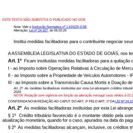
ESTE TEXTO NÃO SUBSTITUI O PUBLICADO NO DOE
Nota: Vide a
Instrução Normativa nº 1.616/25-GSE
.
Alteração:
Lei nº 24.107
, de 06.03.26
Institui medidas facilitadoras para o contribuinte negociar se
A ASSEMBLEIA LEGISLATIVA DO ESTADO DE GOIÁS, nos termos do
Art. 1º
Ficam instituídas medidas facilitadoras para a quitação 
I - ao Imposto sobre Operações Relativas à Circulação de Merc
II - ao Imposto sobre a Propriedade de Veículos Automotores - I
III - ao Imposto sobre a Transmissão Causa Mortis e Doação de
Art. 2º As medidas facilitadoras instituídas por esta Lei abrangem créditos trib
2024.
NOTA: Redação sem vigência em função da alteração retroagir seus efeitos à 01.0
CONFERIDA NOVA REDAÇÃO AO CAPUT DO ART. 2º PELO ART. 1º DA
LEI Nº 24.1
Art. 2º
As medidas facilitadoras instituídas por esta Lei abrang
§ 1º Crédito tributário favorecido é o montante obtido pela so
atualização monetária, quando for o caso, apurados na data do pag
§ 2º As medidas facilitadoras alcançam, inclusive, os créditos tri