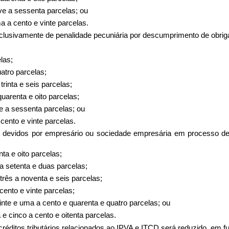
ve a sessenta parcelas; ou
 a cento e vinte parcelas.
xclusivamente de penalidade pecuniária por descumprimento de obrig
las;
uatro parcelas;
rinta e seis parcelas;
uarenta e oito parcelas;
e a sessenta parcelas; ou
cento e vinte parcelas.
s devidos por empresário ou sociedade empresária em processo de r
ta e oito parcelas;
a setenta e duas parcelas;
três a noventa e seis parcelas;
cento e vinte parcelas;
nte e uma a cento e quarenta e quatro parcelas; ou
e cinco a cento e oitenta parcelas.
réditos tributários relacionados ao IPVA e ITCD será reduzido, em f