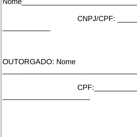
Nome_____________________________
CNPJ/CPF: ____
____________
OUTORGADO:
Nome
_________________________________
CPF:___________
______________________