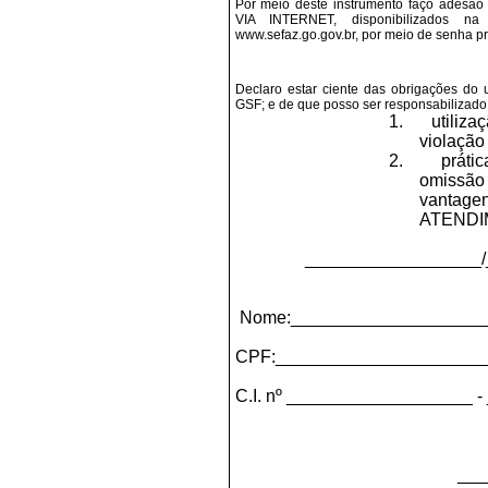
Por meio deste instrumento faço adesão
VIA INTERNET, disponibilizados na
www.sefaz.go.gov.b
r
, por meio de senha pri
Declaro estar ciente das obrigações do 
GSF; e de que posso ser responsabilizado,
1.
utiliza
violação
2.
práti
omissão
vanta
ATENDI
__________________/
Nome:____________________
CPF:_____________________
C.I. nº ___________________ - 
___