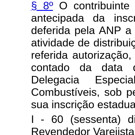
§
8
º
O contribuinte 
antecipada da insc
deferida pela ANP a 
atividade de distribu
referida autorização,
contado da data d
Delegacia Especi
Combustíveis, sob p
sua inscrição estadua
I - 60 (sessenta) d
Revendedor Varejista