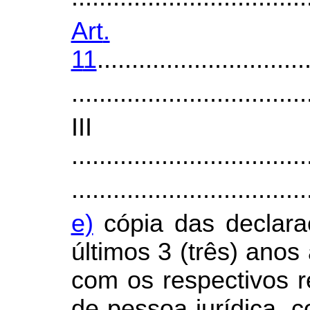
Art
.
1
1
..............................
..................................
I
..................................
..................................
e)
cópia das declar
últimos 3 (três) anos
com os respectivos r
de pessoa jurídica, 