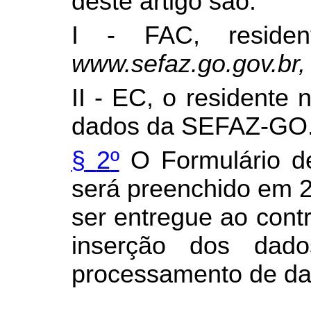
deste artigo são:
I - FAC, reside
www.sefaz.go.gov.br
II - EC, o residente
dados da SEFAZ-GO
§
2
º
O Formulário de
será preenchido em 2
ser entregue ao cont
inserção dos dado
processamento de d
..................................