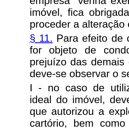
empresa
venha exer
imóvel, fica obrigada
proceder a alteração 
§ 1
1
.
Para efeito de 
for objeto de con
prejuízo das demais e
deve-se observar o s
I - no caso de utili
ideal do imóvel, de
que autorizou a expl
cartório, bem como 