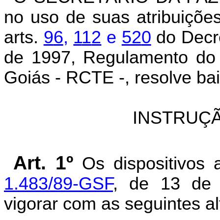
no uso de suas atribuições
arts.
9
6
,
1
1
2
e
52
0
do Decr
de 1997, Regulamento do 
Goiás - RCTE -, resolve bai
INSTRUÇÃ
Art. 1º
Os dispositivos 
1.48
3
/
8
9
-GSF
, de 13 de
vigorar com as seguintes al