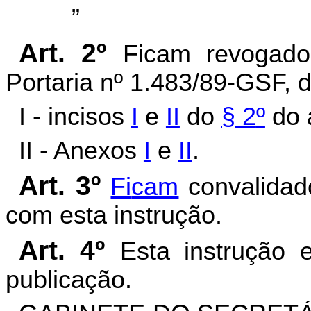
”
Art. 2º
Ficam revogados
Portaria nº 1.483/89-GSF, 
I - incisos
I
e
II
do
§
2
º
do 
II - Anexos
I
e
II
.
Art. 3º
Fi
c
a
m
convalidad
com esta instrução.
Art. 4º
Esta instrução 
publicação.