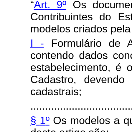
“
Ar
t
.
9
º
Os document
Contribuintes do E
modelos criados pel
I
-
Formulário de A
contendo dados conc
estabelecimento, é 
Cadastro, devendo 
cadastrais;
..................................
§
1
º
Os modelos a que