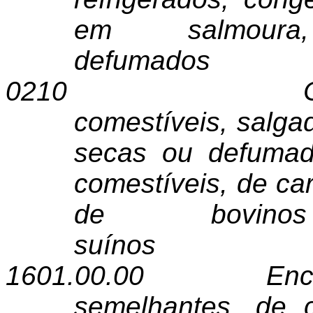
em salmour
defumados
0210
comestíveis, salga
secas ou defumada
comestíveis, de ca
de bovi
suínos
1601.00.00
En
semelhantes, de 