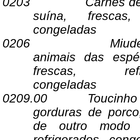
0203
Carnes de
suína, frescas,
congeladas
0206
Miud
animais das espéc
frescas, re
congeladas
0209.00
Toucinho
gorduras de porco
de outro modo ex
refrigerados, cong