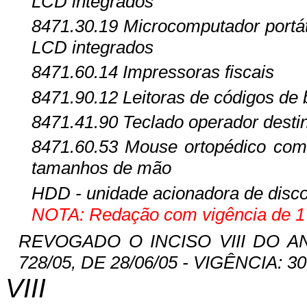
LCD integrados
8471.30.19
Microcomputador portáti
LCD integrados
8471.60.14
Impressoras fiscais
8471.90.12
Leitoras de códigos de 
8471.41.90
Teclado operador desti
8471.60.53
Mouse ortopédico com 
tamanhos de mão
HDD - unidade acionadora de disco
NOTA: Redação com vigência de 17
REVOGADO O INCISO VIII DO AN
728/05, DE 28/06/05 - VIGÊNCIA: 30
VII