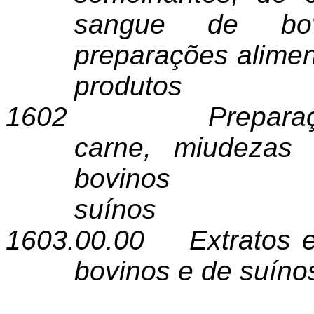
sangue de bov
preparações alimen
produtos
1602
Prepara
carne, miudezas
bovin
suínos
1603.00.00
Extratos 
bovinos e de suíno