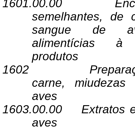
1601.00.00
En
semelhantes, de 
sangue de ave
alimentícias 
produtos
1602
Prepara
carne, miudezas
aves
1603.00.00
Extratos 
aves