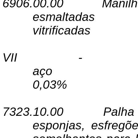
6906.00.00
Manil
esmalt
vitrificadas
VII - P
aço
0,03%
7323.10.00
Palha
esponjas, esfregõe