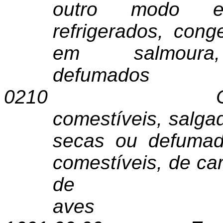
outro modo ext
refrigerados, cong
em salmour
defumados
0210
comestíveis, salga
secas ou defumada
comestíveis, de ca
de
aves