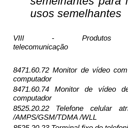
semelhantes para l
usos semelhantes
VIII - Produtos
telecomunicação
8471.60.72
Monitor de vídeo com 
computador
8471.60.74
Monitor de vídeo d
computador
8525.20.22
Telefone celular a
/AMPS/GSM/TDMA /WLL
8525.20.23
Terminal fixo de telefo