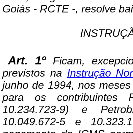
Goiás - RCTE -, resolve bai
INSTRUÇÃ
Art. 1º
Ficam, excepci
previstos na
Ins
t
r
ução Nor
junho de 1994, nos meses 
para os contribuintes 
10.234.723-9) e Petro
10.049.672-5 e 10.323.