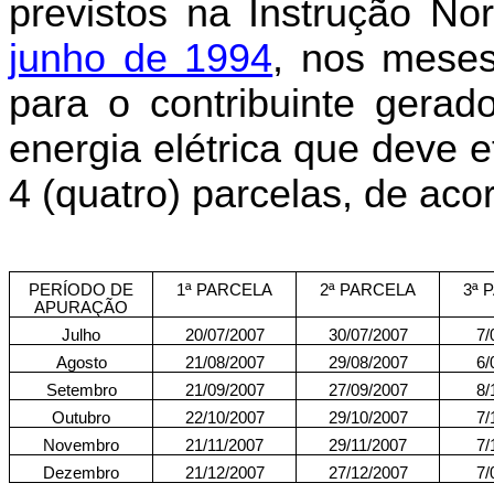
previstos na Ins
t
r
ução No
junho de 1994
, nos meses
para o contribuinte gerado
energia elétrica que deve
4 (quatro) parcelas, de aco
PERÍODO DE
1ª PARCELA
2ª PARCELA
3ª 
APURAÇÃO
Julho
20/07/2007
30/07/2007
7/
Agosto
21/08/2007
29/08/2007
6/
Setembro
21/09/2007
27/09/2007
8/
Outubro
22/10/2007
29/10/2007
7/
Novembro
21/11/2007
29/11/2007
7/
Dezembro
21/12/2007
27/12/2007
7/