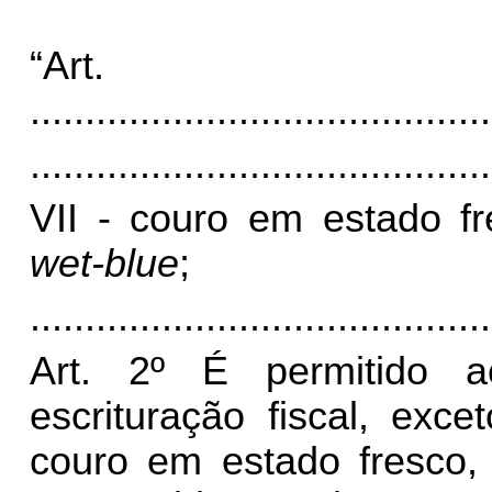
“Ar
..........................................
..........................................
VII - couro em estado f
wet-blue
;
..........................................
Art. 2
º É permitido ao
escrituração fiscal, ex
couro em estado fresco, 