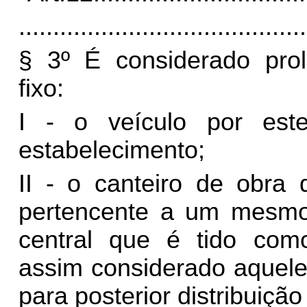
..........................................
§ 3º É considerado pro
fixo:
I - o veículo por est
estabelecimento;
II - o canteiro de obra 
pertencente a um mesmo c
central que é tido com
assim considerado aquel
para posterior distribuição