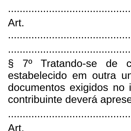
..........................................
Art
..........................................
..........................................
§ 7º Tratando-se de cont
estabelecido em outra u
documentos exigidos no 
contribuinte deverá aprese
..........................................
Art