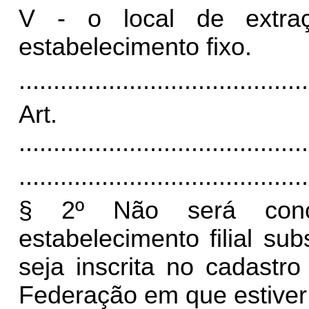
V - o local de extra
estabelecimento fixo.
..........................................
Art
..........................................
..........................................
§ 2º Não será conce
estabelecimento filial subs
seja inscrita no cadastr
Federação em que estiver 