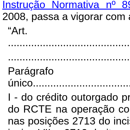
Instrução Normativa nº 8
2008, passa a vigorar com 
“Ar
..........................................
..........................................
Parágrafo
único
.................................
I - do crédito outorgado p
do RCTE na operação com
nas posições 2713 do inci