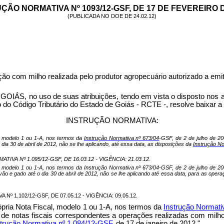
ÇÃO NORMATIVA Nº 1093/12-GSF, DE 17 DE FEVEREIRO D
(PUBLICADA NO DOE DE 24.02.12)
ão com milho realizada pelo produtor agropecuário autorizado a emitir
so de suas atribuições, tendo em vista o disposto nos arts. 159
do Código Tributário do Estado de Goiás - RCTE -, resolve baixar a
INSTRUÇÃO NORMATIVA:
l, modelo 1 ou 1-A, nos termos da
Instrução Normativa nº 673/04
-GSF, de 2 de julho de 20
ia 30 de abril de 2012, não se lhe aplicando, até essa data, as disposições da
Instrução No
A Nº 1.095/12-GSF, DE 16.03.12 - VIGÊNCIA: 21.03.12.
l, modelo 1 ou 1-A, nos termos da Instrução Normativa nº 673/04-GSF, de 2 de julho de 200
ão e gado até o dia 30 de abril de 2012, não se lhe aplicando até essa data, para as oper
 1.102/12-GSF, DE 07.05.12 - VIGÊNCIA: 09.05.12.
ópria Nota Fiscal, modelo 1 ou 1-A, nos termos da
Instrução
Normati
de notas fiscais correspondentes a operações realizadas com milho, 
strução Normativa nº 1.084/12-GSF
, de 17 de janeiro de 2012."