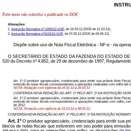
INSTRU
Este texto não substitui o publicado no DOE.
Alterações:
1.
Instrução Normativa nº 1095/12-GSF
, de 16.03.12 (DOE de 21.03.12);
2.
Instrução Normativa nº1102/12-GSF
, de 07.05.12 (DOE de 09.05.12).
Dispõe sobre uso de Nota Fiscal Eletrônica - NF-e - na operaç
O SECRETÁRIO DE ESTADO DA FAZENDA DO ESTADO DE GOIÁS, no u
520 do Decreto nº 4.852, de 29 de dezembro de 1997, Regulamento 
Art. 1º O produtor agropecuário, credenciado para emitir sua própria Nota Fisca
emissão de notas fiscais correspondentes a operações realizadas com milho até o d
NOTA: Redação com vigência de 24.02.12 a 20.03.12.
CONFERIDA NOVA REDAÇÃO AO ART. 1º PELO ART. 1º DA INSTRUÇÃO NORMATIV
Art. 1º O produtor agropecuário, credenciado para emitir sua própria Nota Fisca
emissão de notas fiscais correspondentes a operações realizadas com milho, carv
de 2012.
NOTA: Redação com vigência de 21.03.12 a 08.05.12.
CONFERIDA NOVA REDAÇÃO AO ART. 1º PELO ART. 1º DA INSTRUÇÃO NORMATIVA Nº
Art. 1º
O produtor agropecuário, credenciado para emitir sua
pr
blocos de notas fiscais que estiverem em seu poder para emissão 
até essa data, para as operações com milho, as disposições da
In